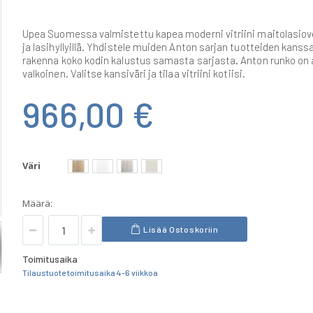
Upea Suomessa valmistettu kapea moderni vitriini maitolasiov
ja lasihyllyillä. Yhdistele muiden Anton sarjan tuotteiden kanssa
rakenna koko kodin kalustus samasta sarjasta. Anton runko on 
valkoinen. Valitse kansiväri ja tilaa vitriini kotiisi.
966,00 €
Väri
Määrä:
Lisää Ostoskoriin
Toimitusaika
Tilaustuote toimitusaika 4-6 viikkoa