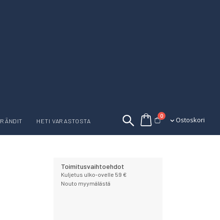
tuotetta
0
Ostoskori
Ostoskori
RÄNDIT
HETI VARASTOSTA
Toimitusvaihtoehdot
Kuljetus ulko-ovelle 59 €
Nouto myymälästä