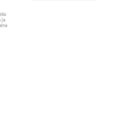
ella
 ja
aina