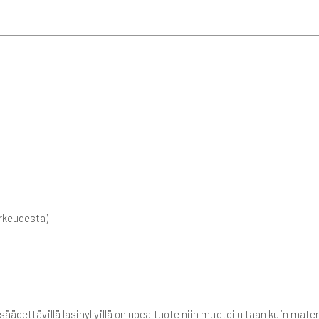
orkeudesta)
ädettävillä lasihyllyillä on upea tuote niin muotoilultaan kuin materiaa