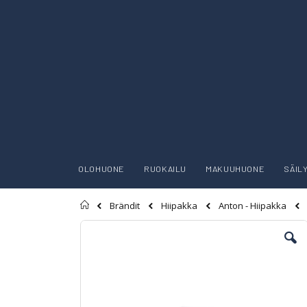
OLOHUONE
RUOKAILU
MAKUUHUONE
SÄIL
Etusivu
Brändit
Hiipakka
Anton - Hiipakka
Skip
to
the
end
of
the
images