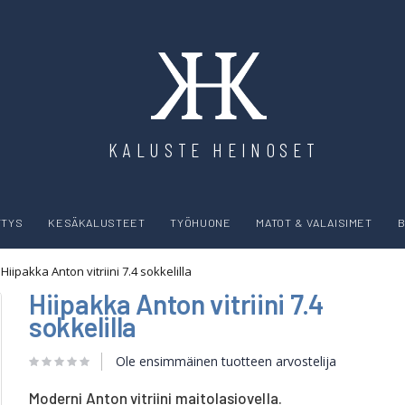
KALUSTE HEINOSET
YTYS
KESÄKALUSTEET
TYÖHUONE
MATOT & VALAISIMET
B
Hiipakka Anton vitriini 7.4 sokkelilla
Hiipakka Anton vitriini 7.4
sokkelilla
Ole ensimmäinen tuotteen arvostelija
Moderni Anton vitriini maitolasiovella.