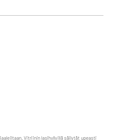
leiltaan. Vitriinin lasihyllyillä säilytät upeasti