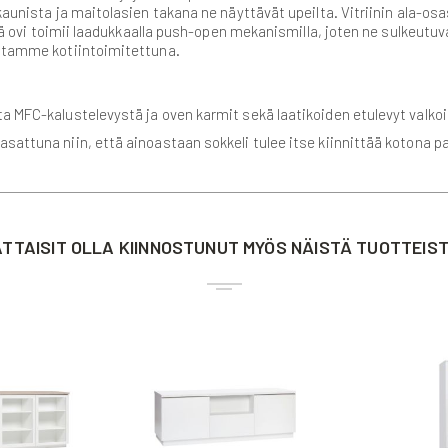
kaunista ja maitolasien takana ne näyttävät upeilta. Vitriinin ala-osa
sekä ovi toimii laadukkaalla push-open mekanismilla, joten ne sulkeut
astamme kotiintoimitettuna.
sta MFC-kalustelevystä ja oven karmit sekä laatikoiden etulevyt valk
kasattuna niin, että ainoastaan sokkeli tulee itse kiinnittää kotona pa
TTAISIT OLLA KIINNOSTUNUT MYÖS NÄISTÄ TUOTTEIS