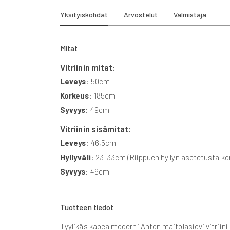
beginning
of
Yksityiskohdat
Arvostelut
Valmistaja
the
images
gallery
Mitat
Vitriinin mitat:
Leveys
: 50cm
Korkeus
: 185cm
Syvyys
: 49cm
Vitriinin sisämitat:
Leveys
: 46,5cm
Hyllyväli
: 23-33cm (Riippuen hyllyn asetetusta k
Syvyys
: 49cm
Tuotteen tiedot
Tyylikäs kapea moderni Anton maitolasiovi vitriini sä