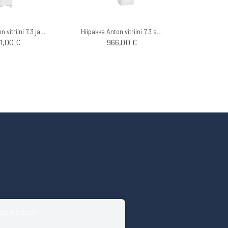
Hiipakka Anton vitriini 7.3 jaloilla
Hiipakka Anton vitriini 7.3 sokkelilla
41,00 €
966,00 €
isteriseloste