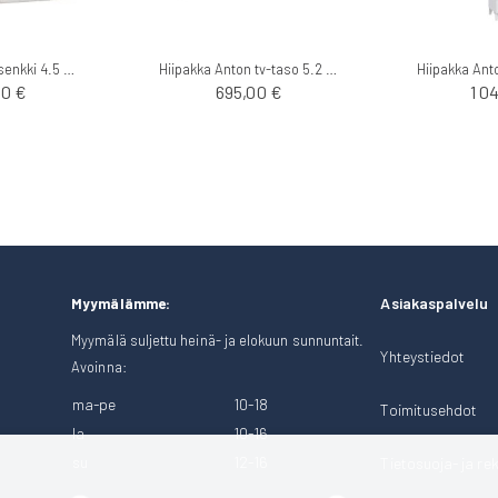
Hiipakka Anton senkki 4.5 sokkelilla
Hiipakka Anton tv-taso 5.2 sokkelilla
00 €
695,00 €
1 0
Asiakaspalvelu
Myymälämme:
Myymälä suljettu heinä- ja elokuun sunnuntait.
Yhteystiedot
Avoinna:
ma-pe
10-18
Toimitusehdot
la
10-16
su
12-16
Tietosuoja- ja rek