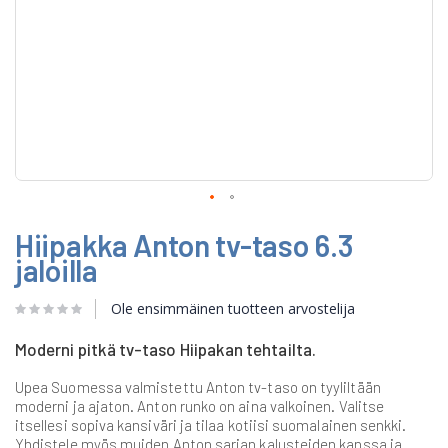
Skip
Hiipakka Anton tv-taso 6.3
to
the
jaloilla
beginning
of
Ole ensimmäinen tuotteen arvostelija
the
images
gallery
Moderni pitkä tv-taso Hiipakan tehtailta.
Upea Suomessa valmistettu Anton tv-taso on tyyliltään
moderni ja ajaton. Anton runko on aina valkoinen. Valitse
itsellesi sopiva kansiväri ja tilaa kotiisi suomalainen senkki.
Yhdistele myös muiden Anton sarjan kalusteiden kanssa ja