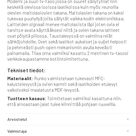
Moderni ja suuri tv-taso jossa on suuret säilytytilat niin
keskellä olevissa isoissa laatikoissa kuin myös reunoilla
olevien maitolasiovien takana. Maitolasien takana on kaksi
tukevaa puuhyllyä joilla säilytät vaikka kodin elektroniikkaa.
Laitteiden signaali menee maitolasista läpi joten ovia ei
tarvitse avata käyttääksesi niitä ja ovien takana laitteet
ovat pölyltä piilossa. Taustalevyssä on valmiina reiät
sähköjohdoille. Ovet sekä laatikot aukaiset ja suljet helposti
ja pehmeästi push-open mekanismin avulla keveästi
painamalla. Tilaa oma valmiiksi kasattu 2 metrinen tv-tasosi
verkkokaupastamme kotiintoimitettuna.
Tekniset tiedot:
Materiaalit
: Runko valmistetaan tukevasti MFC-
kalustelevystä ja ovien karmit sekä laatikoiden etulevyt
valkoiseksi maalatusta MDF-levystä.
Tuotteen kasaus:
Toimitetaan valmiiksi kasattuna niin,
että ainoastaan jalat tulee kiinnittää pohjaan ruuveilla.
Arvostelut
Valmistaja