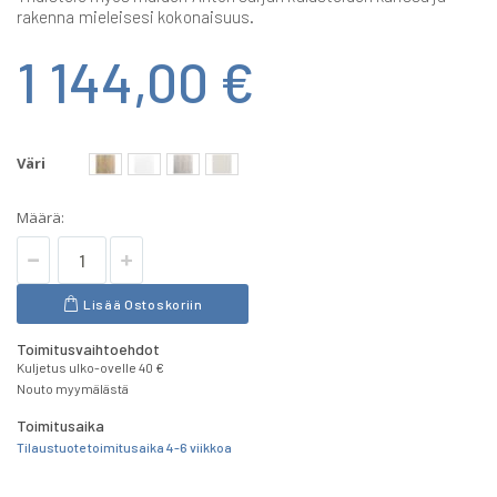
rakenna mieleisesi kokonaisuus.
1 144,00 €
Väri
Määrä:
Lisää Ostoskoriin
Toimitusvaihtoehdot
Kuljetus ulko-ovelle 40 €
Nouto myymälästä
Toimitusaika
Tilaustuote toimitusaika 4-6 viikkoa