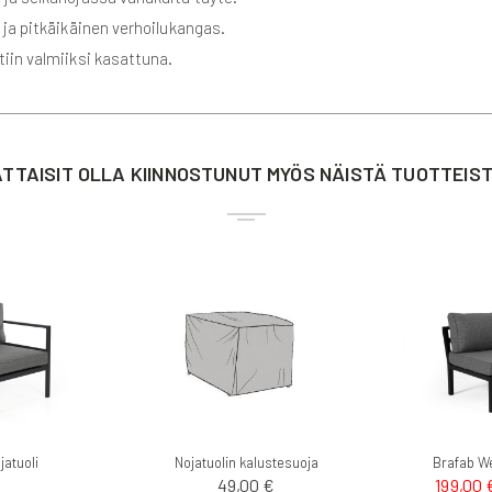
ja pitkäikäinen verhoilukangas.
iin valmiiksi kasattuna.
TTAISIT OLLA KIINNOSTUNUT MYÖS NÄISTÄ TUOTTEIS
jatuoli
Nojatuolin kalustesuoja
Brafab We
49,00 €
199,00 