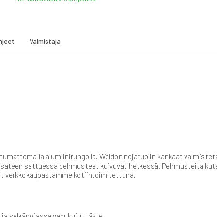
hjeet
Valmistaja
ostumattomalla alumiinirungolla. Weldon nojatuolin kankaat valmiste
ja sateen sattuessa pehmusteet kuivuvat hetkessä. Pehmusteita kut
olit verkkokaupastamme kotiintoimitettuna.
ja selkänojassa vanukuitu täyte.