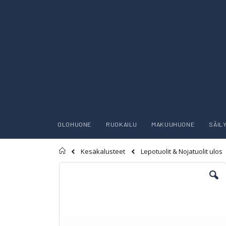
OLOHUONE
RUOKAILU
MAKUUHUONE
SÄIL
Etusivu
Kesäkalusteet
Lepotuolit & Nojatuolit ulos
Skip
to
the
end
of
the
images