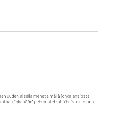
taan uudenlaisella menetelmällä jonka ansiosta
sutaan "jokasään" pehmusteiksi. Yhdistele muun