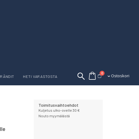
tuotetta
0
Ostoskori
Ostoskori
RÄNDIT
HETI VARASTOSTA
Toimitusvaihtoehdot
Kuljetus ulko-ovelle 30 €
Nouto myymälästä
lle