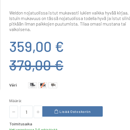
Weldon nojatuolissa istut mukavasti lukien vaikka hyvää kirjaa.
Istuin mukavuus on tässä nojatuolissa todella hyvä ja istut siin
pitkään ilman paikkojen puutumista. Tilaa omasi mustana tai
valkoisena.
359,00 €
379,00 €
Väri
Määrä:
Lisää Ostoskoriin
Toimitusaika
Heti varastossa 3-5 arkipäivää