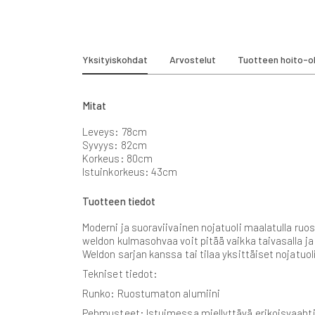
beginning
of
the
images
gallery
Yksityiskohdat
Arvostelut
Tuotteen hoito-o
Mitat
Leveys: 78cm
Syvyys: 82cm
Korkeus: 80cm
Istuinkorkeus: 43cm
Tuotteen tiedot
Moderni ja suoraviivainen nojatuoli maalatulla ru
weldon kulmasohvaa voit pitää vaikka taivasalla 
Weldon sarjan kanssa tai tilaa yksittäiset nojatu
Tekniset tiedot:
Runko: Ruostumaton alumiini
Pehmusteet: Istuimessa miellyttävä erikoisvaahti 