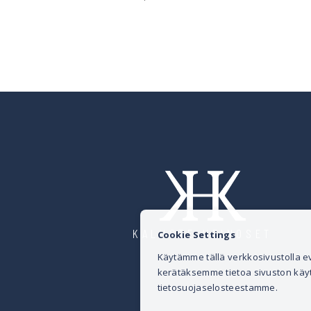
KALUSTE HEINOSET
Cookie Settings
Käytämme tällä verkkosivustolla
kerätäksemme tietoa sivuston käytös
tietosuojaselosteestamme.