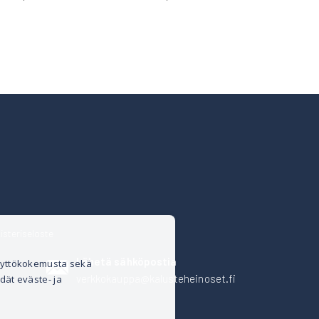
isteriseloste
Lähetä sähköpostia
äyttökokemusta sekä
verkkokauppa@kalusteheinoset.fi
dät eväste- ja