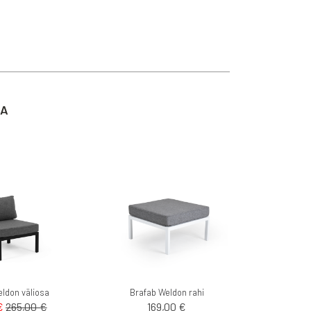
TA
ldon väliosa
Brafab Weldon rahi
169,00 €
€
265,00 €