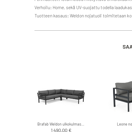
Verhoilu: Home, sekä UV-suojattu todella laadukas 
Tuotteen kasaus: Weldon nojatuoli toimitetaan kot
SAA
Brafab Weldon ulkokulmasohva
Leone no
1 490,00 €