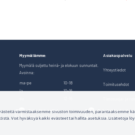
Asiakaspalvelu
Myymälämme:
Myymälä suljettu heinä- ja elokuun sunnuntait.
Yhteystiedot
Avoinna:
ma-pe
10-18
Toimitusehdot
la
10-16
su
12-16
Tietosuoja- ja rek
Soita Heinosille!
Puhelintilaukset
 evästeitä varmistaaksemme sivuston toimivuuden, parantaaksemme k
tä. Voit hyväksyä kaikki evästeet tai hallita asetuksia. Lisätietoja löy
040 528 1124
044 3001 399