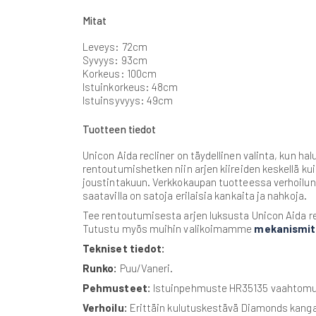
gallery
Mitat
Leveys: 72cm
Syvyys: 93cm
Korkeus: 100cm
Istuinkorkeus: 48cm
Istuinsyvyys: 49cm
Tuotteen tiedot
Unicon Aida recliner on täydellinen valinta, kun h
rentoutumishetken niin arjen kiireiden keskellä ku
joustintakuun. Verkkokaupan tuotteessa verhoilun
saatavilla on satoja erilaisia kankaita ja nahkoja.
Tee rentoutumisesta arjen luksusta Unicon Aida re
Tutustu myös muihin valikoimamme
mekanismit
Tekniset tiedot:
Runko:
Puu/Vaneri.
Pehmusteet:
Istuinpehmuste HR35135 vaahtomu
Verhoilu:
Erittäin kulutuskestävä Diamonds kanga