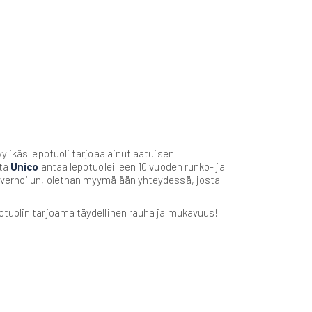
ylikäs lepotuoli tarjoaa ainutlaatuisen
sta
Unico
antaa lepotuoleilleen 10 vuoden runko- ja
 verhoilun, olethan myymälään yhteydessä, josta
otuolin tarjoama täydellinen rauha ja mukavuus!