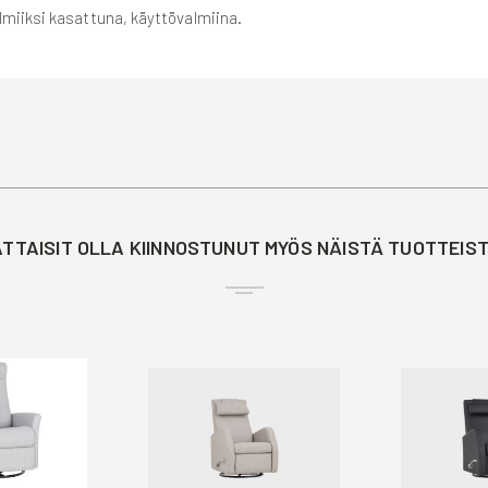
lmiiksi kasattuna, käyttövalmiina.
TTAISIT OLLA KIINNOSTUNUT MYÖS NÄISTÄ TUOTTEIS