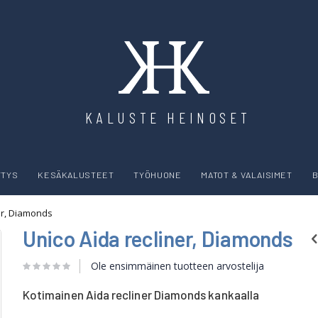
KALUSTE HEINOSET
YTYS
KESÄKALUSTEET
TYÖHUONE
MATOT & VALAISIMET
B
er, Diamonds
Unico Aida recliner, Diamonds
Ole ensimmäinen tuotteen arvostelija
Kotimainen Aida recliner Diamonds kankaalla