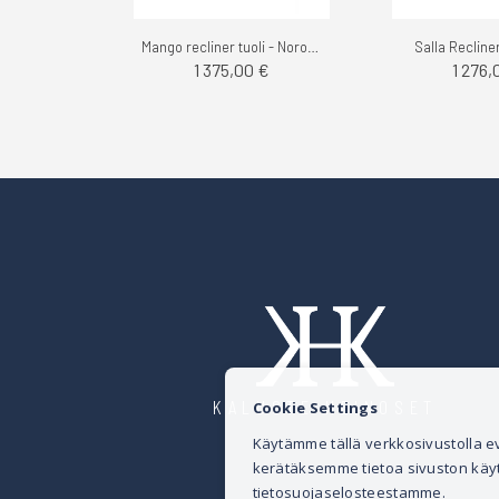
Mango recliner tuoli - Noronen
Salla Recline
1 375,00 €
1 276,
KALUSTE HEINOSET
Cookie Settings
Käytämme tällä verkkosivustolla
kerätäksemme tietoa sivuston käytös
tietosuojaselosteestamme.