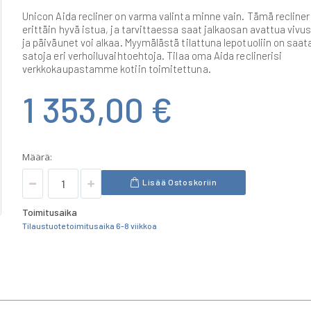
Unicon Aida recliner on varma valinta minne vain. Tämä recliner
erittäin hyvä istua, ja tarvittaessa saat jalkaosan avattua vivus
ja päiväunet voi alkaa. Myymälästä tilattuna lepotuoliin on saata
satoja eri verhoiluvaihtoehtoja. Tilaa oma Aida reclinerisi
verkkokaupastamme kotiin toimitettuna.
1 353,00 €
Määrä:
Lisää Ostoskoriin
Toimitusaika
Tilaustuote toimitusaika 6-8 viikkoa