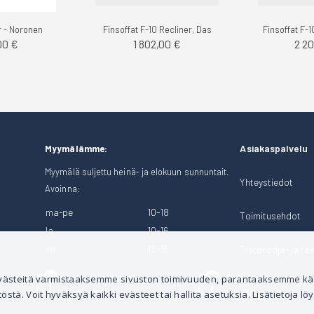
r - Noronen
Finsoffat F-10 Recliner, Das
00 €
1 802,00 €
2 2
Asiakaspalvelu
Myymälämme:
Myymälä suljettu heinä- ja elokuun sunnuntait.
Yhteystiedot
Avoinna:
ma-pe
10-18
Toimitusehdot
la
10-16
su
12-16
Tietosuoja- ja rek
Soita Heinosille!
Puhelintilaukset
 evästeitä varmistaaksemme sivuston toimivuuden, parantaaksemme k
tä. Voit hyväksyä kaikki evästeet tai hallita asetuksia. Lisätietoja löy
040 528 1124
044 3001 399