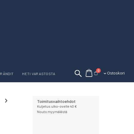
tuotetta
0
Ostoskori
Ostoskori
RÄNDIT
HETI VARASTOSTA
Toimitusvaihtoehdot
Kuljetus ulko-ovelle 40 €
Nouto myymälästä