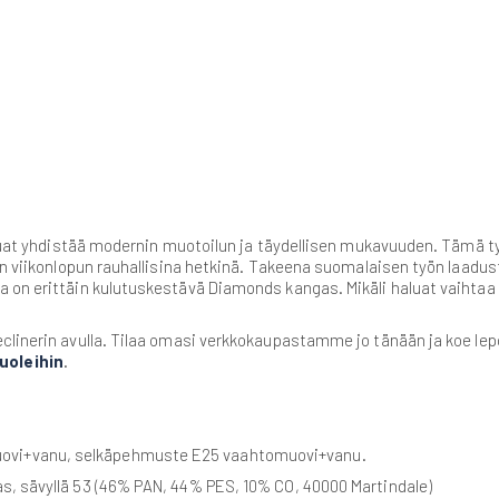
aluat yhdistää modernin muotoilun ja täydellisen mukavuuden. Tämä ty
in viikonlopun rauhallisina hetkinä. Takeena suomalaisen työn laadu
a on erittäin kulutuskestävä Diamonds kangas. Mikäli haluat vaihtaa
clinerin avulla. Tilaa omasi verkkokaupastamme jo tänään ja koe lep
uoleihin
.
ovi+vanu, selkäpehmuste E25 vaahtomuovi+vanu.
s, sävyllä 53 (46% PAN, 44% PES, 10% CO, 40000 Martindale)