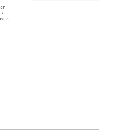
 on
ta,
villa