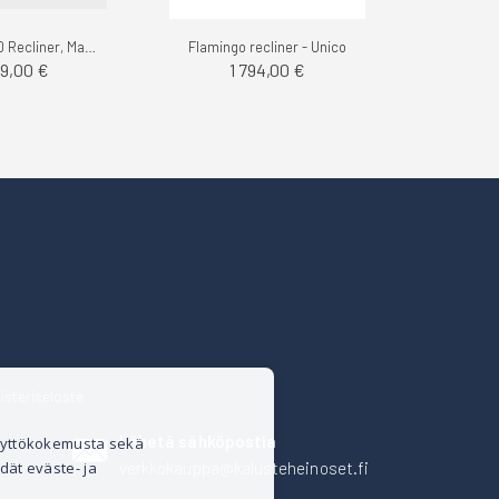
Finsoffat F-10 Recliner, Madras
Flamingo recliner - Unico
09,00 €
1 794,00 €
isteriseloste
Lähetä sähköpostia
äyttökokemusta sekä
verkkokauppa@kalusteheinoset.fi
dät eväste- ja