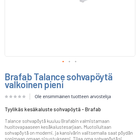
Skip
Brafab Talance sohvapöytä
to
the
valkoinen pieni
beginning
of
Ole ensimmäinen tuotteen arvostelija
the
images
gallery
Tyylikäs kesäkaluste sohvapöytä - Brafab
Talance sohvapöytä kuuluu Brafabin valmistamaan
huoltovapaaseen kesäkalustesarjaan. Muotoilultaan
sohvapöytä on moderni, ja kansivärin valitsemalla saat pöydän
sopimaan omaan sisustukseesi. Tilaa oma sohvapöytäsi