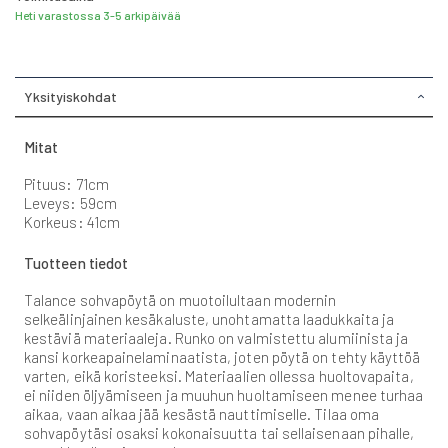
Heti varastossa 3-5 arkipäivää
Yksityiskohdat
Mitat
Pituus: 71cm
Leveys: 59cm
Korkeus: 41cm
Tuotteen tiedot
Talance sohvapöytä on muotoilultaan modernin
selkeälinjainen kesäkaluste, unohtamatta laadukkaita ja
kestäviä materiaaleja. Runko on valmistettu alumiinista ja
kansi korkeapainelaminaatista, joten pöytä on tehty käyttöä
varten, eikä koristeeksi. Materiaalien ollessa huoltovapaita,
ei niiden öljyämiseen ja muuhun huoltamiseen menee turhaa
aikaa, vaan aikaa jää kesästä nauttimiselle. Tilaa oma
sohvapöytäsi osaksi kokonaisuutta tai sellaisenaan pihalle,