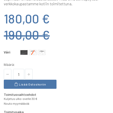
verkkokaupastamme kotiin toimitettuna.
180,00 €
190,00 €
Väri
Määrä:
Lisää Ostoskoriin
Toimitusvaihtoehdot
Kuljetus ulko-ovelle 30 €
Nouto myymälästä
Toimitusaika