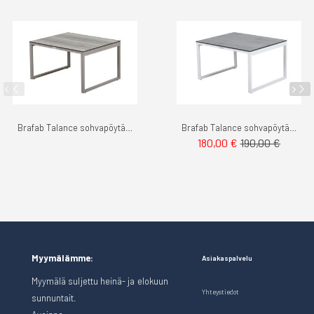
Brafab Talance sohvapöytä khaki pieni
Brafab Talance sohvapöytä valkoinen pieni
180,00 €
190,00 €
Myymälämme:
Asiakaspalvelu
Myymälä suljettu heinä- ja elokuun
Yhteystiedot
sunnuntait.