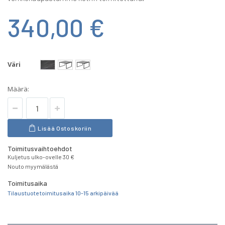
340,00 €
Väri
Määrä:
Lisää Ostoskoriin
Toimitusvaihtoehdot
Kuljetus ulko-ovelle 30 €
Nouto myymälästä
Toimitusaika
Tilaustuote toimitusaika 10-15 arkipäivää