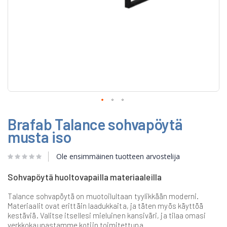
Skip
Brafab Talance sohvapöytä
to
the
musta iso
beginning
of
Ole ensimmäinen tuotteen arvostelija
the
images
gallery
Sohvapöytä huoltovapailla materiaaleilla
Talance sohvapöytä on muotoilultaan tyylikkään moderni.
Materiaalit ovat erittäin laadukkaita, ja täten myös käyttöä
kestäviä. Valitse itsellesi mieluinen kansiväri, ja tilaa omasi
verkkokaupastamme kotiin toimitettuna.