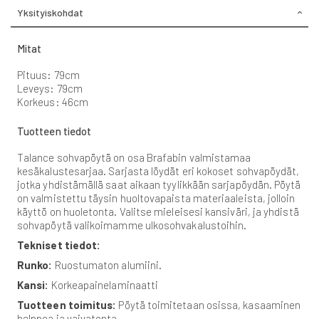
Yksityiskohdat
Mitat
Pituus: 79cm
Leveys: 79cm
Korkeus: 46cm
Tuotteen tiedot
Talance sohvapöytä on osa Brafabin valmistamaa
kesäkalustesarjaa. Sarjasta löydät eri kokoset sohvapöydät,
jotka yhdistämällä saat aikaan tyylikkään sarjapöydän. Pöytä
on valmistettu täysin huoltovapaista materiaaleista, jolloin
käyttö on huoletonta. Valitse mieleisesi kansiväri, ja yhdistä
sohvapöytä valikoimamme ulkosohvakalustoihin.
Tekniset tiedot:
Runko:
Ruostumaton alumiini.
Kansi:
Korkeapainelaminaatti
Tuotteen toimitus:
Pöytä toimitetaan osissa, kasaaminen
helppoa ja vaivatonta.