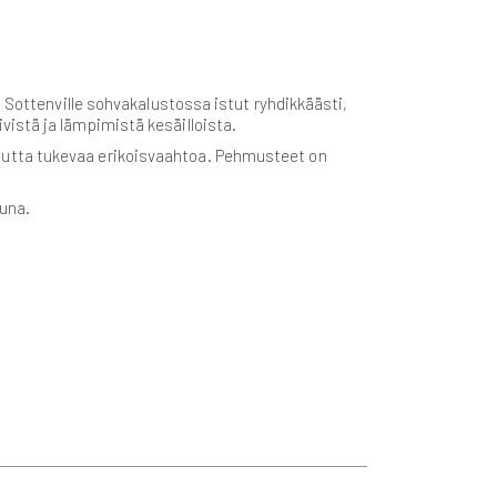
 Sottenville sohvakalustossa istut ryhdikkäästi,
istä ja lämpimistä kesäilloista.
mutta tukevaa erikoisvaahtoa. Pehmusteet on
tuna.