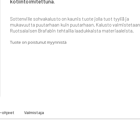
kotiintoimitettuna.
Sottenville sohvakalusto on kaunis tuote jolla tuot tyyliä ja
mukavuutta puutarhaan kuin puutarhaan. Kalusto valmistetaa
Ruotsalaisen Brafabin tehtailla laadukkaista materiaaleista.
Tuote on poistunut myynnistä
-ohjeet
Valmistaja