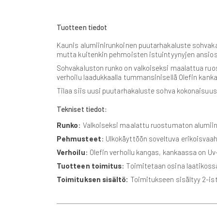
gallery
Tuotteen tiedot
Kaunis alumiinirunkoinen puutarhakaluste sohvakalu
mutta kuitenkin pehmoisten istuintyynyjen ansiost
Sohvakaluston runko on valkoiseksi maalattua ru
verhoilu laadukkaalla tummansinisellä Olefin kank
Tilaa siis uusi puutarhakaluste sohva kokonaisuus
Tekniset tiedot:
Runko
: Valkoiseksi maalattu ruostumaton alumiin
Pehmusteet
: Ulkokäyttöön soveltuva erikoisvaah
Verhoilu
: Olefin verhoilu kangas, kankaassa on U
Tuotteen toimitus
: Toimitetaan osina laatikos
Toimituksen sisältö:
Toimitukseen sisältyy 2-is