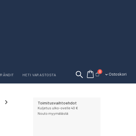
tuotetta
0
Ostoskori
Ostoskori
RÄNDIT
HETI VARASTOSTA
Toimitusvaihtoehdot
Kuljetus ulko-ovelle 40 €
Nouto myymälästä