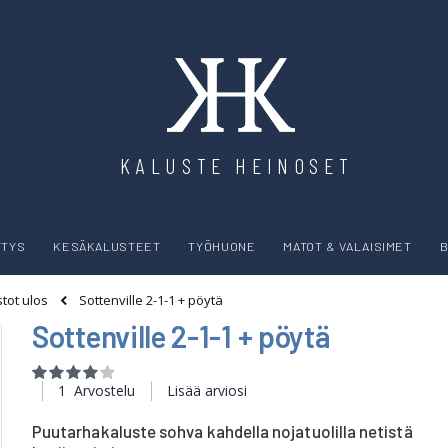
KALUSTE HEINOSET
YTYS
KESÄKALUSTEET
TYÖHUONE
MATOT & VALAISIMET
B
Sottenville 2-1-1 + pöytä
tot ulos
Sottenville 2-1-1 + pöytä
Rating:
80
100
% of
1
Arvostelu
Lisää arviosi
Puutarhakaluste sohva kahdella nojatuolilla netistä