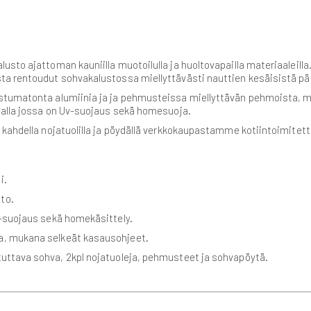
sto ajattoman kauniilla muotoilulla ja huoltovapailla materiaaleilla.
a rentoudut sohvakalustossa miellyttävästi nauttien kesäisistä päiv
ostumatonta alumiinia ja ja pehmusteissa miellyttävän pehmoista, 
aalla jossa on Uv-suojaus sekä homesuoja.
 kahdella nojatuolilla ja pöydällä verkkokaupastamme kotiintoimitet
i.
to.
v-suojaus sekä homekäsittely.
sa, mukana selkeät kasausohjeet.
tuttava sohva, 2kpl nojatuoleja, pehmusteet ja sohvapöytä.