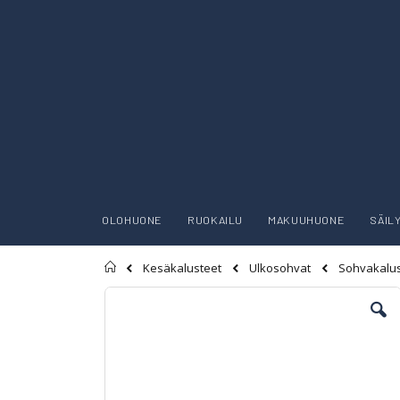
OLOHUONE
RUOKAILU
MAKUUHUONE
SÄIL
Etusivu
Kesäkalusteet
Ulkosohvat
Sohvakalus
Skip
to
the
end
of
the
images