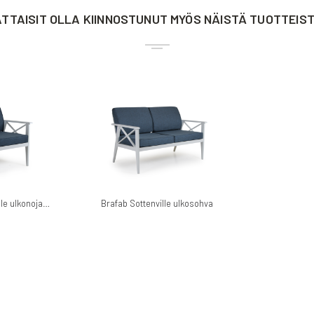
TTAISIT OLLA KIINNOSTUNUT MYÖS NÄISTÄ TUOTTEIS
Brafab Sottenville ulkonojatuoli
Brafab Sottenville ulkosohva