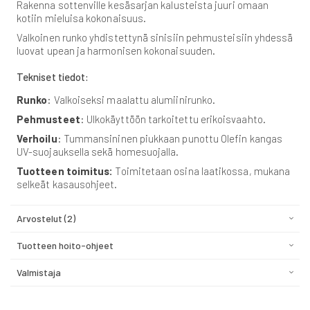
Rakenna sottenville kesäsarjan kalusteista juuri omaan
kotiin mieluisa kokonaisuus.
Valkoinen runko yhdistettynä sinisiin pehmusteisiin yhdessä
luovat upean ja harmonisen kokonaisuuden.
Tekniset tiedot:
Runko
: Valkoiseksi maalattu alumiinirunko.
Pehmusteet
: Ulkokäyttöön tarkoitettu erikoisvaahto.
Verhoilu
: Tummansininen piukkaan punottu Olefin kangas
UV-suojauksella sekä homesuojalla.
Tuotteen toimitus:
Toimitetaan osina laatikossa, mukana
selkeät kasausohjeet.
Arvostelut
2
Tuotteen hoito-ohjeet
Valmistaja