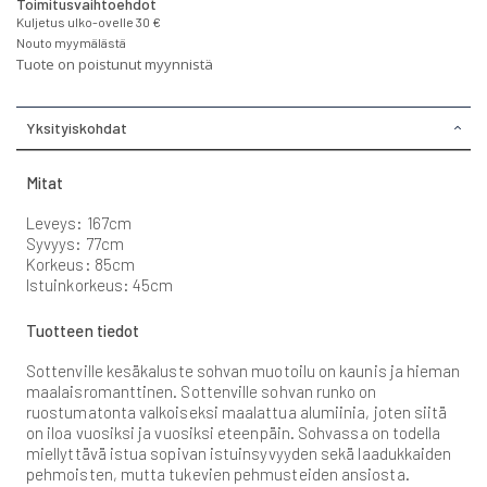
Toimitusvaihtoehdot
Kuljetus ulko-ovelle 30 €
Nouto myymälästä
Tuote on poistunut myynnistä
Yksityiskohdat
Mitat
Leveys: 167cm
Syvyys: 77cm
Korkeus: 85cm
Istuinkorkeus: 45cm
Tuotteen tiedot
Sottenville kesäkaluste sohvan muotoilu on kaunis ja hieman
maalaisromanttinen. Sottenville sohvan runko on
ruostumatonta valkoiseksi maalattua alumiinia, joten siitä
on iloa vuosiksi ja vuosiksi eteenpäin. Sohvassa on todella
miellyttävä istua sopivan istuinsyvyyden sekä laadukkaiden
pehmoisten, mutta tukevien pehmusteiden ansiosta.