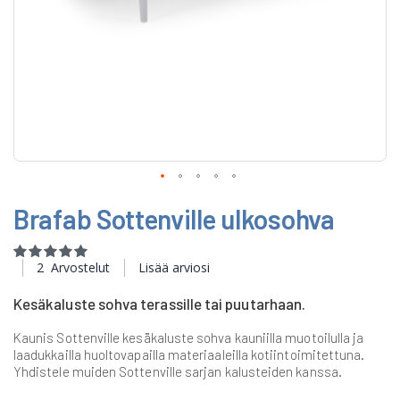
Skip
Brafab Sottenville ulkosohva
to
the
beginning
Rating:
of
100
100
% of
2
Arvostelut
Lisää arviosi
the
images
Kesäkaluste sohva terassille tai puutarhaan.
gallery
Kaunis Sottenville kesäkaluste sohva kauniilla muotoilulla ja
laadukkailla huoltovapailla materiaaleilla kotiintoimitettuna.
Yhdistele muiden Sottenville sarjan kalusteiden kanssa.