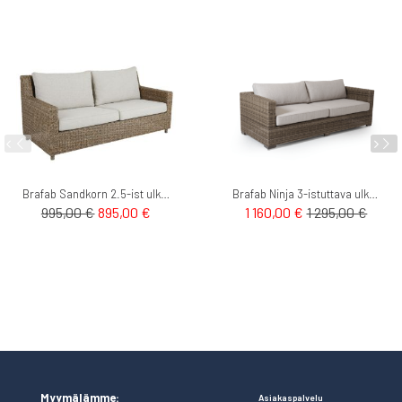
Brafab Sandkorn 2.5-ist ulkosohva
Brafab Ninja 3-istuttava ulkosohva polyrottinki
Tarjoushinta
995,00 €
895,00 €
1 160,00 €
1 295,00 €
Myymälämme:
Asiakaspalvelu