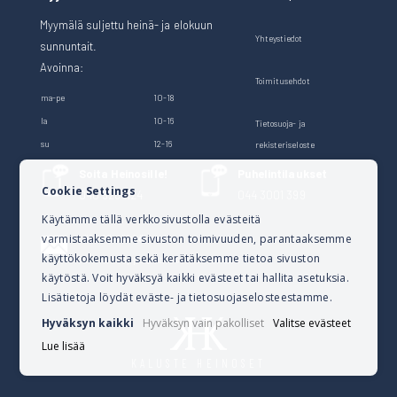
Myymälä suljettu heinä- ja elokuun
Yhteystiedot
sunnuntait.
Avoinna:
Toimitusehdot
ma-pe
10-18
la
10-16
Tietosuoja- ja
su
12-16
rekisteriseloste
Soita Heinosille!
Puhelintilaukset
Cookie Settings
040 528 1124
044 3001 399
Käytämme tällä verkkosivustolla evästeitä
varmistaaksemme sivuston toimivuuden, parantaaksemme
Lähetä sähköpostia
käyttökokemusta sekä kerätäksemme tietoa sivuston
verkkokauppa@kalusteheinoset.fi
käytöstä. Voit hyväksyä kaikki evästeet tai hallita asetuksia.
Lisätietoja löydät eväste- ja tietosuojaselosteestamme.
Hyväksyn kaikki
Hyväksyn vain pakolliset
Valitse evästeet
Lue lisää
KALUSTE HEINOSET