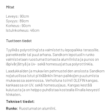
Mitat
Leveys: 90cm
Syvyys: 89cm
Korkeus: 90cm
Istuinkorkeus: 46cm
Tuotteen tiedot
Tyylikäs polyrottingista valmistettu lepopaikka terassille,
parvekkeelle tai puutarhana. Sandkorn lepotuolin runko
valmistetaan ruostumattomasta alumiinista ja punos on
läpivärjättyä ja Uv- sekä homesuojattua polyrottinkia.
Laadukkaiden ja mukavien pehmusteiden ansiosta Sandkorn
nojatuolissa istut pitkäänkin ilman paikkojen puutumista
mukavassa asennossa. Verhoiluna toimii OLEFIN kangas,
kankaassa on UV, sekä homesuojaus. Kangas kestää
kulutusta ja on helppo puhdistaa kostealla liinalla kevyesti
hinkaten.
Tekniset tiedot:
Runko:
Ruostumaton alumiini.