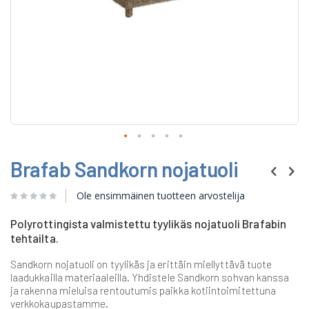
Skip
Brafab Sandkorn nojatuoli
to
the
beginning
Ole ensimmäinen tuotteen arvostelija
of
the
Polyrottingista valmistettu tyylikäs nojatuoli Brafabin
images
tehtailta.
gallery
Sandkorn nojatuoli on tyylikäs ja erittäin miellyttävä tuote
laadukkailla materiaaleilla. Yhdistele Sandkorn sohvan kanssa
ja rakenna mieluisa rentoutumis paikka kotiintoimitettuna
verkkokaupastamme.