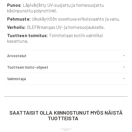
Punos:
Läpivärjätty UV-suojattu ja homesuojattu
käsinpunottu polyrottinki.
Pehmuste:
Ulkokäyttöön soveltuva erikoisvaahto ja vanu.
Verhoilu:
OLEFIN kangas UV- ja homesuojauksella.
Tuotteen toimitus:
Toimitetaan kotiin valmiiksi
kasattuna.
Arvostelut
Tuotteen hoito-ohjeet
Valmistaja
SAATTAISIT OLLA KIINNOSTUNUT MYÖS NÄISTÄ
TUOTTEISTA