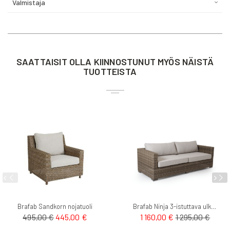
Valmistaja
SAATTAISIT OLLA KIINNOSTUNUT MYÖS NÄISTÄ
TUOTTEISTA
Brafab Sandkorn nojatuoli
Brafab Ninja 3-istuttava ulkosohva polyrottinki
Tarjoushinta
495,00 €
445,00 €
1 160,00 €
1 295,00 €