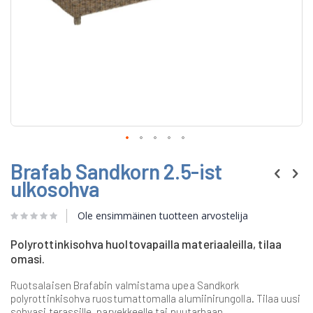
Skip
Brafab Sandkorn 2.5-ist
to
the
ulkosohva
beginning
of
Ole ensimmäinen tuotteen arvostelija
the
images
gallery
Polyrottinkisohva huoltovapailla materiaaleilla, tilaa
omasi.
Ruotsalaisen Brafabin valmistama upea Sandkork
polyrottinkisohva ruostumattomalla alumiinirungolla. Tilaa uusi
sohvasi terassille, parvekkeelle tai puutarhaan