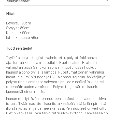
Yksityiskohdat
Mitat
Leveys: 190cm
Syvyys: 89cm
Korkeus: 90cm
Istuinkorkeus: 46cm
Tuotteen tiedot
Tyylikäs polyrottingista valmistettu polyrottinki sohva
ajattoman kauniilla muotoilulla. Ruotsalaisen Brafabin
valmistamassa Sandkorn sohvan muotoilussa huokuu
kaunista boho tyyliä ja lämpöä. Ruostumattoman valmiiksi
kasatun alumiinirungon ja UV- ja homeusojatun läpivärjätyn
polyrottingin ansiosta sohvasta on iloa vuosiksi ja vuosiksi
eteenpäin uuden veroisena. Polyrottingin väri on kaunis
luonnonläheinen rustic.
Ihanan miellyttävän pehmusteen ansiosta sohvassa on kiva
istua pitkään nauttien kauniista kesäpäivistä ja lämpimistä
illoista ystävien ja perheen kanssa. Pehmusteet on verhoiltu
Olefin kankaalla, joka tarkoitettu ulkokäyttöön. Kankaassa on