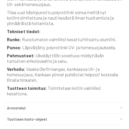
UV- sekä homesuojaus.
Tilaa uusi käsinpunottu polyrottinki sohva meiltä nyt
kotiintoimitettuna ja nauti kesästä ilman huoltamista ja
ylimääräistä hoitamista.
Tekniset tiedot:
Runko:
Ruostumaton valmiiksi kasattu/hitsattu alumiini.
Punos:
Läpivärjätty polyrottinki UV- ja homesuojauksella.
Pehmusteet:
Ulkokäyttöön soveltuva miellyttävän
tuntuinen erikoisvaahto ja vanu.
Verhoilu:
Vaalea Olefin kangas, kankaassa UV- ja
homesuojaus. Kankaan pinnat puhdistat helposti kostealla
liinalla hinkaten.
Tuotteen toimitus:
Toimitetaan kotiin valmiiksi
kasattuna.
Arvostelut
Tuotteen hoito-ohjeet