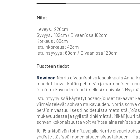
beginning
of
the
Mitat
images
gallery
Leveys: 226cm
Syvyys: 102cm / Divaaniosa 162cm
Korkeus: 80cm
Istuinkorkeus: 42cm
Istuinsyvyys: 60cm / Divaaniosa 120cm
Tuotteen tiedot
Rowicon
Norris divaanisohva laadukkaalla Anna-kan
muodot luovat kotiin pehmeän ja harmonisen tunne
istuinmukavuuden juuri itsellesi sopivaksi. Myymä
Istuintyynyissä käytetyt nozag-jouset takaavat ke
viimeistelevät sohvan mukavuuden. Norris sohva on
peräisin vastuullisesti hoidetuista metsistä, jois
mukavuudesta ja tyylistä tinkimättä. Mikäli juuri 
sohvan kokonaisuutta voit vaihtaa aina rahista 
10-15 arkipäivän toimitusajalla Norris divaanisoh
yhdistettävissä monenlaiseen sisustukseen. Tila