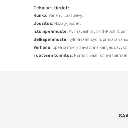
Tekniset tiedot:
Runko:
Vaneri / Lastulevy.
Jousitus:
Nozag-jouset.
Istuinpehmuste:
Kylmävaahtoydin (HR3020), pinn
Selkäpehmuste:
Kylmävaahtoydin, pinnalla vanu
Verhoilu:
Upea ja miellyttävä Anna kangas sävyss
Tuotteen toimitus:
Norris divaanisohva toimitet
SAA