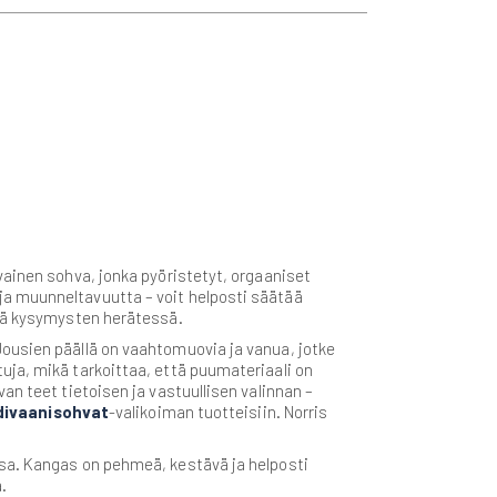
vainen sohva, jonka pyöristetyt, orgaaniset
ja muunneltavuutta – voit helposti säätää
ltä kysymysten herätessä.
ousien päällä on vaahtomuovia ja vanua, jotke
uja, mikä tarkoittaa, että puumateriaali on
an teet tietoisen ja vastuullisen valinnan –
divaanisohvat
-valikoiman tuotteisiin. Norris
ssa. Kangas on pehmeä, kestävä ja helposti
.