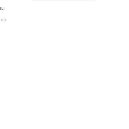
lla
rris