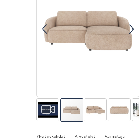
gallery
Skip
to
the
Yksityiskohdat
Arvostelut
Valmistaja