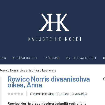
KALUSTE HEINOSET
YTYS
KESÄKALUSTEET
TYÖHUONE
MATOT & VALAISIMET
B
Rowico Norris divaanisohva oikea, Anna
Rowico Norris divaanisohva
oikea, Anna
Ole ensimmäinen tuotteen arvostelija
Rowico Norris divaanisohva beigellä verhoilulla