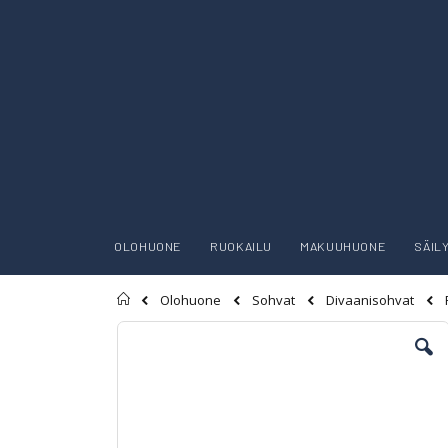
OLOHUONE
RUOKAILU
MAKUUHUONE
SÄIL
Etusivu
Olohuone
Sohvat
Divaanisohvat
Skip
to
the
end
of
the
images