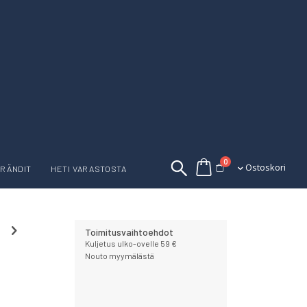
tuotetta
0
Ostoskori
Ostoskori
RÄNDIT
HETI VARASTOSTA
Toimitusvaihtoehdot
Kuljetus ulko-ovelle 59 €
Nouto myymälästä