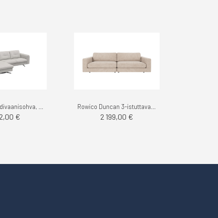
Flexlux Glow divaanisohva, Roma
Rowico Duncan 3-istuttava sohva, Robin
32,00 €
2 199,00 €