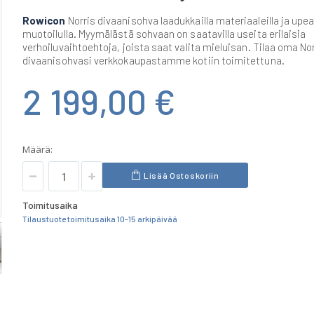
Rowicon
Norris divaanisohva laadukkailla materiaaleilla ja upea
muotoilulla. Myymälästä sohvaan on saatavilla useita erilaisia
verhoiluvaihtoehtoja, joista saat valita mieluisan. Tilaa oma No
divaanisohvasi verkkokaupastamme kotiin toimitettuna.
2 199,00 €
Määrä:
Lisää Ostoskoriin
Toimitusaika
Tilaustuote toimitusaika 10-15 arkipäivää