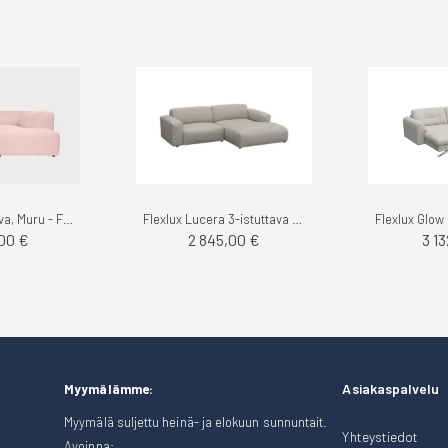
Boho kulmasohva, Muru - Finsoffat
Flexlux Lucera 3-istuttava divaanisohva, Rock
00 €
2 845,00 €
3 1
Asiakaspalvelu
Myymälämme:
Myymälä suljettu heinä- ja elokuun sunnuntait.
Yhteystiedot
Avoinna: