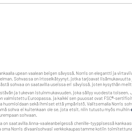
kaalla upean vaalean beigen sävyssä. Norris on elegantti ja virtavii
lman. Sohvassa on irtoselkätyynyt, jotka tarjoavat lisämukavuutta 
lästä sohvaa on saatavilla useissa eri sävyissä, joten kysythän mei
stävän ja tukevan istuinmukavuuden, joka säilyy vuodesta toiseen. J
 valmistettu Euroopassa, ja kaikki sen puuosat ovat FSC®-sertifioit
sa huomioidaan sekä ihmiset että ympäristö. Valitsemalla Norris sohv
tämä sohva ei kuitenkaan ole se, jota etsit, niin tutustu myös muihin
suurempaan sohvaan.
vaa on saatavilla Anna-vaaleanbeigessä chenille-tyyppisessä kankaa
a oma Norris divaanisohvasi verkkokaupastamme kotiin toimitettuna