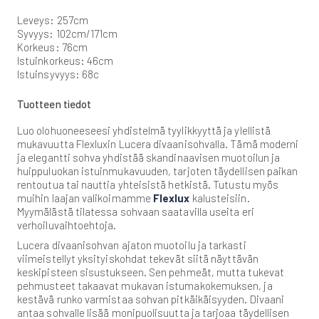
Leveys: 257cm
Syvyys: 102cm/171cm
Korkeus: 76cm
Istuinkorkeus: 46cm
Istuinsyvyys: 68c
Tuotteen tiedot
Luo olohuoneeseesi yhdistelmä tyylikkyyttä ja ylellistä
mukavuutta Flexluxin Lucera divaanisohvalla. Tämä moderni
ja elegantti sohva yhdistää skandinaavisen muotoilun ja
huippuluokan istuinmukavuuden, tarjoten täydellisen paikan
rentoutua tai nauttia yhteisistä hetkistä. Tutustu myös
muihin laajan valikoimamme
Flexlux
kalusteisiin.
Myymälästä tilatessa sohvaan saatavilla useita eri
verhoiluvaihtoehtoja.
Lucera divaanisohvan ajaton muotoilu ja tarkasti
viimeistellyt yksityiskohdat tekevät siitä näyttävän
keskipisteen sisustukseen. Sen pehmeät, mutta tukevat
pehmusteet takaavat mukavan istumakokemuksen, ja
kestävä runko varmistaa sohvan pitkäikäisyyden. Divaani
antaa sohvalle lisää monipuolisuutta ja tarjoaa täydellisen