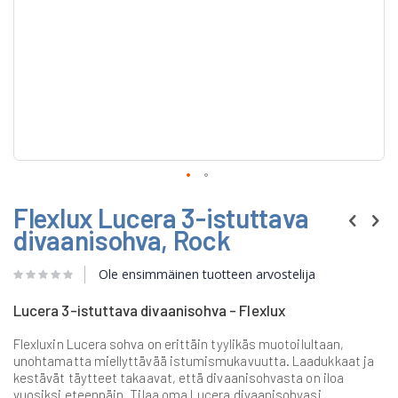
Skip
Flexlux Lucera 3-istuttava
to
the
divaanisohva, Rock
beginning
of
Ole ensimmäinen tuotteen arvostelija
the
images
gallery
Lucera 3-istuttava divaanisohva - Flexlux
Flexluxin Lucera sohva on erittäin tyylikäs muotoilultaan,
unohtamatta miellyttävää istumismukavuutta. Laadukkaat ja
kestävät täytteet takaavat, että divaanisohvasta on iloa
vuosiksi eteenpäin. Tilaa oma Lucera divaanisohvasi