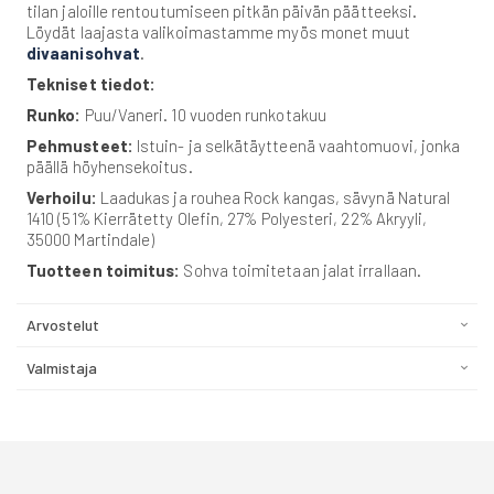
tilan jaloille rentoutumiseen pitkän päivän päätteeksi.
Löydät laajasta valikoimastamme myös monet muut
divaanisohvat
.
Tekniset tiedot:
Runko:
Puu/Vaneri. 10 vuoden runkotakuu
Pehmusteet:
Istuin- ja selkätäytteenä vaahtomuovi, jonka
päällä höyhensekoitus.
Verhoilu:
Laadukas ja rouhea Rock kangas, sävynä Natural
1410 (51% Kierrätetty Olefin, 27% Polyesteri, 22% Akryyli,
35000 Martindale)
Tuotteen toimitus:
Sohva toimitetaan jalat irrallaan.
Arvostelut
Valmistaja