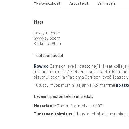
beginning
Yksityiskohdat
Arvostelut
Valmistaja
of
the
images
Mitat
gallery
Leveys: 75cm
Syvyys: 38cm
Korkeus: 85cm
Tuotteen tiedot
Rowico
Garrison leveä lipasto neljällä laatikolla j
makuuhuoneen tai eteisen sisustus. Garrison tuote
sisustukseen, ja tilaa oma Garrison leveä lipasto
Tutustu myös muihin laajan valikoimamme
lipast
Leveän lipaston tekniset tiedot:
Materiaali:
Tammi/tammiviilu/MDF.
Tuotteen toimitus:
Lipasto toimitetaan runkovalm