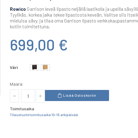
Rowico
Garrison leveä lipasto neljällä laatikolla ja upeilla sävyill
Tyylikäs, korkea jalka tekee lipastosta keveän. Valitse siis itsell
mieluisa sävy, ja tilaa oma Garrison lipasto verkkokaupastamm
kotiin toimitettuna.
699,00 €
Väri
Määrä:
Lisää Ostoskoriin
Toimitusaika
Tilaustuote toimitusaika 10-15 arkipäivää