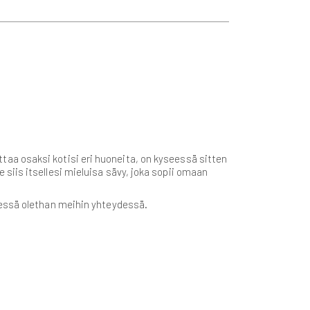
oittaa osaksi kotisi eri huoneita, on kyseessä sitten
siis itsellesi mieluisa sävy, joka sopii omaan
ätessä olethan meihin yhteydessä.