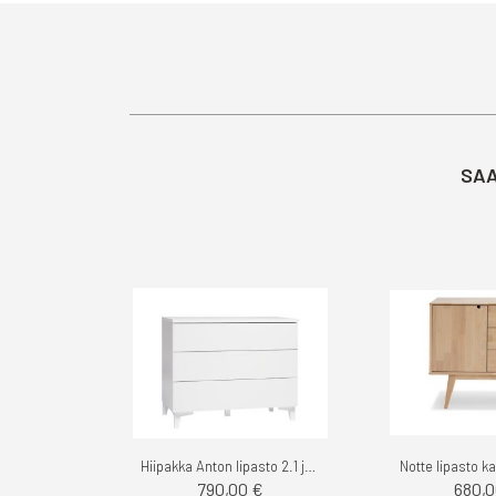
SAA
Hiipakka Anton lipasto 2.1 jaloilla
Notte lipasto k
790,00 €
680,0