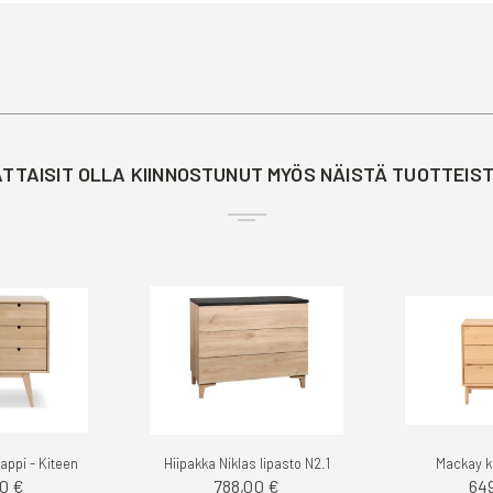
TTAISIT OLLA KIINNOSTUNUT MYÖS NÄISTÄ TUOTTEIS
aappi - Kiteen
Hiipakka Niklas lipasto N2.1
Mackay k
0 €
788,00 €
64