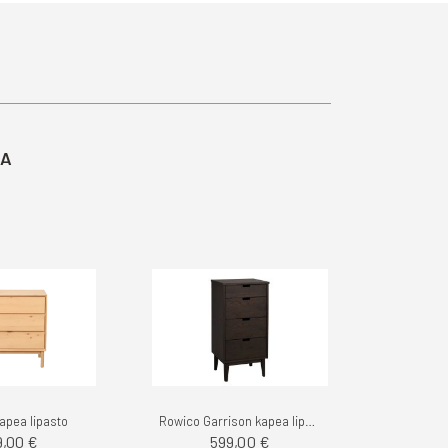
TA
apea lipasto
Rowico Garrison kapea lipasto 45cm
9,00 €
599,00 €