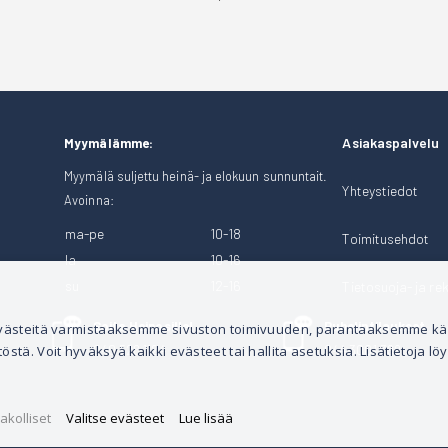
Asiakaspalvelu
Myymälämme:
Myymälä suljettu heinä- ja elokuun sunnuntait.
Yhteystiedot
Avoinna:
ma-pe
10-18
Toimitusehdot
la
10-16
su
12-16
Tietosuoja- ja rek
Soita Heinosille!
Puhelintilaukset
 evästeitä varmistaaksemme sivuston toimivuuden, parantaaksemme k
tä. Voit hyväksyä kaikki evästeet tai hallita asetuksia. Lisätietoja löy
040 528 1124
044 3001 399
akolliset
Valitse evästeet
Lue lisää