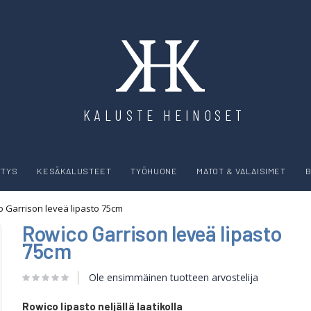
KALUSTE HEINOSET
YTYS
KESÄKALUSTEET
TYÖHUONE
MATOT & VALAISIMET
B
 Garrison leveä lipasto 75cm
Rowico Garrison leveä lipasto
75cm
Ole ensimmäinen tuotteen arvostelija
Rowico lipasto neljällä laatikolla