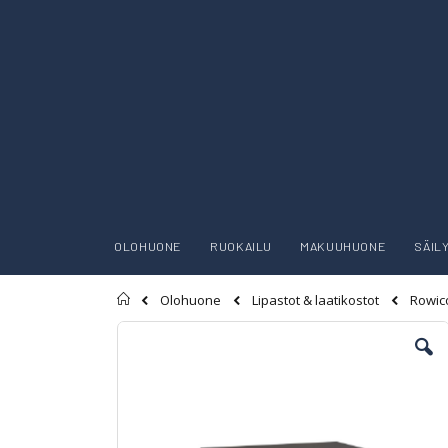
OLOHUONE
RUOKAILU
MAKUUHUONE
SÄIL
Etusivu
Rowico
Olohuone
Lipastot & laatikostot
Skip
to
the
end
of
the
images