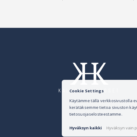
KALUSTE HEINOSET
Cookie Settings
Käytämme tällä verkkosivustolla
kerätäksemme tietoa sivuston käytös
tietosuojaselosteestamme.
Hyväksyn kaikki
Hyväksyn vain p