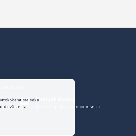
isteriseloste
Lähetä sähköpostia
äyttökokemusta sekä
verkkokauppa@kalusteheinoset.fi
dät eväste- ja