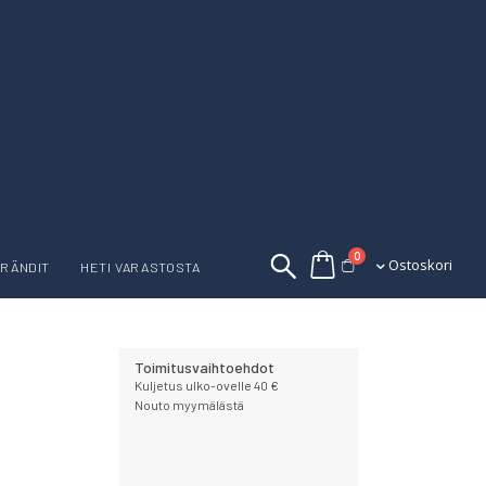
tuotetta
0
Ostoskori
Ostoskori
RÄNDIT
HETI VARASTOSTA
Toimitusvaihtoehdot
Kuljetus ulko-ovelle 40 €
Nouto myymälästä