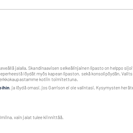
a keveällä jalalla. Skandinaavisen selkeälinjainen lipasto on helppo sij
perheestä löydät myös kapean lipaston, sekä konsolipöydän. Valitse 
 verkkokaupastamme kotiin toimitettuna.
oihin
, ja löydä omasi, jos Garrison ei ole valintasi. Kysymysten her
iina, vain jalat tulee kiinnittää.