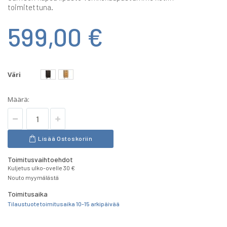
toimitettuna.
599,00 €
Väri
Määrä:
Lisää Ostoskoriin
Toimitusvaihtoehdot
Kuljetus ulko-ovelle 30 €
Nouto myymälästä
Toimitusaika
Tilaustuote toimitusaika 10-15 arkipäivää