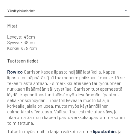
Yksityiskohdat
Mitat
Leveys: 45cm
Syvyys: 38cm
Korkeus: 92cm
Tuotteen tiedot
Rowico
Garrison kapea lipasto neljällä laatikolla. Kapea
lipasto on näppärä sijoittaa moneen paikkaan ilman, että se
tekee tilasta ahtaan. Esimerkiksi eteiseen tai työhuoneen
nurkkaan lisäämään säilytystilaa. Garrison tuoteperheestä
löydät kapean lipaston lisäksi myös leveämmän lipaston,
sekä konsolipoydän. Lipaston keveällä muotoilulla ja
korkealla jalalla on upea, mutta myös käytännöllinen
esimerkiksi siivotessa. Valitse itsellesi mieluisa sävy, ja
tilaa oma Garrison kapea lipasto verkkokaupastamme kotiin
toimitettuna.
Tutustu myös muihin laajan valikoimamme
lipastoihin
, ja