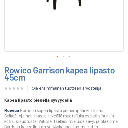
Skip
Rowico Garrison kapea lipasto
to
the
45cm
beginning
of
Ole ensimmäinen tuotteen arvostelija
the
images
gallery
Kapea lipasto pienellä syvyydellä
Rowico
Garrison kapea lipasto pienempäänkin tilaan.
Selkeälinjainen lipasto keveällä muotoilulla osaksi sinunkin
kotisi sisustusta. Valitse itsellesi mieluisa sävy, ja tilaa oma
Garrison kapea lipasto verkkokaupastamme kotiin