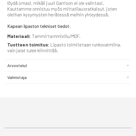
löydä omasi, mikäli juuri Garrison ei ole valintasi.
Kauttamme onnistuu myös mittatilausratkaisut, joten
olethan kysymysten herätessä meihin yhteydessä.
Kapean lipaston tekniset tiedot:
Materiaali:
Tammi/tammiviilu/MDF.
Tuotteen toimitus:
Lipasto toimitetaan runkovalmiina,
vain jalat tulee kiinnittää.
Arvostelut
Valmistaja