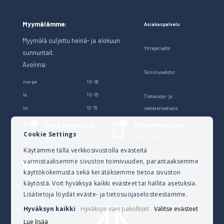
Myymälämme:
Asiakaspalvelu
Myymälä suljettu heinä- ja elokuun
Yhteystiedot
sunnuntait.
Avoinna:
Toimitusehdot
ma-pe
10-18
la
10-16
Tietosuoja- ja
su
12-16
rekisteriseloste
Soita Heinosille!
Puhelintilaukset
Cookie Settings
040 528 1124
044 3001 399
Käytämme tällä verkkosivustolla evästeitä
varmistaaksemme sivuston toimivuuden, parantaaksemme
Lähetä sähköpostia
käyttökokemusta sekä kerätäksemme tietoa sivuston
verkkokauppa@kalusteheinoset.fi
käytöstä. Voit hyväksyä kaikki evästeet tai hallita asetuksia.
Lisätietoja löydät eväste- ja tietosuojaselosteestamme.
Hyväksyn kaikki
Hyväksyn vain pakolliset
Valitse evästeet
Lue lisää