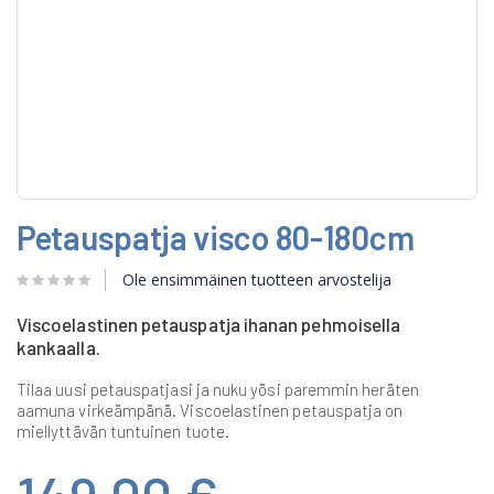
Skip
Petauspatja visco 80-180cm
to
the
beginning
Ole ensimmäinen tuotteen arvostelija
of
the
Viscoelastinen petauspatja ihanan pehmoisella
images
kankaalla.
gallery
Tilaa uusi petauspatjasi ja nuku yösi paremmin heräten
aamuna virkeämpänä. Viscoelastinen petauspatja on
miellyttävän tuntuinen tuote.