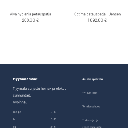
Alva hygienia petauspatja
Optima petauspatja - Jensen
268,00 €
1 092,00 €
Myymälämme:
Asiakaspalvelu
Myymälä suljettu heinä- ja elokuun
Yhteystiedot
sunnuntait.
Avoinna:
Toimitusehdot
ma-pe
10-18
la
10-16
Tietosuoja- ja
su
12-16
rekisteriseloste