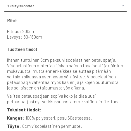
Yksityiskohdat
Mitat
Pituus: 200cm
Leveys: 80-180cm
Tuotteen tiedot
Ihanan tuntuinen 6cm paksu viscoelastinen petauspatja.
Viscoelastinen materiaali jakaa painon tasaisesti ja näin luo
mukavuutta, mutta ennenkaikkea se auttaa pitämään
vartalon oikeassa asennossa yön lävitse. Viscoelastinen
petauspatja vähentää myös käsien ja jalkojen puutumista
jos sellaiseen on taipumusta yön aikana.
Valitse petauspatjaan sopiva koko ja tilaa uusi
petauspatjasi nyt verkkokaupastamme kotiintoimitettuna.
Tekniset tiedot:
Kangas
: 100% polyesteri, pesu 60asteessa.
Täyte
: 6cm viscoelastinen pehmuste.