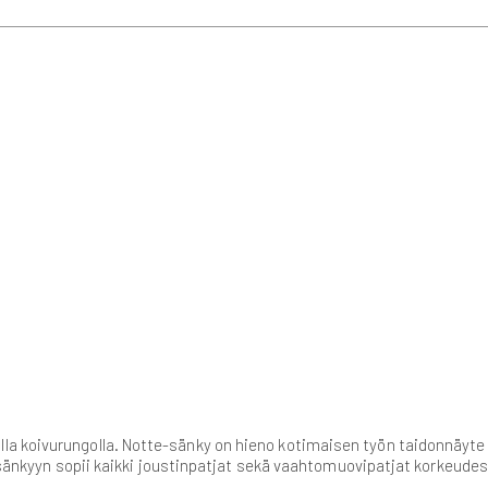
 koivurungolla. Notte-sänky on hieno kotimaisen työn taidonnäyte ja 
te-sänkyyn sopii kaikki joustinpatjat sekä vaahtomuovipatjat korkeude