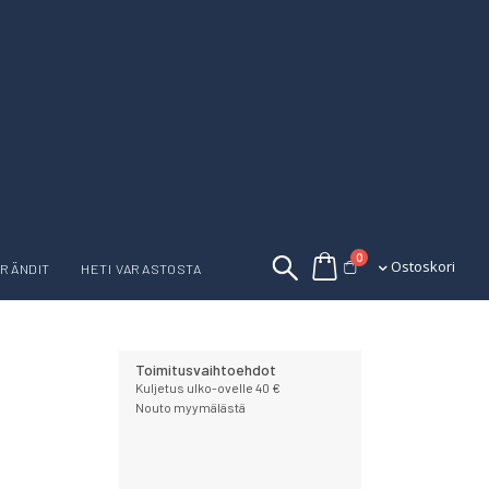
tuotetta
0
Ostoskori
Ostoskori
RÄNDIT
HETI VARASTOSTA
Toimitusvaihtoehdot
Kuljetus ulko-ovelle 40 €
Nouto myymälästä