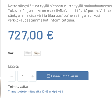
Notte sängyllä tuot tyyliä hienostunutta tyyliä makuuhuoneese
Tukeva sängynrunko on massiivikoivua eli täyttä puuta. Valitse
sänkyyn mieluisa väri ja tilaa uusi puinen sängyn runkosi
verkkokaupastamme kotiintoimitettuna.
727,00 €
Väri
Määrä:
Lisää Ostoskoriin
Toimitusaika
Tilaustuote toimitusaika 10-15 arkipäivää