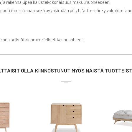
sa ja rakenna upea kalustekokonaisuus makuuhuoneeseen.
elposti imuroimaan sekä pyyhkimään pölyt. Notte-sänky valmistetaa
ukana selkeät suomenkieliset kasausohjeet.
TTAISIT OLLA KIINNOSTUNUT MYÖS NÄISTÄ TUOTTEIS