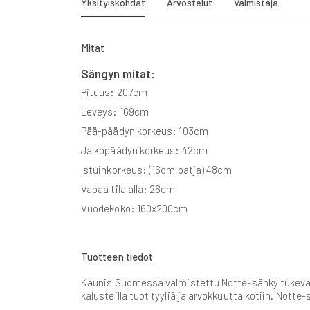
Yksityiskohdat
Arvostelut
Valmistaja
beginning
of
the
images
Mitat
gallery
Sängyn mitat:
Pituus: 207cm
Leveys: 169cm
Pää-päädyn korkeus: 103cm
Jalkopäädyn korkeus: 42cm
Istuinkorkeus: (16cm patja) 48cm
Vapaa tila alla: 26cm
Vuodekoko: 160x200cm
Tuotteen tiedot
Kaunis Suomessa valmistettu Notte-sänky tukevalla
kalusteilla tuot tyyliä ja arvokkuutta kotiin. Not