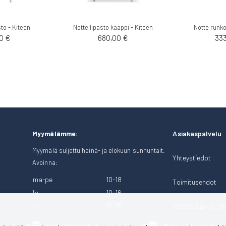
sto - Kiteen
Notte lipasto kaappi - Kiteen
Notte runko
0 €
680,00 €
33
Asiakaspalvelu
Myymälämme:
Myymälä suljettu heinä- ja elokuun sunnuntait.
Yhteystiedot
Avoinna:
ma-pe
10-18
Toimitusehdot
la
10-16
su
12-16
Tietosuoja- ja rek