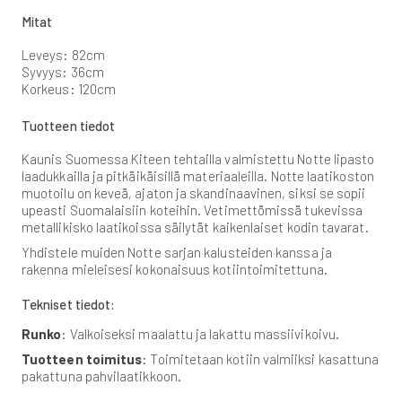
Mitat
Leveys: 82cm
Syvyys: 36cm
Korkeus: 120cm
Tuotteen tiedot
Kaunis Suomessa Kiteen tehtailla valmistettu Notte lipasto
laadukkailla ja pitkäikäisillä materiaaleilla. Notte laatikoston
muotoilu on keveä, ajaton ja skandinaavinen, siksi se sopii
upeasti Suomalaisiin koteihin. Vetimettömissä tukevissa
metallikisko laatikoissa säilytät kaikenlaiset kodin tavarat.
Yhdistele muiden Notte sarjan kalusteiden kanssa ja
rakenna mieleisesi kokonaisuus kotiintoimitettuna.
Tekniset tiedot:
Runko
: Valkoiseksi maalattu ja lakattu massiivikoivu.
Tuotteen toimitus
: Toimitetaan kotiin valmiiksi kasattuna
pakattuna pahvilaatikkoon.