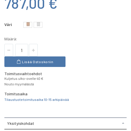
787,00 €
Väri
Määrä:
Lisää Ostoskoriin
Toimitusvaihtoehdot
Kuljetus ulko-ovelle 40 €
Nouto myymälästä
Toimitusaika
Tilaustuote toimitusaika 10-15 arkipäivää
Yksityiskohdat