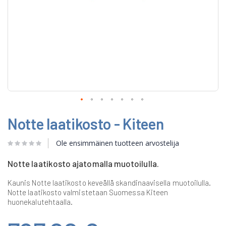
Skip
Notte laatikosto - Kiteen
to
the
beginning
Ole ensimmäinen tuotteen arvostelija
of
the
Notte laatikosto ajatomalla muotoilulla.
images
gallery
Kaunis Notte laatikosto keveällä skandinaavisella muotoilulla.
Notte laatikosto valmistetaan Suomessa Kiteen
huonekalutehtaalla.