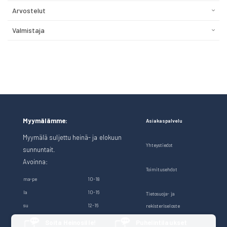
Arvostelut
Valmistaja
Myymälämme:
Asiakaspalvelu
Myymälä suljettu heinä- ja elokuun
Yhteystiedot
sunnuntait.
Avoinna:
Toimitusehdot
ma-pe
10-18
la
10-16
Tietosuoja- ja
su
12-16
rekisteriseloste
Soita Heinosille!
Puhelintilaukset