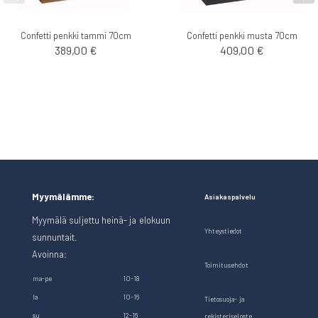
Confetti penkki tammi 70cm
Confetti penkki musta 70cm
389,00 €
409,00 €
Myymälämme:
Asiakaspalvelu
Myymälä suljettu heinä- ja elokuun
Yhteystiedot
sunnuntait.
Avoinna:
Toimitusehdot
ma-pe
10-18
la
10-16
Tietosuoja- ja
su
12-16
rekisteriseloste