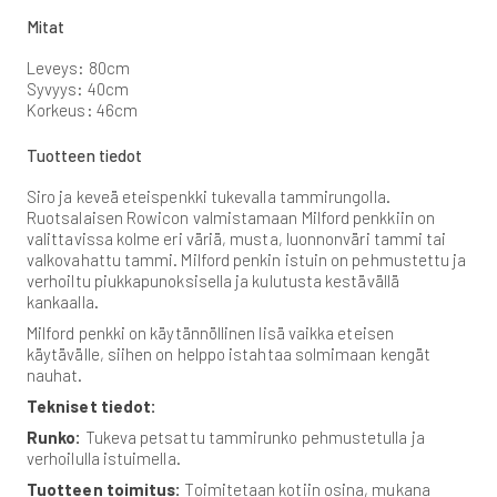
Mitat
Leveys: 80cm
Syvyys: 40cm
Korkeus: 46cm
Tuotteen tiedot
Siro ja keveä eteispenkki tukevalla tammirungolla.
Ruotsalaisen Rowicon valmistamaan Milford penkkiin on
valittavissa kolme eri väriä, musta, luonnonväri tammi tai
valkovahattu tammi. Milford penkin istuin on pehmustettu ja
verhoiltu piukkapunoksisella ja kulutusta kestävällä
kankaalla.
Milford penkki on käytännöllinen lisä vaikka eteisen
käytävälle, siihen on helppo istahtaa solmimaan kengät
nauhat.
Tekniset tiedot:
Runko:
Tukeva petsattu tammirunko pehmustetulla ja
verhoilulla istuimella.
Tuotteen toimitus:
Toimitetaan kotiin osina, mukana