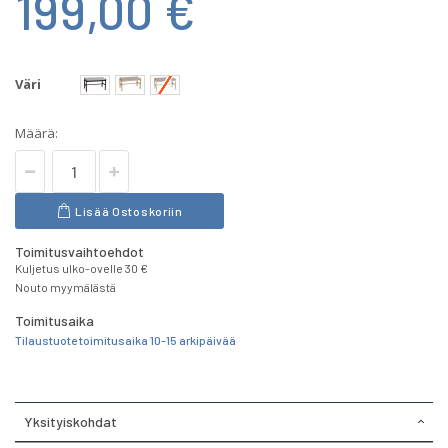
199,00 €
Väri
Määrä:
Lisää Ostoskoriin
Toimitusvaihtoehdot
Kuljetus ulko-ovelle 30 €
Nouto myymälästä
Toimitusaika
Tilaustuote toimitusaika 10-15 arkipäivää
Yksityiskohdat