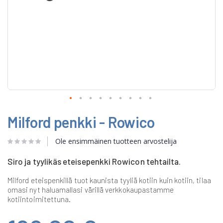
Skip
Milford penkki - Rowico
to
the
beginning
Ole ensimmäinen tuotteen arvostelija
of
the
Siro ja tyylikäs eteisepenkki Rowicon tehtailta.
images
gallery
Milford eteispenkillä tuot kaunista tyyliä kotiin kuin kotiin, tilaa
omasi nyt haluamallasi värillä verkkokaupastamme
kotiintoimitettuna.