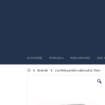
OLOHUONE
RUOKAILU
MAKUUHUONE
SÄIL
Etusivu
Confetti penkki valkovaha 70cm
Brändit
Skip
to
the
end
of
the
images