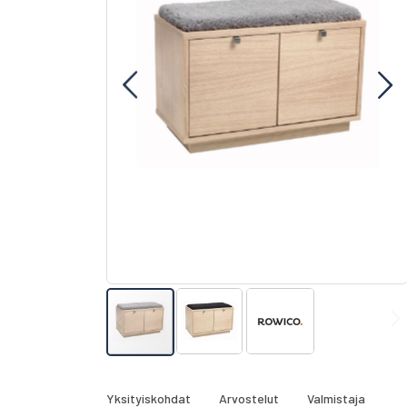
gallery
Skip
to
the
Yksityiskohdat
Arvostelut
Valmistaja