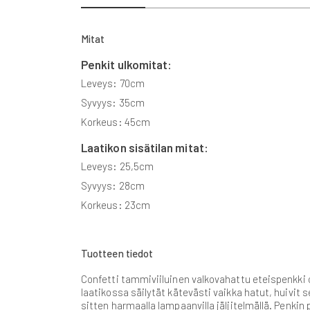
beginning
of
the
Mitat
images
gallery
Penkit ulkomitat:
Leveys: 70cm
Syvyys: 35cm
Korkeus: 45cm
Laatikon sisätilan mitat:
Leveys: 25,5cm
Syvyys: 28cm
Korkeus: 23cm
Tuotteen tiedot
Confetti tammiviiluinen valkovahattu eteispenkki o
laatikossa säilytät kätevästi vaikka hatut, huivit 
sitten harmaalla lampaanvilla jäljitelmällä. Penki