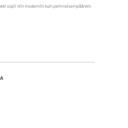
nkki sopii niin moderniin kuin perinteisempäänkin
TA