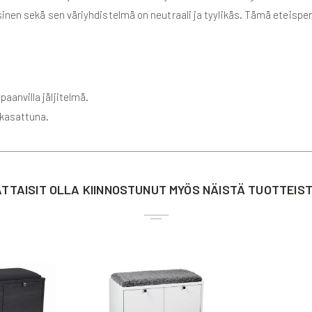
sinen sekä sen väriyhdistelmä on neutraali ja tyylikäs. Tämä eteispe
aanvilla jäljitelmä.
 kasattuna.
TTAISIT OLLA KIINNOSTUNUT MYÖS NÄISTÄ TUOTTEIS