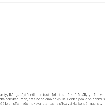
n tyylikäs ja käytännöllinen tuote jolla tuot tärkeätä säilytystilaa 
sekä hanskat ilman, että ne on aina näkyvillä. Penkin päällä on pehmus
n päälle on siis myös mukava istahtaa ja sitoa vaikka kengän nauhat.