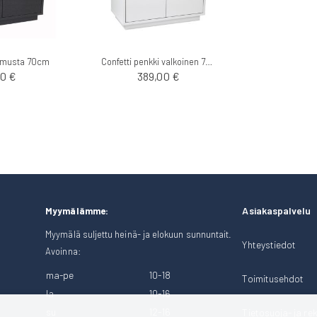
i musta 70cm
Confetti penkki valkoinen 70cm
0 €
389,00 €
Asiakaspalvelu
Myymälämme:
Myymälä suljettu heinä- ja elokuun sunnuntait.
Yhteystiedot
Avoinna:
ma-pe
10-18
Toimitusehdot
la
10-16
su
12-16
Tietosuoja- ja rek