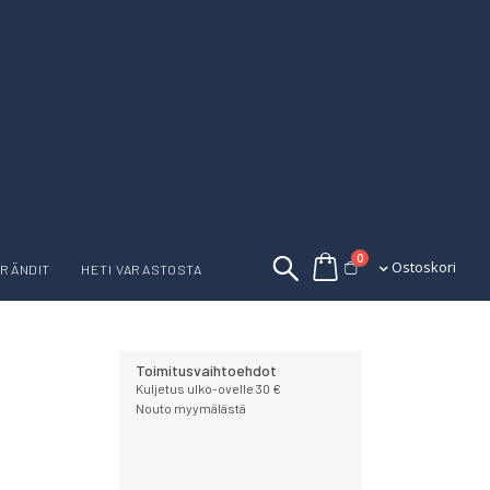
tuotetta
0
Ostoskori
Ostoskori
RÄNDIT
HETI VARASTOSTA
Toimitusvaihtoehdot
Kuljetus ulko-ovelle 30 €
Nouto myymälästä