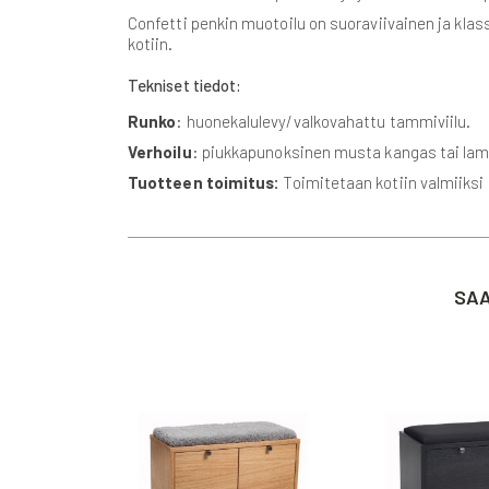
Confetti penkin muotoilu on suoraviivainen ja klas
kotiin.
Tekniset tiedot:
Runko
: huonekalulevy/valkovahattu tammiviilu.
Verhoilu
: piukkapunoksinen musta kangas tai lamp
Tuotteen toimitus:
Toimitetaan kotiin valmiiksi
SAA