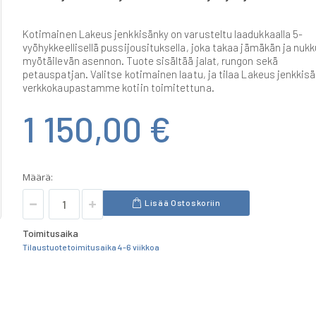
Kotimainen Lakeus jenkkisänky on varusteltu laadukkaalla 5-
vyöhykkeellisellä pussijousituksella, joka takaa jämäkän ja nuk
myötäilevän asennon. Tuote sisältää jalat, rungon sekä
petauspatjan. Valitse kotimainen laatu, ja tilaa Lakeus jenkkis
verkkokaupastamme kotiin toimitettuna.
1 150,00 €
Määrä:
Lisää Ostoskoriin
Toimitusaika
Tilaustuote toimitusaika 4-6 viikkoa