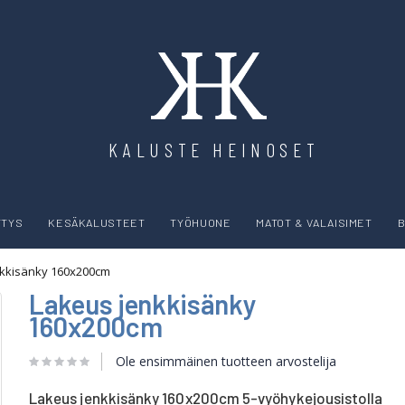
KALUSTE HEINOSET
YTYS
KESÄKALUSTEET
TYÖHUONE
MATOT & VALAISIMET
B
nkkisänky 160x200cm
Lakeus jenkkisänky
160x200cm
Ole ensimmäinen tuotteen arvostelija
Lakeus jenkkisänky 160x200cm 5-vyöhykejousistolla