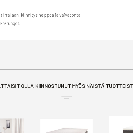
 irrallaan, kiinnitys helppoa ja vaivatonta.
nko/rungot.
TTAISIT OLLA KIINNOSTUNUT MYÖS NÄISTÄ TUOTTEIS