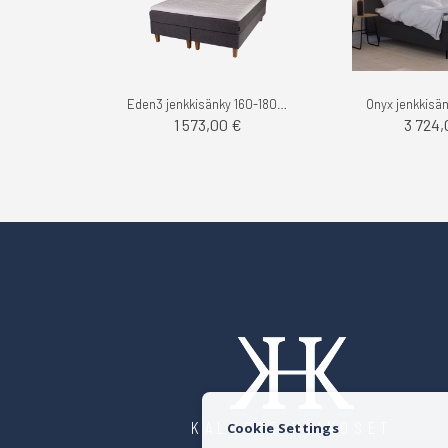
Eden3 jenkkisänky 160-180cm
Onyx jenkkisä
1 573,00 €
3 724,
KALUSTE HEINOSET
Cookie Settings