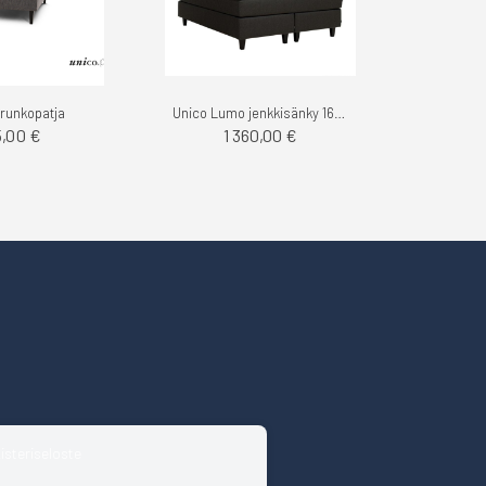
runkopatja
Unico Lumo jenkkisänky 160-180cm
5,00 €
1 360,00 €
isteriseloste