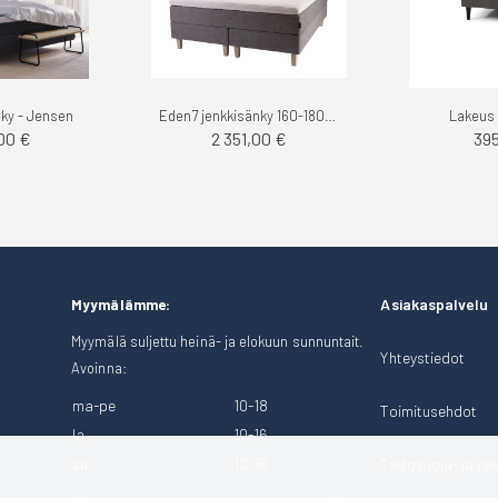
nky - Jensen
Eden7 jenkkisänky 160-180cm - Unituli
Lakeus 
00 €
2 351,00 €
39
Asiakaspalvelu
Myymälämme:
Myymälä suljettu heinä- ja elokuun sunnuntait.
Yhteystiedot
Avoinna:
ma-pe
10-18
Toimitusehdot
la
10-16
su
12-16
Tietosuoja- ja rek