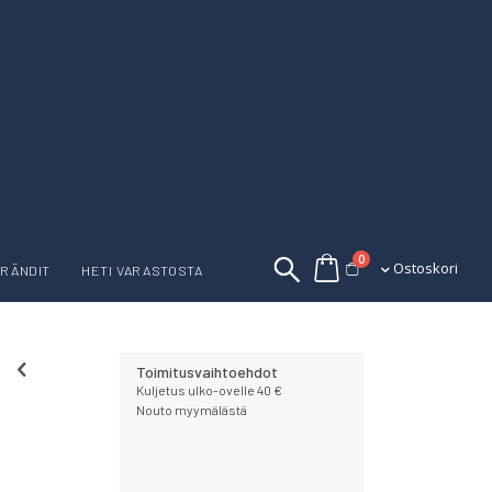
tuotetta
0
Ostoskori
Ostoskori
RÄNDIT
HETI VARASTOSTA
Toimitusvaihtoehdot
Kuljetus ulko-ovelle 40 €
Nouto myymälästä