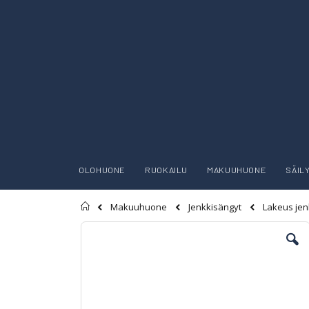
OLOHUONE
RUOKAILU
MAKUUHUONE
SÄIL
Etusivu
Lakeus je
Makuuhuone
Jenkkisängyt
Skip
to
the
end
of
the
images