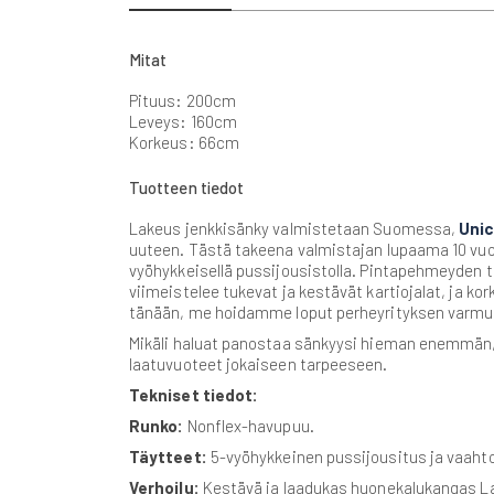
gallery
Mitat
Pituus: 200cm
Leveys: 160cm
Korkeus: 66cm
Tuotteen tiedot
Lakeus jenkkisänky valmistetaan Suomessa,
Uni
uuteen. Tästä takeena valmistajan lupaama 10 vuod
vyöhykkeisellä pussijousistolla. Pintapehmeyden 
viimeistelee tukevat ja kestävät kartiojalat, ja k
tänään, me hoidamme loput perheyrityksen varmuu
Mikäli haluat panostaa sänkyysi hieman enemmän,
laatuvuoteet jokaiseen tarpeeseen.
Tekniset tiedot:
Runko:
Nonflex-havupuu.
Täytteet:
5-vyöhykkeinen pussijousitus ja vaaht
Verhoilu:
Kestävä ja laadukas huonekalukangas L