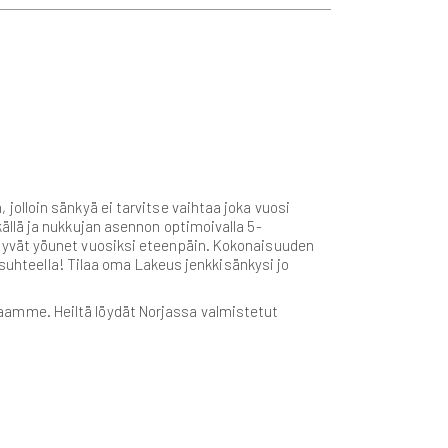
jolloin sänkyä ei tarvitse vaihtaa joka vuosi
llä ja nukkujan asennon optimoivalla 5-
hyvät yöunet vuosiksi eteenpäin. Kokonaisuuden
-suhteella! Tilaa oma Lakeus jenkkisänkysi jo
aamme. Heiltä löydät Norjassa valmistetut