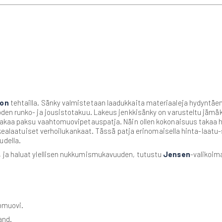
con
tehtailla. Sänky valmistetaan laadukkaita materiaaleja hydyntäen, 
en runko- ja jousistotakuu. Lakeus jenkkisänky on varusteltu jämäkä
takaa paksu vaahtomuovipetauspatja. Näin ollen kokonaisuus takaa 
orkealaatuiset verhoilukankaat. Tässä patja erinomaisella hinta-laatu
della.
 ja haluat ylellisen nukkumismukavuuden, tutustu
Jensen
-valikoim
omuovi.
and.