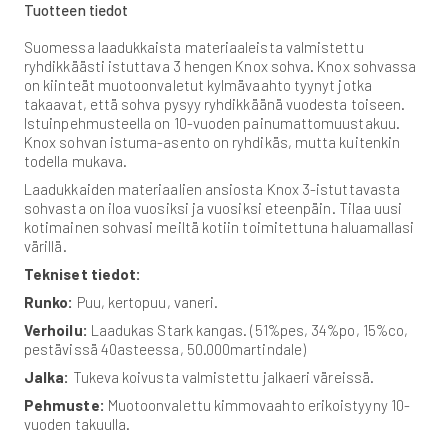
Tuotteen tiedot
Suomessa laadukkaista materiaaleista valmistettu
ryhdikkäästi istuttava 3 hengen Knox sohva. Knox sohvassa
on kiinteät muotoonvaletut kylmävaahto tyynyt jotka
takaavat, että sohva pysyy ryhdikkäänä vuodesta toiseen.
Istuinpehmusteella on 10-vuoden painumattomuustakuu.
Knox sohvan istuma-asento on ryhdikäs, mutta kuitenkin
todella mukava.
Laadukkaiden materiaalien ansiosta Knox 3-istuttavasta
sohvasta on iloa vuosiksi ja vuosiksi eteenpäin. Tilaa uusi
kotimainen sohvasi meiltä kotiin toimitettuna haluamallasi
värillä.
Tekniset tiedot:
Runko:
Puu, kertopuu, vaneri.
Verhoilu:
Laadukas Stark kangas. (51%pes, 34%po, 15%co,
pestävissä 40asteessa, 50.000martindale)
Jalka:
Tukeva koivusta valmistettu jalkaeri väreissä.
Pehmuste:
Muotoonvalettu kimmovaahto erikoistyyny 10-
vuoden takuulla.