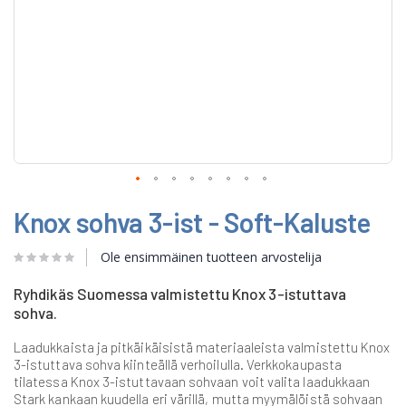
Skip
Knox sohva 3-ist - Soft-Kaluste
to
the
beginning
Ole ensimmäinen tuotteen arvostelija
of
the
Ryhdikäs Suomessa valmistettu Knox 3-istuttava
images
sohva.
gallery
Laadukkaista ja pitkäikäisistä materiaaleista valmistettu Knox
3-istuttava sohva kiinteällä verhoilulla. Verkkokaupasta
tilatessa Knox 3-istuttavaan sohvaan voit valita laadukkaan
Stark kankaan kuudella eri värillä, mutta myymälöistä sohvaan