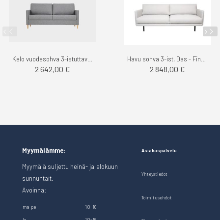
Kelo vuodesohva 3-istuttava, Das - Finsoffat
Havu sohva 3-ist, Das - Finsoffat
2 642,00 €
2 848,00 €
Myymälämme:
Asiakaspalvelu
Myymälä suljettu heinä- ja elokuun
Yhteystiedot
sunnuntait.
Avoinna:
Toimitusehdot
ma-pe
10-18
la
10-16