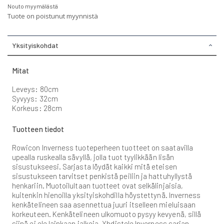
Nouto myymälästä
Tuote on poistunut myynnistä
Yksityiskohdat
Mitat
Leveys: 80cm
Syvyys: 32cm
Korkeus: 28cm
Tuotteen tiedot
Rowicon Inverness tuoteperheen tuotteet on saatavilla
upealla ruskealla sävyllä, jolla tuot tyylikkään lisän
sisustukseesi. Sarjasta löydät kaikki mitä eteisen
sisustukseen tarvitset penkistä peiliin ja hattuhyllystä
henkariin. Muotoilultaan tuotteet ovat selkälinjaisia,
kuitenkin hienoilla yksityiskohdilla höystettynä. Inverness
kenkätelineen saa asennettua juuri itselleen mieluisaan
korkeuteen. Kenkätelineen ulkomuoto pysyy kevyenä, sillä
siinä ei ole lainkaan jalkoja. Yhdistele Inverness sarjan