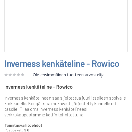
Skip
Inverness kenkäteline - Rowico
to
the
beginning
Ole ensimmäinen tuotteen arvostelija
of
the
Inverness kenkäteline - Rowico
images
gallery
Inverness kenkätelineen saa sijoitettua juuri itselleen sopivalle
korkeudelle. Kengät saa mukavasti järjestetty kahdelle eri
tasolle. Tilaa oma Inverness kenkätelineesi
verkkokaupastamme kotiin toimitettuna.
Toimitusvaihtoehdot
Postipaketti 9 €