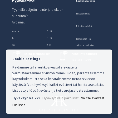
Myymälämme:
Asiakaspalvelu
Myymälä suljettu heinä- ja elokuun
Yhteystiedot
sunnuntait.
Avoinna:
Toimitusehdot
ma-pe
10-18
la
10-16
Tietosuoja- ja
su
12-16
rekisteriseloste
Soita Heinosille!
Puhelintilaukset
Cookie Settings
040 528 1124
044 3001 399
Käytämme tällä verkkosivustolla evästeitä
varmistaaksemme sivuston toimivuuden, parantaaksemme
Lähetä sähköpostia
käyttökokemusta sekä kerätäksemme tietoa sivuston
verkkokauppa@kalusteheinoset.fi
käytöstä. Voit hyväksyä kaikki evästeet tai hallita asetuksia.
Lisätietoja löydät eväste- ja tietosuojaselosteestamme.
Hyväksyn kaikki
Hyväksyn vain pakolliset
Valitse evästeet
Lue lisää
KALUSTE HEINOSET