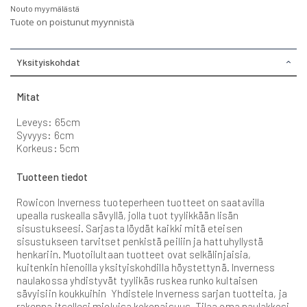
Nouto myymälästä
Tuote on poistunut myynnistä
Yksityiskohdat
Mitat
Leveys: 65cm
Syvyys: 6cm
Korkeus: 5cm
Tuotteen tiedot
Rowicon Inverness tuoteperheen tuotteet on saatavilla
upealla ruskealla sävyllä, jolla tuot tyylikkään lisän
sisustukseesi. Sarjasta löydät kaikki mitä eteisen
sisustukseen tarvitset penkistä peiliin ja hattuhyllystä
henkariin. Muotoilultaan tuotteet ovat selkälinjaisia,
kuitenkin hienoilla yksityiskohdilla höystettynä. Inverness
naulakossa yhdistyvät tyylikäs ruskea runko kultaisen
sävyisiin koukkuihin Yhdistele Inverness sarjan tuotteita, ja
rakenna itsellesi mieluisa kokonaisuus. Tilaa oma naulakkosi