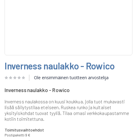
Skip
Inverness naulakko - Rowico
to
the
beginning
Ole ensimmäinen tuotteen arvostelija
of
the
Inverness naulakko - Rowico
images
gallery
Inverness naulakossa on kuusi koukkua, jolla tuot mukavasti
lisää säilytystilaa eteiseen. Ruskea runko ja kultaiset
yksityiskohdat tuovat tyyliä. Tilaa omasi verkkokaupastamme
kotiin toimitettuna.
Toimitusvaihtoehdot
Postipaketti 9 €