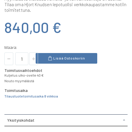
Tilaa oma Hjort Knudsen lepotuolisi verkkokaupastamme kotiin
toimitettuna.
840,00 €
Määrä:
Lisää Ostoskoriin
Toimitusvaihtoehdot
Kuljetus ulko-ovelle 40 €
Nouto myymälästä
Toimitusaika
Tilaustuote toimitusaika 8 viikkoa
Yksityiskohdat