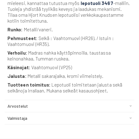
mieleesi, kannattaa tutustua myös
lepotuoli 3467
-malliin.
Tuoleja yhdistää tyylikäs keveys ja laadukas mekanismi.
Tilaa oma Hjort Knudsen lepotuolisi verkkokaupastamme
kotiin toimitettuna.
Runko:
Metalli/vaneri.
Pehmusteet:
Selkä : Vaahtomuovi (HR26). / Istuin :
Vaahtomuovi (HR35).
Verhoilu:
Madras nahka käyttöpinnoilla, taustassa
keinonahkaa. Tumman ruskea.
Käsinojat:
Vaahtomuovi (VP25)
Jalusta:
Metalli sakarajalka, kromi viimeistely.
Tuotteen toimitus:
Lepotuoli toimitetaan jalusta sekä
selkänoja irrallaan. Mukana selkeät kasausohjeet.
Arvostelut
Valmistaja