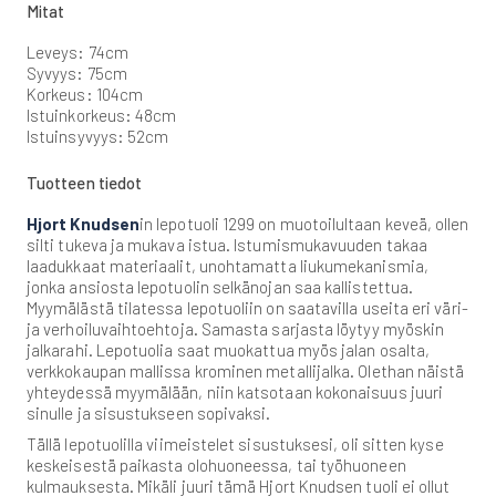
Mitat
Leveys: 74cm
Syvyys: 75cm
Korkeus: 104cm
Istuinkorkeus: 48cm
Istuinsyvyys: 52cm
Tuotteen tiedot
Hjort Knudsen
in lepotuoli 1299 on muotoilultaan keveä, ollen
silti tukeva ja mukava istua. Istumismukavuuden takaa
laadukkaat materiaalit, unohtamatta liukumekanismia,
jonka ansiosta lepotuolin selkänojan saa kallistettua.
Myymälästä tilatessa lepotuoliin on saatavilla useita eri väri-
ja verhoiluvaihtoehtoja. Samasta sarjasta löytyy myöskin
jalkarahi. Lepotuolia saat muokattua myös jalan osalta,
verkkokaupan mallissa krominen metallijalka. Olethan näistä
yhteydessä myymälään, niin katsotaan kokonaisuus juuri
sinulle ja sisustukseen sopivaksi.
Tällä lepotuolilla viimeistelet sisustuksesi, oli sitten kyse
keskeisestä paikasta olohuoneessa, tai työhuoneen
kulmauksesta. Mikäli juuri tämä Hjort Knudsen tuoli ei ollut