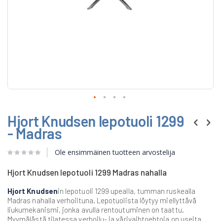
Skip
Hjort Knudsen lepotuoli 1299
to
the
- Madras
beginning
of
Ole ensimmäinen tuotteen arvostelija
the
images
gallery
Hjort Knudsen lepotuoli 1299 Madras nahalla
Hjort Knudsen
in lepotuoli 1299 upealla, tumman ruskealla
Madras nahalla verhoiltuna. Lepotuolista löytyy miellyttävä
liukumekanismi, jonka avulla rentoutuminen on taattu.
Myymälästä tilatessa verhoilu- ja värivaihtoehtoja on useita.