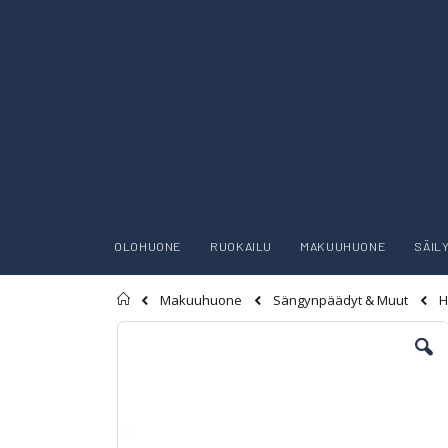
OLOHUONE
RUOKAILU
MAKUUHUONE
SÄIL
Etusivu
H
Makuuhuone
Sängynpäädyt & Muut
Skip
to
the
end
of
the
images