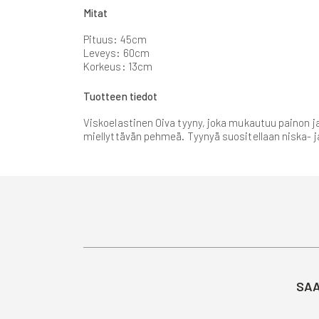
gallery
Mitat
Pituus: 45cm
Leveys: 60cm
Korkeus: 13cm
Tuotteen tiedot
Viskoelastinen Oiva tyyny, joka mukautuu painon 
miellyttävän pehmeä. Tyynyä suositellaan niska- ja
SAA