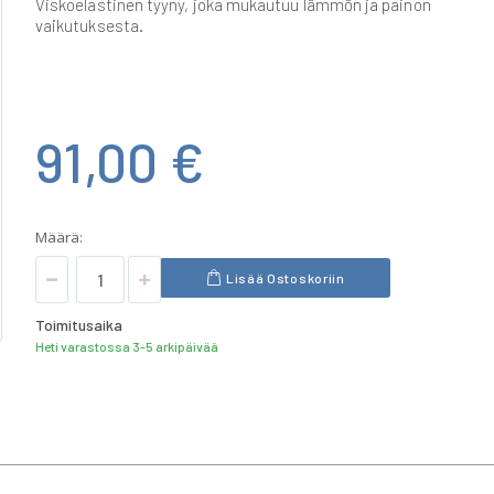
Viskoelastinen tyyny, joka mukautuu lämmön ja painon
vaikutuksesta.
91,00 €
Määrä:
Lisää Ostoskoriin
Toimitusaika
Heti varastossa 3-5 arkipäivää