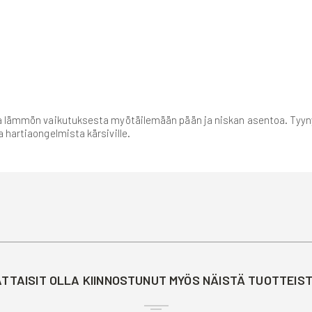
ja lämmön vaikutuksesta myötäilemään pään ja niskan asentoa. Tyyny 
 hartiaongelmista kärsiville.
TTAISIT OLLA KIINNOSTUNUT MYÖS NÄISTÄ TUOTTEIS