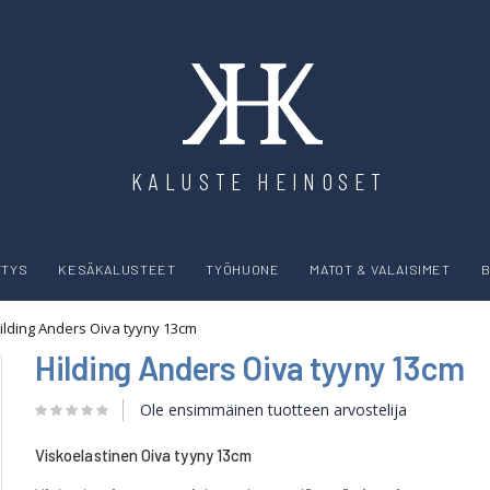
KALUSTE HEINOSET
YTYS
KESÄKALUSTEET
TYÖHUONE
MATOT & VALAISIMET
B
ilding Anders Oiva tyyny 13cm
Hilding Anders Oiva tyyny 13cm
Ole ensimmäinen tuotteen arvostelija
Viskoelastinen Oiva tyyny 13cm