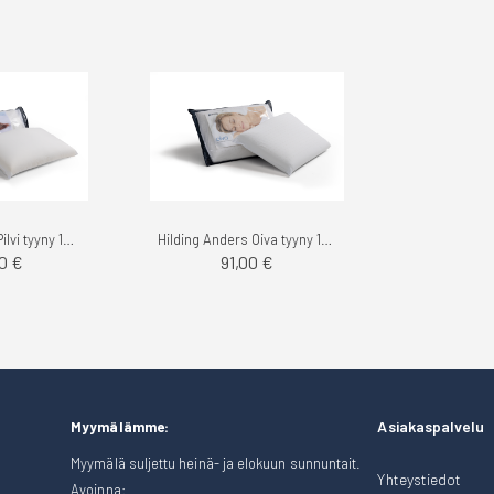
Hilding Anders Pilvi tyyny 15cm
Hilding Anders Oiva tyyny 10cm
0 €
91,00 €
Asiakaspalvelu
Myymälämme:
Myymälä suljettu heinä- ja elokuun sunnuntait.
Yhteystiedot
Avoinna: