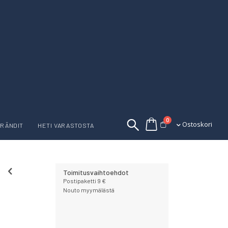
tuotetta
0
Ostoskori
Ostoskori
RÄNDIT
HETI VARASTOSTA
Toimitusvaihtoehdot
Postipaketti 9 €
Nouto myymälästä