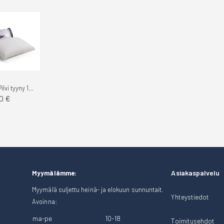
Hilding Anders Pilvi tyyny 15cm
0 €
Asiakaspalvelu
Myymälämme:
Myymälä suljettu heinä- ja elokuun sunnuntait.
Yhteystiedot
Avoinna:
ma-pe
10-18
Toimitusehdot