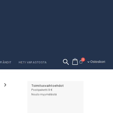
tuotetta
0
Ostoskori
Ostoskori
RÄNDIT
HETI VARASTOSTA
Toimitusvaihtoehdot
Postipaketti 9 €
Nouto myymälästä