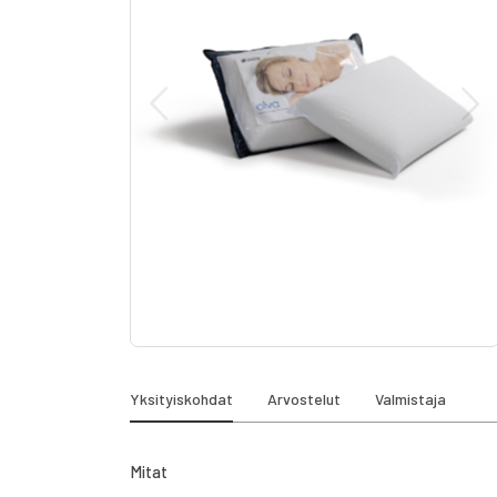
gallery
Skip
to
the
Yksityiskohdat
Arvostelut
Valmistaja
beginning
of
the
Mitat
images