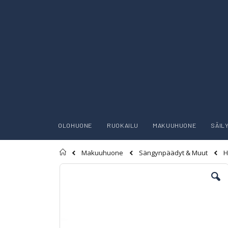
OLOHUONE
RUOKAILU
MAKUUHUONE
SÄIL
Etusivu
H
Makuuhuone
Sängynpäädyt & Muut
Skip
to
the
end
of
the
images