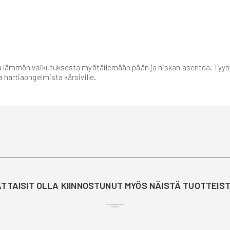
ja lämmön vaikutuksesta myötäilemään pään ja niskan asentoa. Tyyny 
 hartiaongelmista kärsiville.
TTAISIT OLLA KIINNOSTUNUT MYÖS NÄISTÄ TUOTTEIS