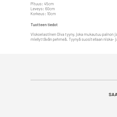
gallery
Pituus: 45cm
Leveys: 60cm
Korkeus: 10cm
Tuotteen tiedot
Viskoelastinen Oiva tyyny, joka mukautuu painon 
miellyttävän pehmeä. Tyynyä suositellaan niska- ja
SAA