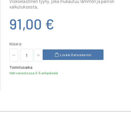
Viskoelastinen tyyny, joka mukautuu lämmön ja painon
vaikutuksesta.
91,00 €
Määrä:
Lisää Ostoskoriin
Toimitusaika
Heti varastossa 3-5 arkipäivää