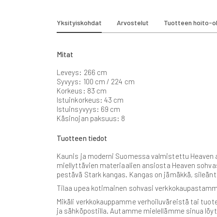
beginning
of
the
Yksityiskohdat
Arvostelut
Tuotteen hoito-o
images
gallery
Mitat
Leveys: 266 cm
Syvyys: 100 cm / 224 cm
Korkeus: 83 cm
Istuinkorkeus: 43 cm
Istuinsyvyys: 69 cm
Käsinojan paksuus: 8
Tuotteen tiedot
Kaunis ja moderni Suomessa valmistettu Heaven avo
miellyttävien materiaalien ansiosta Heaven sohvast
pestävä Stark kangas. Kangas on jämäkkä, sileänt
Tilaa upea kotimainen sohvasi verkkokaupastamme 
Mikäli verkkokauppamme verhoiluväreistä tai tuote
ja sähköpostilla. Autamme mielellämme sinua löyt