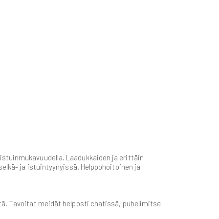
istuinmukavuudella. Laadukkaiden ja erittäin
elkä- ja istuintyynyissä. Helppohoitoinen ja
tä. Tavoitat meidät helposti chatissä, puhelimitse