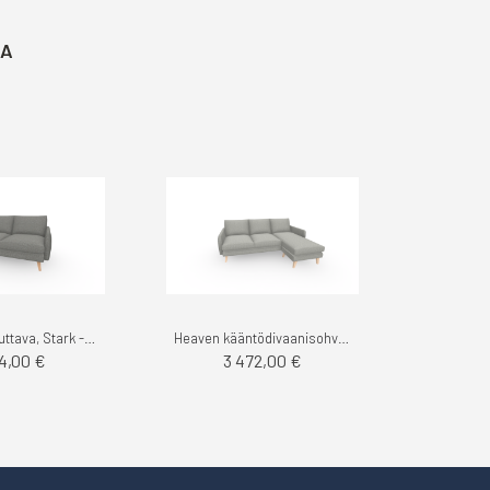
TA
Heaven 2-istuttava, Stark - Noronen
Heaven kääntödivaanisohva, Stark - Noronen
74,00 €
3 472,00 €