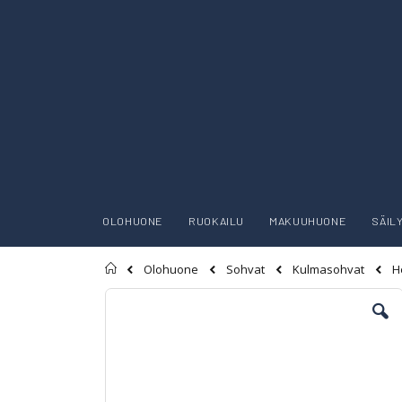
OLOHUONE
RUOKAILU
MAKUUHUONE
SÄIL
Etusivu
H
Olohuone
Sohvat
Kulmasohvat
Skip
to
the
end
of
the
images