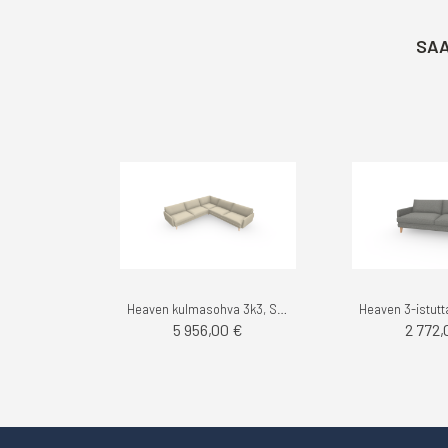
SAA
Heaven kulmasohva 3k3, Stark - Noronen
5 956,00 €
2 772,