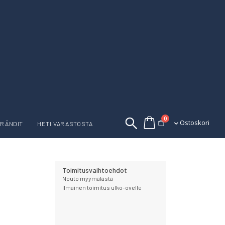
tuotetta
0
Ostoskori
Ostoskori
RÄNDIT
HETI VARASTOSTA
Toimitusvaihtoehdot
Nouto myymälästä
Ilmainen toimitus ulko-ovelle