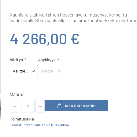
Kaunis ja yksinkertainen Heaven avokulmasohva. Verhoiltu
laadukkaalla Stark kankaalla. Tilaa omaksesi verkkokaupastam
4 266,00 €
Väritys
Jäykkyys
Määrä:
Lisää Ostoskoriin
Toimitusaika
Tilaustuote toimitusaika 6-8 viikkoa