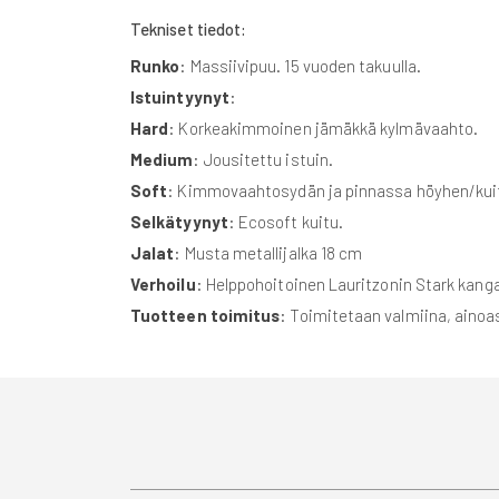
Tekniset tiedot:
Runko
: Massiivipuu. 15 vuoden takuulla.
Istuintyynyt
:
Hard
: Korkeakimmoinen jämäkkä kylmävaahto.
Medium
: Jousitettu istuin.
Soft
: Kimmovaahtosydän ja pinnassa höyhen/kui
Selkätyynyt
: Ecosoft kuitu.
Jalat
: Musta metallijalka 18 cm
Verhoilu
: Helppohoitoinen Lauritzonin Stark kanga
Tuotteen toimitus
: Toimitetaan valmiina, ainoas