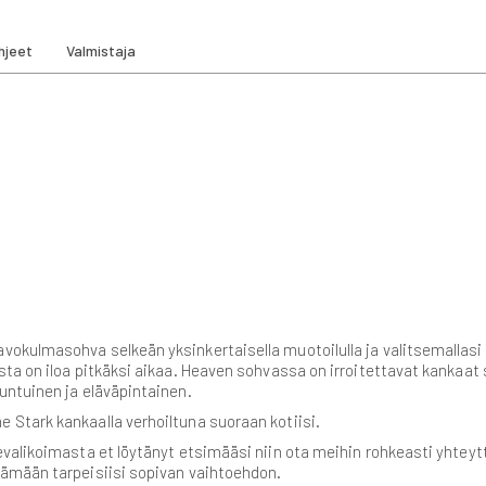
hjeet
Valmistaja
kulmasohva selkeän yksinkertaisella muotoilulla ja valitsemallasi 
a on iloa pitkäksi aikaa. Heaven sohvassa on irroitettavat kankaat s
untuinen ja eläväpintainen.
Stark kankaalla verhoiltuna suoraan kotiisi.
valikoimasta et löytänyt etsimääsi niin ota meihin rohkeasti yhteyt
ämään tarpeisiisi sopivan vaihtoehdon.