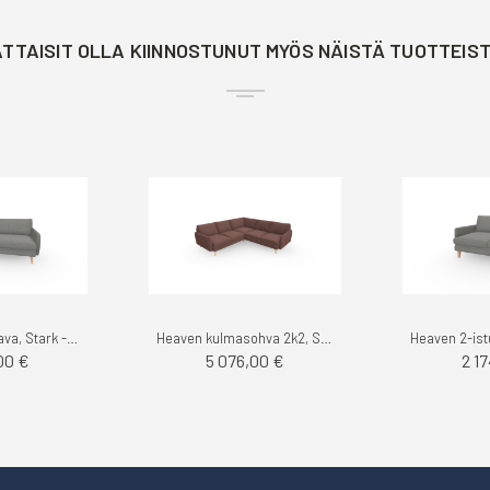
TTAISIT OLLA KIINNOSTUNUT MYÖS NÄISTÄ TUOTTEIS
Heaven 3-istuttava, Stark - Noronen
Heaven kulmasohva 2k2, Stark - Noronen
00 €
5 076,00 €
2 1