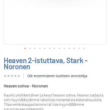
Skip
Heaven 2-istuttava, Stark -
to
the
Noronen
beginning
of
Ole ensimmäinen tuotteen arvostelija
the
images
gallery
Heaven sohva - Noronen
Kaunis yksinkertainen ja kevyt heaven sohva. Heaven sarjasta
voit myymälässämme rakentaa monenlaisia kokonaisuuksia.
Tilaa verkkokaupastamme tai tule myymäläämme
tutustumaan tarkemmin.