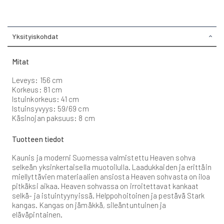
Yksityiskohdat
Mitat
Leveys: 156 cm
Korkeus: 81 cm
Istuinkorkeus: 41 cm
Istuinsyvyys: 59/69 cm
Käsinojan paksuus: 8 cm
Tuotteen tiedot
Kaunis ja moderni Suomessa valmistettu Heaven sohva
selkeän yksinkertaisella muotoilulla. Laadukkaiden ja erittäin
miellyttävien materiaalien ansiosta Heaven sohvasta on iloa
pitkäksi aikaa. Heaven sohvassa on irroitettavat kankaat
selkä- ja istuintyynyissä. Helppohoitoinen ja pestävä Stark
kangas. Kangas on jämäkkä, sileäntuntuinen ja
eläväpintainen.