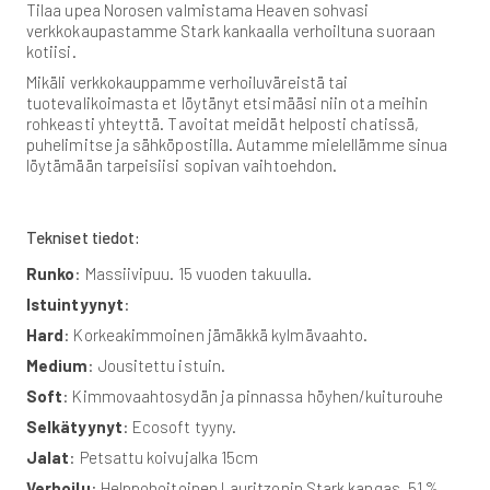
Tilaa upea Norosen valmistama Heaven sohvasi
verkkokaupastamme Stark kankaalla verhoiltuna suoraan
kotiisi.
Mikäli verkkokauppamme verhoiluväreistä tai
tuotevalikoimasta et löytänyt etsimääsi niin ota meihin
rohkeasti yhteyttä. Tavoitat meidät helposti chatissä,
puhelimitse ja sähköpostilla. Autamme mielellämme sinua
löytämään tarpeisiisi sopivan vaihtoehdon.
Tekniset tiedot:
Runko
: Massiivipuu. 15 vuoden takuulla.
Istuintyynyt
:
Hard
: Korkeakimmoinen jämäkkä kylmävaahto.
Medium
: Jousitettu istuin.
Soft
: Kimmovaahtosydän ja pinnassa höyhen/kuiturouhe
Selkätyynyt
: Ecosoft tyyny.
Jalat
: Petsattu koivujalka 15cm
Verhoilu
: Helppohoitoinen Lauritzonin Stark kangas. 51 %