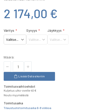
2 174,00 €
Väritys
Syvyys
Jäykkyys
Määrä:
Lisää Ostoskoriin
Toimitusvaihtoehdot
Kuljetus ulko-ovelle 40 €
Nouto myymälästä
Toimitusaika
Tilaustuote toimitusaika 6-8 viikkoa