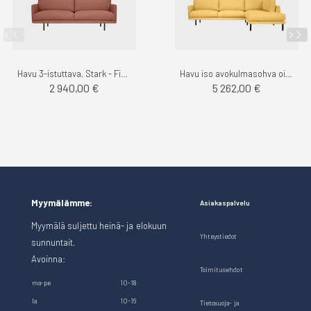
Havu 3-istuttava, Stark - Finsoffat
Havu iso avokulmasohva oikea, stark - Finsoffat
2 940,00 €
5 262,00 €
Myymälämme:
Asiakaspalvelu
Myymälä suljettu heinä- ja elokuun
Yhteystiedot
sunnuntait.
Avoinna:
Toimitusehdot
ma-pe
10-18
la
10-16
Tietosuoja- ja