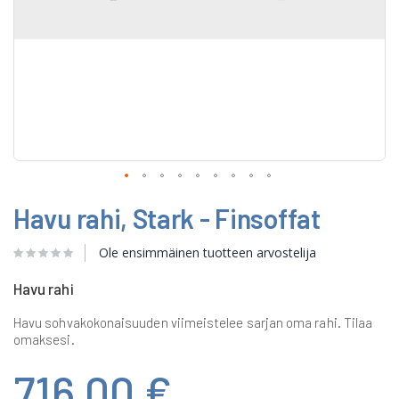
Skip
Havu rahi, Stark - Finsoffat
to
the
beginning
Ole ensimmäinen tuotteen arvostelija
of
the
Havu rahi
images
gallery
Havu sohvakokonaisuuden viimeistelee sarjan oma rahi. Tilaa
omaksesi.
716,00 €