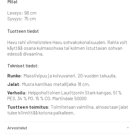
Mitat
Leveys: 96 cm
Syvyys: 75 cm
Tuotteen tiedot
Havu rahi viimeistelee Havu sohvakokonaisuuden. Rahia voit
käyttää osana kulmasohvaa tai kolmen istuttavan sohvan
edessä divaanina.
Tekniset tiedot:
Runko
: Massiivipuu ja koivuvaneri. 20-vuoden takuulla.
Jalat
: Musta kantikas metallijalka 18 cm.
Verhoilu
: Helppohoitoinen Lauritzonin Stark kangas. 51 %
PES, 34 % PO, 15 % CO. Martindale 50000
Tuotteen toimitus
: Toimitetaan valmiina, ainoastaan jalat
tulee kiinnittää kotona paikalleen.
Arvostelut