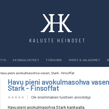
KALUSTE HEINOSET
YTYS
KESÄKALUSTEET
TYÖHUONE
MATOT & VALAISIMET
B
Havu pieni avokulmasohva vasen, Stark - Finsoffat
Havu pieni avokulmasohva vasen
Stark - Finsoffat
Ole ensimmäinen tuotteen arvostelija
Havu pieni avokulmasohva Stark kankaalla.