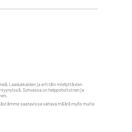
eä. Laadukkaiden ja erittäin miellyttävien
intyynyissä. Sohvassa on helppohoitoinen ja
nen.
älästämme saatavissa valtava määrä myös muita