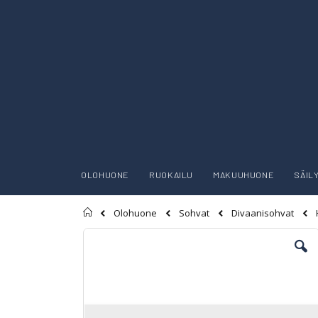
OLOHUONE
RUOKAILU
MAKUUHUONE
SÄIL
Etusivu
Olohuone
Sohvat
Divaanisohvat
Skip
to
the
end
of
the
images