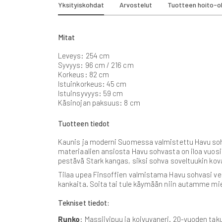
beginning
Yksityiskohdat
Arvostelut
Tuotteen hoito-o
of
the
images
Mitat
gallery
Leveys: 254 cm
Syvyys: 96 cm / 216 cm
Korkeus: 82 cm
Istuinkorkeus: 45 cm
Istuinsyvyys: 59 cm
Käsinojan paksuus: 8 cm
Tuotteen tiedot
Kaunis ja moderni Suomessa valmistettu Havu sohva
materiaalien ansiosta Havu sohvasta on iloa vuosi
pestävä Stark kangas, siksi sohva soveltuukin kov
Tilaa upea Finsoffien valmistama Havu sohvasi 
kankaita. Soita tai tule käymään niin autamme mi
Tekniset tiedot:
Runko
: Massiivipuu ja koivuvaneri. 20-vuoden taku