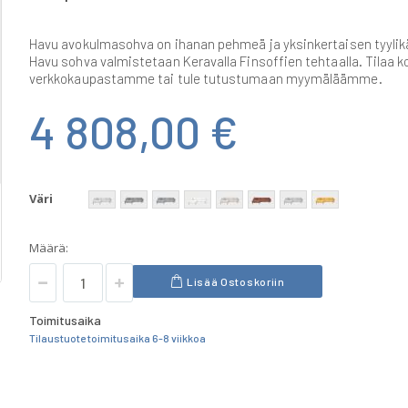
Havu avokulmasohva on ihanan pehmeä ja yksinkertaisen tyylik
Havu sohva valmistetaan Keravalla Finsoffien tehtaalla. Tilaa ko
verkkokaupastamme tai tule tutustumaan myymäläämme.
4 808,00 €
Väri
Määrä:
Lisää Ostoskoriin
Toimitusaika
Tilaustuote toimitusaika 6-8 viikkoa