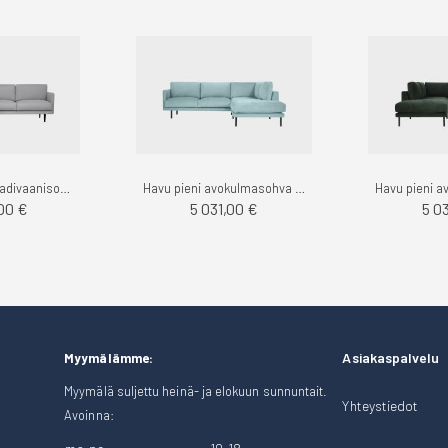
Havu pieni kulmadivaanisohva vasen, Stark - Finsoffat
Havu pieni avokulmasohva oikea, velvety - Finsoffat
00 €
5 031,00 €
5 0
Asiakaspalvelu
Myymälämme:
Myymälä suljettu heinä- ja elokuun sunnuntait.
Yhteystiedot
Avoinna: