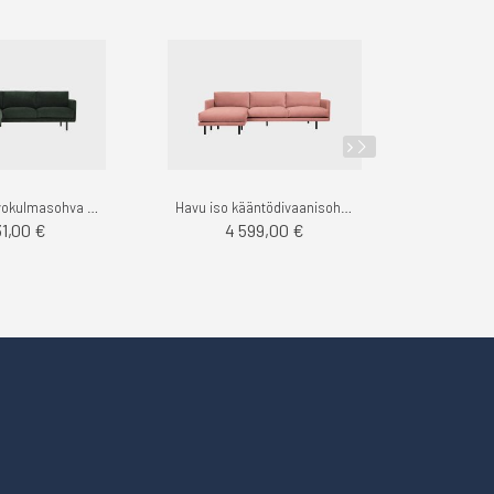
Havu pieni avokulmasohva vasen, velvety - Finsoffat
Havu iso kääntödivaanisohva, Velvety - Finsoffat
31,00 €
4 599,00 €
4