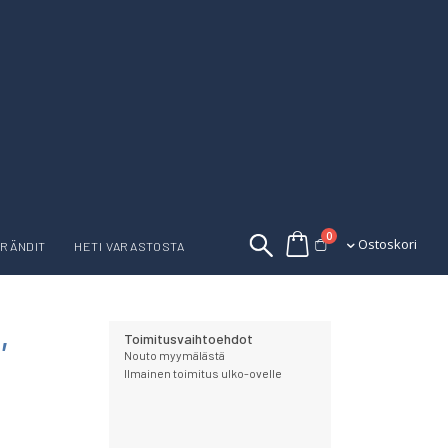
tuotetta
0
Ostoskori
Ostoskori
RÄNDIT
HETI VARASTOSTA
,
Toimitusvaihtoehdot
Nouto myymälästä
Ilmainen toimitus ulko-ovelle