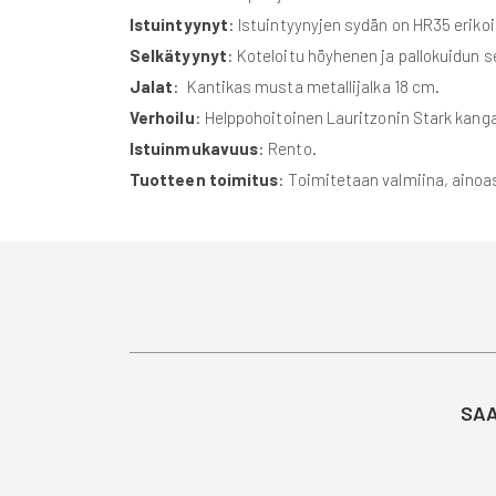
Istuintyynyt
: Istuintyynyjen sydän on HR35 erikoi
Selkätyynyt
: Koteloitu höyhenen ja pallokuidun s
Jalat
: Kantikas musta metallijalka 18 cm.
Verhoilu
: Helppohoitoinen Lauritzonin Stark kanga
Istuinmukavuus
: Rento.
Tuotteen toimitus
: Toimitetaan valmiina, ainoas
SAA