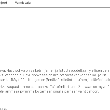
hjeet
Valmistaja
. Havu sohva on selkeälinjainen ja istuttavuudeltaan ylellisen pehm
ksi eteenpäin. Havu sohvassa on irroitettavat kankaat selkä- ja istu
aan kotikäyttöön. Kangas on jämäkkä, sileäntuntuinen ja eläväpintai
verkkokaupastamme suoraan kotiisi toimitettuna. Sohvaan on myym
elellämme ja pyrimme löytämään sinulle parhaan vaihtoehdon.
ulla.