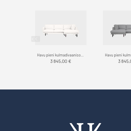
Havu pieni kulmadivaanisohva oikea, Stark - Finsoffat
3 845,00 €
3 845,