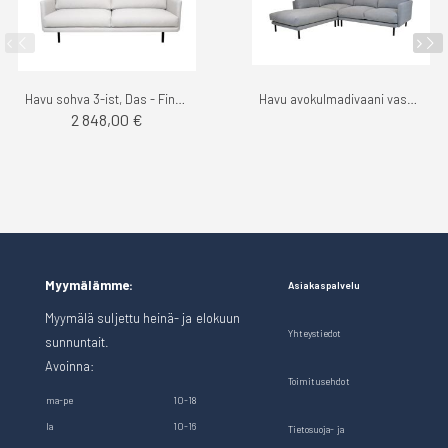
Havu sohva 3-ist, Das - Finsoffat
Havu avokulmadivaani vasen, Kiss - Finsoffat
2 848,00 €
Myymälämme:
Asiakaspalvelu
Myymälä suljettu heinä- ja elokuun
Yhteystiedot
sunnuntait.
Avoinna:
Toimitusehdot
ma-pe
10-18
la
10-16
Tietosuoja- ja