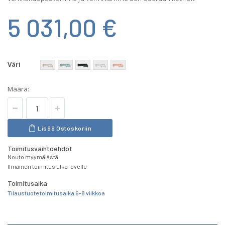
5 031,00 €
Väri
Määrä:
Lisää Ostoskoriin
Toimitusvaihtoehdot
Nouto myymälästä
Ilmainen toimitus ulko-ovelle
Toimitusaika
Tilaustuote toimitusaika 6-8 viikkoa