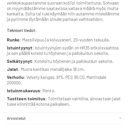
verkkokaupastamme suoraan kotiisi toimitettuna. Sohvaan
on myymälästämme saatavissa valtava määrä myös muita
kankaita. Soita tai tule käymään niin autamme mielellämme
ja pyrimme löytämään sinulle parhaan vaihtoehdon.
Tekniset tiedot:
Runko
: Massiivipuu ja koivuvaneri. 20-vuoden takuulla.
Istuintyynyt
: Istuintyynyjen sydän on HR35 erikoisvaahtoa
ja sen päällä koteloitu höyhenen ja pallokuidun sekoite.
Selkätyynyt
: Koteloitu höyhenen ja pallokuidun sekoite.
Jalat
: Musta kantikas metallijalka 18 cm.
Verhoilu
: Velvety kangas. 91%, PES 95 CO. Martindale
200000.
Istuinmukavuus
: Rento.
Tuotteen toimitus
: Toimitetaan valmiina, ainoastaan jalat
tulee kiinnittää kotona paikalleen.
Arvostelut