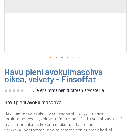
Skip
Havu pieni avokulmasohva
to
the
oikea, velvety - Finsoffat
beginning
of
Ole ensimmäinen tuotteen arvostelija
the
images
gallery
Havu pieni avokulmasohva.
Havu pienessä avokulmasohvassa yhdistyy mukava
istuinpehmeys ja yksinkertainen muotoilu. Havu sohvasta voit
tilata monenlaisia kokonaisuuksia. Tilaa omasi
verkkokaupastamme ja toimitamme sen suoraan kotiisi.