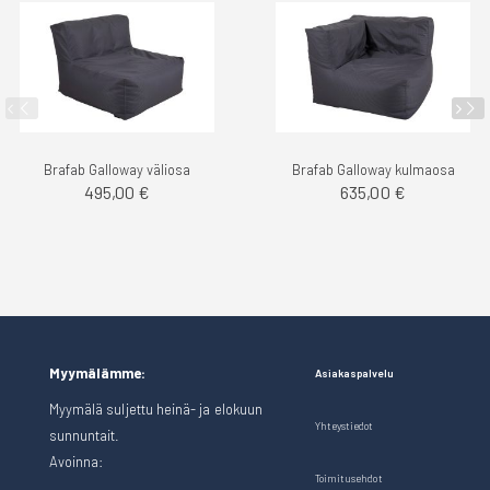
Brafab Galloway väliosa
Brafab Galloway kulmaosa
495,00 €
635,00 €
Myymälämme:
Asiakaspalvelu
Myymälä suljettu heinä- ja elokuun
Yhteystiedot
sunnuntait.
Avoinna:
Toimitusehdot