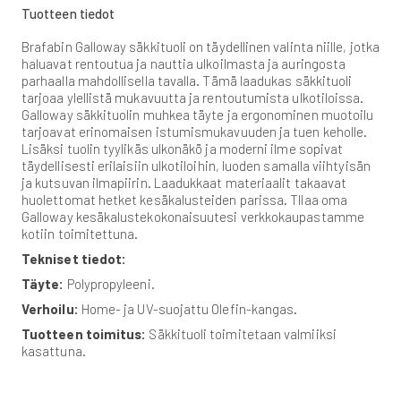
Tuotteen tiedot
Brafabin Galloway säkkituoli on täydellinen valinta niille, jotka
haluavat rentoutua ja nauttia ulkoilmasta ja auringosta
parhaalla mahdollisella tavalla. Tämä laadukas säkkituoli
tarjoaa ylellistä mukavuutta ja rentoutumista ulkotiloissa.
Galloway säkkituolin muhkea täyte ja ergonominen muotoilu
tarjoavat erinomaisen istumismukavuuden ja tuen keholle.
Lisäksi tuolin tyylikäs ulkonäkö ja moderni ilme sopivat
täydellisesti erilaisiin ulkotiloihin, luoden samalla viihtyisän
ja kutsuvan ilmapiirin. Laadukkaat materiaalit takaavat
huolettomat hetket kesäkalusteiden parissa. TIlaa oma
Galloway kesäkalustekokonaisuutesi verkkokaupastamme
kotiin toimitettuna.
Tekniset tiedot:
Täyte:
Polypropyleeni.
Verhoilu:
Home- ja UV-suojattu Olefin-kangas.
Tuotteen toimitus:
Säkkituoli toimitetaan valmiiksi
kasattuna.