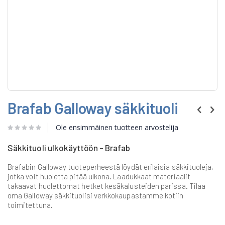
Skip
Brafab Galloway säkkituoli
to
the
beginning
Ole ensimmäinen tuotteen arvostelija
of
the
Säkkituoli ulkokäyttöön - Brafab
images
gallery
Brafabin Galloway tuoteperheestä löydät erilaisia säkkituoleja,
jotka voit huoletta pitää ulkona. Laadukkaat materiaalit
takaavat huolettomat hetket kesäkalusteiden parissa. Tilaa
oma Galloway säkkituolisi verkkokaupastamme kotiin
toimitettuna.