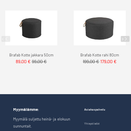
Brafab Kotte jakkara 50cm
Brafab Kotte rahi 80cm
Tarjoushinta
89,00 €
99,00 €
199,00 €
179,00 €
Myymälämme:
Asiakaspalvelu
Myymälä suljettu heinä- ja elokuun
Yhteystiedot
sunnuntait.