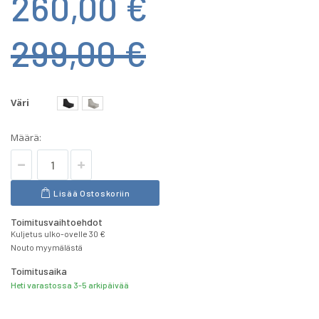
260,00 €
299,00 €
Väri
Määrä:
Lisää Ostoskoriin
Toimitusvaihtoehdot
Kuljetus ulko-ovelle 30 €
Nouto myymälästä
Toimitusaika
Heti varastossa 3-5 arkipäivää