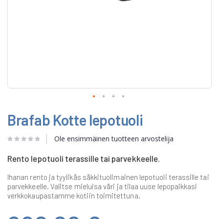
Skip
Brafab Kotte lepotuoli
to
the
beginning
Ole ensimmäinen tuotteen arvostelija
of
the
Rento lepotuoli terassille tai parvekkeelle.
images
gallery
Ihanan rento ja tyylikäs säkkituolimainen lepotuoli terassille tai
parvekkeelle. Valitse mieluisa väri ja tilaa uuse lepopaikkasi
verkkokaupastamme kotiin toimitettuna.