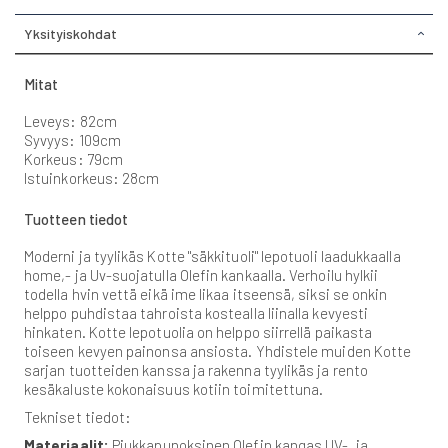
Yksityiskohdat
Mitat
Leveys: 82cm
Syvyys: 109cm
Korkeus: 79cm
Istuinkorkeus: 28cm
Tuotteen tiedot
Moderni ja tyylikäs Kotte "säkkituoli" lepotuoli laadukkaalla
home,- ja Uv-suojatulla Olefin kankaalla. Verhoilu hylkii
todella hvin vettä eikä ime likaa itseensä, siksi se onkin
helppo puhdistaa tahroista kostealla liinalla kevyesti
hinkaten. Kotte lepotuolia on helppo siirrellä paikasta
toiseen kevyen painonsa ansiosta. Yhdistele muiden Kotte
sarjan tuotteiden kanssa ja rakenna tyylikäs ja rento
kesäkaluste kokonaisuus kotiin toimitettuna.
Tekniset tiedot:
Materiaalit:
Piukkapunoksinen Olefin kangas UV-, ja