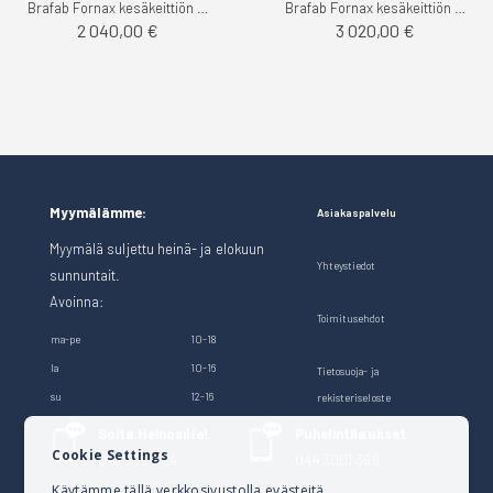
Brafab Fornax kesäkeittiön kulmapala
Brafab Fornax kesäkeittiön grillitaso
2 040,00 €
3 020,00 €
Myymälämme:
Asiakaspalvelu
Myymälä suljettu heinä- ja elokuun
Yhteystiedot
sunnuntait.
Avoinna:
Toimitusehdot
ma-pe
10-18
la
10-16
Tietosuoja- ja
su
12-16
rekisteriseloste
Soita Heinosille!
Puhelintilaukset
Cookie Settings
040 528 1124
044 3001 399
Käytämme tällä verkkosivustolla evästeitä