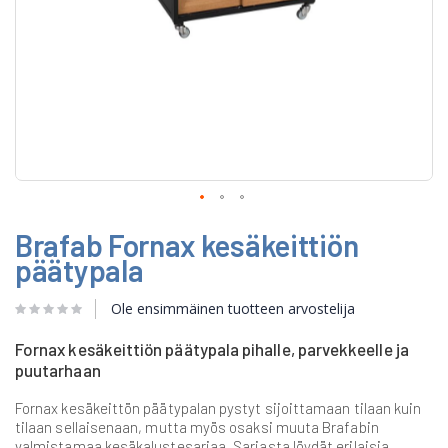
Skip
Brafab Fornax kesäkeittiön
to
the
päätypala
beginning
of
Ole ensimmäinen tuotteen arvostelija
the
images
gallery
Fornax kesäkeittiön päätypala pihalle, parvekkeelle ja
puutarhaan
Fornax kesäkeittön päätypalan pystyt sijoittamaan tilaan kuin
tilaan sellaisenaan, mutta myös osaksi muuta Brafabin
valmistamaa kesäkalustesarjaa. Sarjasta löydät erilaisia