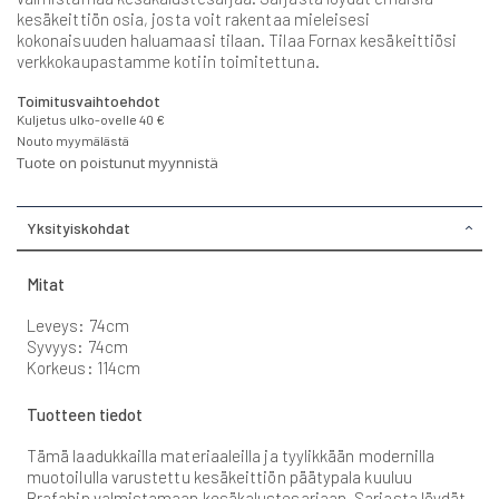
kesäkeittiön osia, josta voit rakentaa mieleisesi
kokonaisuuden haluamaasi tilaan. Tilaa Fornax kesäkeittiösi
verkkokaupastamme kotiin toimitettuna.
Toimitusvaihtoehdot
Kuljetus ulko-ovelle 40 €
Nouto myymälästä
Tuote on poistunut myynnistä
Yksityiskohdat
Mitat
Leveys: 74cm
Syvyys: 74cm
Korkeus: 114cm
Tuotteen tiedot
Tämä laadukkailla materiaaleilla ja tyylikkään modernilla
muotoilulla varustettu kesäkeittiön päätypala kuuluu
Brafabin valmistamaan kesäkalustesarjaan. Sarjasta löydät