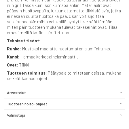
niin grillitasoa kuin ison kulmapalankin. Materiaalit ovat
pääosin huoltovapaita, lukuun ottamatta tiikkisiä ovia, jotka
ei nekään suurta huoltoa kaipaa. Osan voit sijoittaa
sellaisenaankin mihin vain, sillä pystyt itse päättämään
miten päin tuotteen mukana tulevat takaseinät ovat. Tilaa
omasi meiltä kotiin toimitettuna.
Tekniset tiedot:
Runko:
Mustaksi maalattu ruostumaton alumiinirunko.
Kansi:
Harmaa korkepainelaminaatti.
Ovet:
Tiikki.
Tuotteen toimitus:
Päätypala toimitetaan osissa, mukana
selkeät kasausohjeet.
Arvostelut
Tuotteen hoito-ohjeet
Valmistaja