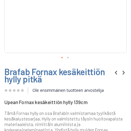
Skip
Brafab Fornax kesäkeittiön
to
the
hylly pitkä
beginning
of
Ole ensimmäinen tuotteen arvostelija
the
images
gallery
Upean Fornax kesäkeittiön hylly 139cm
Tämä Fornax hylly on osa Brafabin valmistamaa tyylikästä
kesäkalustesarjaa. Hylly on valmistettu täysin huoltovapaista
materiaaleista, nimittäin alumiinista ja
korkeapainelaminaatista. Yhdistä hylly muiden Fornax