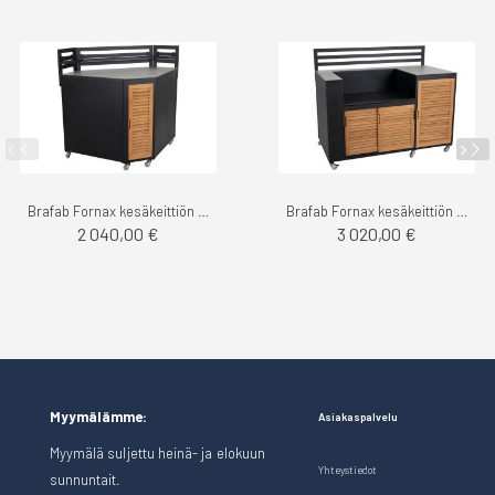
Brafab Fornax kesäkeittiön kulmapala
Brafab Fornax kesäkeittiön grillitaso
2 040,00 €
3 020,00 €
Myymälämme:
Asiakaspalvelu
Myymälä suljettu heinä- ja elokuun
Yhteystiedot
sunnuntait.