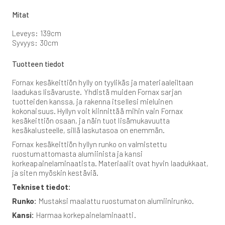
Mitat
Leveys: 139cm
Syvyys: 30cm
Tuotteen tiedot
Fornax kesäkeittiön hylly on tyylikäs ja materiaaleiltaan
laadukas lisävaruste. Yhdistä muiden Fornax sarjan
tuotteiden kanssa, ja rakenna itsellesi mieluinen
kokonaisuus. Hyllyn voit kiinnittää mihin vain Fornax
kesäkeittiön osaan, ja näin tuot lisämukavuutta
kesäkalusteelle, sillä laskutasoa on enemmän.
Fornax kesäkeittiön hyllyn runko on valmistettu
ruostumattomasta alumiinista ja kansi
korkeapainelaminaatista. Materiaalit ovat hyvin laadukkaat,
ja siten myöskin kestäviä.
Tekniset tiedot:
Runko:
Mustaksi maalattu ruostumaton alumiinirunko.
Kansi:
Harmaa korkepainelaminaatti.