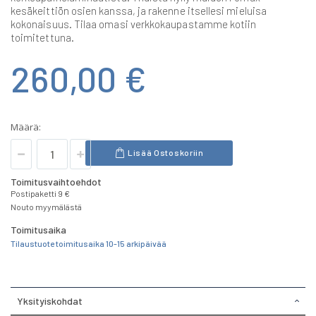
kesäkeittiön osien kanssa, ja rakenne itsellesi mieluisa
kokonaisuus. Tilaa omasi verkkokaupastamme kotiin
toimitettuna.
260,00 €
Määrä:
Lisää Ostoskoriin
Toimitusvaihtoehdot
Postipaketti 9 €
Nouto myymälästä
Toimitusaika
Tilaustuote toimitusaika 10-15 arkipäivää
Yksityiskohdat