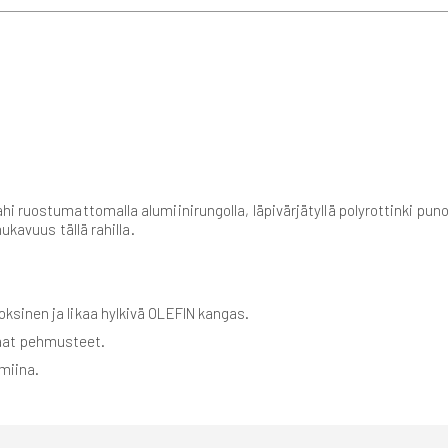
i ruostumattomalla alumiinirungolla, läpivärjätyllä polyrottinki puno
ukavuus tällä rahilla.
sinen ja likaa hylkivä OLEFIN kangas.
aat pehmusteet.
miina.