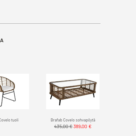
TA
ovelo tuoli
Brafab Covelo sohvapöytä
Tarjoushinta
435,00 €
389,00 €