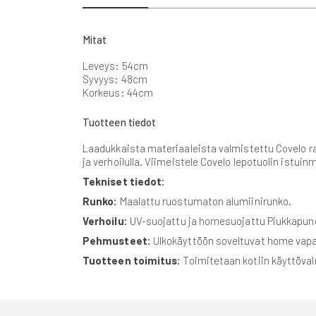
beginning
of
the
Mitat
images
gallery
Leveys: 54cm
Syvyys: 48cm
Korkeus: 44cm
Tuotteen tiedot
Laadukkaista materiaaleista valmistettu Covelo rah
ja verhoilulla. Viimeistele Covelo lepotuolin istuinm
Tekniset tiedot:
Runko:
Maalattu ruostumaton alumiinirunko.
Verhoilu:
UV-suojattu ja homesuojattu Piukkapunok
Pehmusteet:
Ulkokäyttöön soveltuvat home vap
Tuotteen toimitus:
Toimitetaan kotiin käyttöval