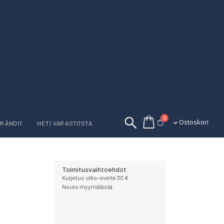
tuotetta
0
Ostoskori
Ostoskori
RÄNDIT
HETI VARASTOSTA
Toimitusvaihtoehdot
Kuljetus ulko-ovelle 30 €
Nouto myymälästä