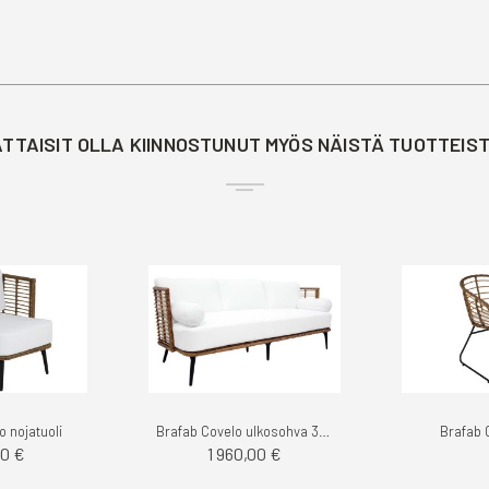
TTAISIT OLLA KIINNOSTUNUT MYÖS NÄISTÄ TUOTTEIS
o nojatuoli
Brafab Covelo ulkosohva 3-ist
Brafab C
0 €
1 960,00 €