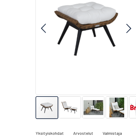
gallery
Skip
to
the
Yksityiskohdat
Arvostelut
Valmistaja