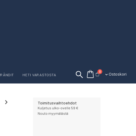
tuotetta
0
Ostoskori
Ostoskori
RÄNDIT
HETI VARASTOSTA
Toimitusvaihtoehdot
Kuljetus ulko-ovelle 59 €
Nouto myymälästä