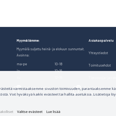
Asiakaspalvelu
Myymälämme:
Myymälä suljettu heinä- ja elokuun sunnuntait.
Yhteystiedot
Avoinna:
ma-pe
10-18
Toimitusehdot
la
10-16
su
12-16
Tietosuoja- ja rek
Soita Heinosille!
Puhelintilaukset
 evästeitä varmistaaksemme sivuston toimivuuden, parantaaksemme k
tä. Voit hyväksyä kaikki evästeet tai hallita asetuksia. Lisätietoja löy
040 528 1124
044 3001 399
akolliset
Valitse evästeet
Lue lisää