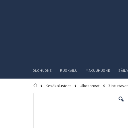
OLOHUONE
RUOKAILU
MAKUUHUONE
SÄIL
Etusivu
Kesäkalusteet
Ulkosohvat
3-Istuttava
Skip
to
the
end
of
the
images