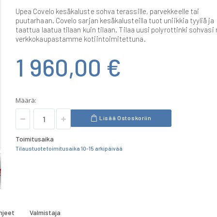
Upea Covelo kesäkaluste sohva terassille, parvekkeelle tai
puutarhaan. Covelo sarjan kesäkalusteilla tuot uniikkia tyyliä ja
taattua laatua tilaan kuin tilaan. Tilaa uusi polyrottinki sohvasi 
verkkokaupastamme kotiintoimitettuna.
1 960,00 €
Määrä:
Lisää Ostoskoriin
Toimitusaika
Tilaustuote toimitusaika 10-15 arkipäivää
hjeet
Valmistaja