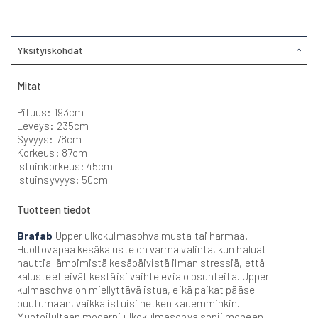
Yksityiskohdat
Mitat
Pituus: 193cm
Leveys: 235cm
Syvyys: 78cm
Korkeus: 87cm
Istuinkorkeus: 45cm
Istuinsyvyys: 50cm
Tuotteen tiedot
Brafab
Upper ulkokulmasohva musta tai harmaa.
Huoltovapaa kesäkaluste on varma valinta, kun haluat
nauttia lämpimistä kesäpäivistä ilman stressiä, että
kalusteet eivät kestäisi vaihtelevia olosuhteita. Upper
kulmasohva on miellyttävä istua, eikä paikat pääse
puutumaan, vaikka istuisi hetken kauemminkin.
Muotoilultaan moderni ulkokulmasohva sopii moneen