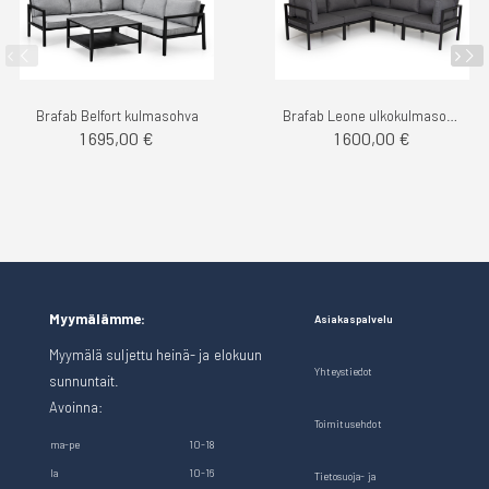
Brafab Belfort kulmasohva
Brafab Leone ulkokulmasohva
1 695,00 €
1 600,00 €
Myymälämme:
Asiakaspalvelu
Myymälä suljettu heinä- ja elokuun
Yhteystiedot
sunnuntait.
Avoinna:
Toimitusehdot
ma-pe
10-18
la
10-16
Tietosuoja- ja