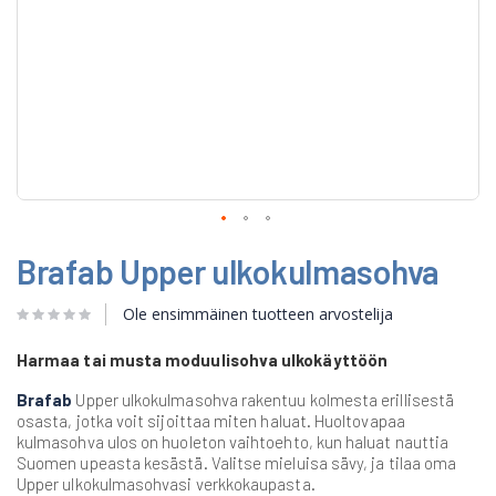
Skip
Brafab Upper ulkokulmasohva
to
the
beginning
Ole ensimmäinen tuotteen arvostelija
of
the
Harmaa tai musta moduulisohva ulkokäyttöön
images
gallery
Brafab
Upper ulkokulmasohva rakentuu kolmesta erillisestä
osasta, jotka voit sijoittaa miten haluat. Huoltovapaa
kulmasohva ulos on huoleton vaihtoehto, kun haluat nauttia
Suomen upeasta kesästä. Valitse mieluisa sävy, ja tilaa oma
Upper ulkokulmasohvasi verkkokaupasta.