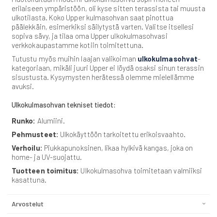
erilaiseen ympäristöön, oli kyse sitten terassista tai muusta
ulkotilasta. Koko Upper kulmasohvan saat pinottua
päälekkäin, esimerkiksi säilytystä varten. Valitse itsellesi
sopiva sävy, ja tilaa oma Upper ulkokulmasohvasi
verkkokaupastamme kotiin toimitettuna.
Tutustu myös muihin laajan valikoiman
ulkokulmasohvat
-
kategoriaan, mikäli juuri Upper ei löydä osaksi sinun terassin
sisustusta. Kysymysten herätessä olemme mielellämme
avuksi.
Ulkokulmasohvan tekniset tiedot:
Runko:
Alumiini.
Pehmusteet:
Ulkokäyttöön tarkoitettu erikoisvaahto.
Verhoilu:
Piukkapunoksinen, likaa hylkivä kangas, joka on
home- ja UV-suojattu.
Tuotteen toimitus:
Ulkokulmasohva toimitetaan valmiiksi
kasattuna.
Arvostelut