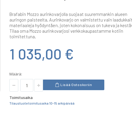
Brafabin Mozzo aurinkovarjolla suojaat suuremmankin alueen
auringon paisteelta. Aurinkovarjo on valmistettu vain laadukkai
materiaaleja hyödyntäen, joten kokonaisuus on tukeva ja kestä
Tilaa oma Mozzo aurinkovarjosi verkkokaupastamme kotiin
toimitettuna.
1 035,00 €
Määrä:
Lisää Ostoskoriin
Toimitusaika
Tilaustuote toimitusaika 10-15 arkipäivää