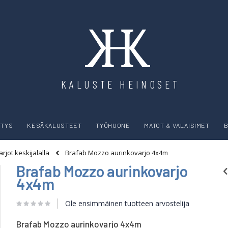
KALUSTE HEINOSET
YTYS
KESÄKALUSTEET
TYÖHUONE
MATOT & VALAISIMET
B
Brafab Mozzo aurinkovarjo 4x4m
rjot keskijalalla
Brafab Mozzo aurinkovarjo
4x4m
Ole ensimmäinen tuotteen arvostelija
Brafab Mozzo aurinkovarjo 4x4m