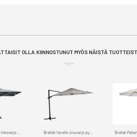
TTAISIT OLLA KIINNOSTUNUT MYÖS NÄISTÄ TUOTTEIS
Brafab Paris aurinkovarjo 4x4m
Brafab Varallo sivuvarjo pyöreä ø3,75m