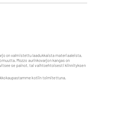
rjo on valmistettu laadukkaista materiaaleista,
tomuutta. Mozzo aurinkovarjon kangas on
itsee se painot, tai vaihtoehtoisesti kiinnityksen
erkkokaupastamme kotiin toimitettuna.