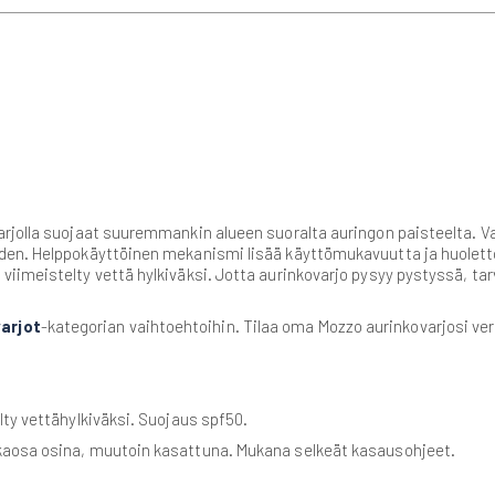
rjolla suojaat suuremmankin alueen suoralta auringon paisteelta. Va
yden. Helppokäyttöinen mekanismi lisää käyttömukavuutta ja huolet
imeistelty vettä hylkiväksi. Jotta aurinkovarjo pysyy pystyssä, tarv
arjot
-kategorian vaihtoehtoihin. Tilaa oma Mozzo aurinkovarjosi v
lty vettähylkiväksi. Suojaus spf50.
lkaosa osina, muutoin kasattuna. Mukana selkeät kasausohjeet.