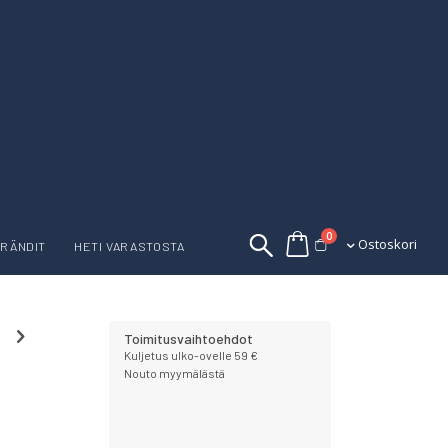
tuotetta
0
Ostoskori
Ostoskori
RÄNDIT
HETI VARASTOSTA
Toimitusvaihtoehdot
Kuljetus ulko-ovelle 59 €
Nouto myymälästä