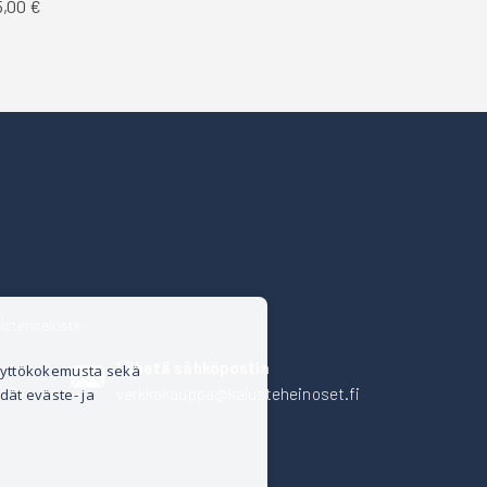
5,00 €
isteriseloste
Lähetä sähköpostia
äyttökokemusta sekä
verkkokauppa@kalusteheinoset.fi
dät eväste- ja