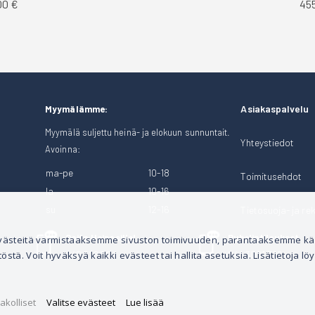
00 €
45
Asiakaspalvelu
Myymälämme:
Myymälä suljettu heinä- ja elokuun sunnuntait.
Yhteystiedot
Avoinna:
ma-pe
10-18
Toimitusehdot
la
10-16
su
12-16
Tietosuoja- ja rek
Soita Heinosille!
Puhelintilaukset
 evästeitä varmistaaksemme sivuston toimivuuden, parantaaksemme k
tä. Voit hyväksyä kaikki evästeet tai hallita asetuksia. Lisätietoja löy
040 528 1124
044 3001 399
akolliset
Valitse evästeet
Lue lisää