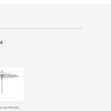
TA
Brafab Paliano aurinkovarjo 3,5m