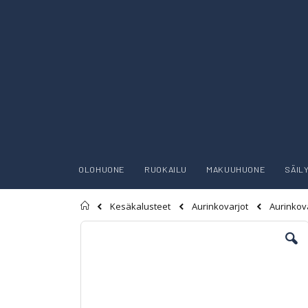
OLOHUONE
RUOKAILU
MAKUUHUONE
SÄIL
Etusivu
Kesäkalusteet
Aurinkovarjot
Aurinkova
Skip
to
the
end
of
the
images