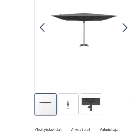
gallery
Skip
to
the
Yksityiskohdat
Arvostelut
Valmistaja