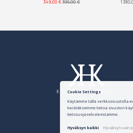
1 380,
349,00 €
399,00 €
KALUSTE HEINOSET
Cookie Settings
Käytämme tällä verkkosivustolla
kerätäksemme tietoa sivuston käytös
tietosuojaselosteestamme.
Hyväksyn kaikki
Hyväksyn vain p