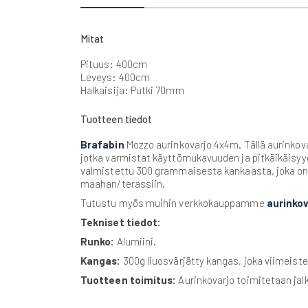
beginning
of
the
Mitat
images
gallery
Pituus: 400cm
Leveys: 400cm
Halkaisija: Putki 70mm
Tuotteen tiedot
Brafabin
Mozzo aurinkovarjo 4x4m. Tällä aurinkova
jotka varmistat käyttömukavuuden ja pitkäikäisy
valmistettu 300 grammaisesta kankaasta, joka on vi
maahan/terassiin.
Tutustu myös muihin verkkokauppamme
aurinkov
Tekniset tiedot:
Runko:
Alumiini.
Kangas:
300g liuosvärjätty kangas, joka viimeiste
Tuotteen toimitus:
Aurinkovarjo toimitetaan ja