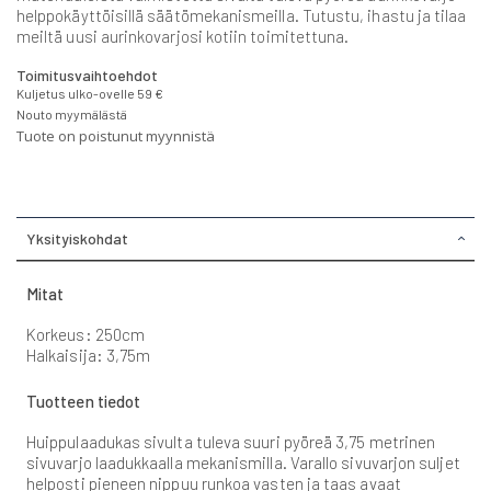
helppokäyttöisillä säätömekanismeilla. Tutustu, ihastu ja tilaa
meiltä uusi aurinkovarjosi kotiin toimitettuna.
Toimitusvaihtoehdot
Kuljetus ulko-ovelle 59 €
Nouto myymälästä
Tuote on poistunut myynnistä
Yksityiskohdat
Mitat
Korkeus: 250cm
Halkaisija: 3,75m
Tuotteen tiedot
Huippulaadukas sivulta tuleva suuri pyöreä 3,75 metrinen
sivuvarjo laadukkaalla mekanismilla. Varallo sivuvarjon suljet
helposti pieneen nippuu runkoa vasten ja taas avaat