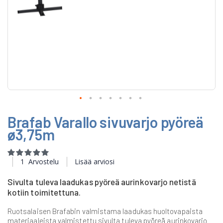
Skip
Brafab Varallo sivuvarjo pyöreä
to
the
ø3,75m
beginning
of
Rating:
the
100
100
% of
1
Arvostelu
Lisää arviosi
images
gallery
Sivulta tuleva laadukas pyöreä aurinkovarjo netistä
kotiin toimitettuna.
Ruotsalaisen Brafabin valmistama laadukas huoltovapaista
materiaaleista valmistettu sivulta tuleva pyöreä aurinkovarjo