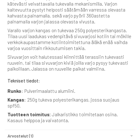
kätevästi veivattavalla tukevalla mekanismilla. Varjon
kaltevuutta pystyt helposti säätämään varressa olevasta
kahvasta painamalla, sekä varjo pyörii 360astetta
painamalla varjon jalassa olevasta vivusta.
Varallo varjon kangas on tukevaa 250g polyesterikangasta.
Tilaa uusi laadukas vedenpitävä sivuvarjosi kotiin tai mökille
verkkokaupastamme kotiintoimitettuna äläkä enää vaihda
varjoa vuosittain rikkoutumisen takia.
Sivuvarjon voit halutessasi kiinnittää terassiin tukevasti
ruuvein, tai tilaa sivuvarjon kiviä joilla varjo pysyy tukevasti
paikoillaan. Jalassa on ruuveille paikat valmiina.
Tekniset tiedot:
Runko
: Pulverimaalattu alumiini.
Kangas
: 250g tukeva polyesterikangas, jossa suojaus
spf50.
Tuotteen toimitus:
Jalkaristikko toimitetaan osina.
Kasaus helppoa ja vaivatonta.
Arvostelut
1