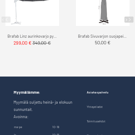
Brafab Linz aurinkovarjo pyöreä - Sivuvarjo 3mø
Brafab Sivuvarjon suojapeite 3m
50,00 €
299,00 €
349,00 €
Myymälämme:
Asiakaspalvelu
Myymälä suljettu heinä- ja elokuun
Yhteystiedot
sunnuntait.
Avoinna:
Toimitusehdot
ma-pe
10-18
la
10-16