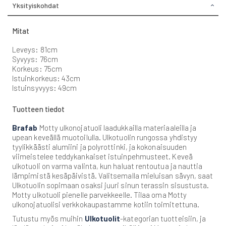
Yksityiskohdat
Mitat
Leveys: 81cm
Syvyys: 76cm
Korkeus: 75cm
Istuinkorkeus: 43cm
Istuinsyvyys: 49cm
Tuotteen tiedot
Brafab
Motty ulkonojatuoli laadukkailla materiaaleilla ja
upean keveällä muotoilulla. Ulkotuolin rungossa yhdistyy
tyylikkäästi alumiini ja polyrottinki, ja kokonaisuuden
viimeistelee teddykankaiset istuinpehmusteet. Keveä
ulkotuoli on varma valinta, kun haluat rentoutua ja nauttia
lämpimistä kesäpäivistä. Valitsemalla mieluisan sävyn, saat
Ulkotuolin sopimaan osaksi juuri sinun terassin sisustusta.
Motty ulkotuoli pienelle parvekkeelle. Tilaa oma Motty
ulkonojatuolisi verkkokaupastamme kotiin toimitettuna.
Tutustu myös muihin
Ulkotuolit
-kategorian tuotteisiin, ja