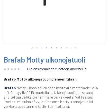
Skip
Brafab Motty ulkonojatuoli
to
the
beginning
Ole ensimmäinen tuotteen arvostelija
of
the
Brafab Motty ulkonojatuoli pieneen tilaan
images
gallery
Brafab
Motty ulkonojatuoli sään kestävillä materiaaleilla ja
erittäin tyylikkäällä muotoilulla. Ulkonojatuoli, jonka saat
sijoitettua vaikka pienemmälle parvekkeelle. Valitse siis
itsellesi mieluisa sävy, ja tilaa oma Motty ulkonojatuolisi
verkkokaupastamme kotiin toimitettuna.