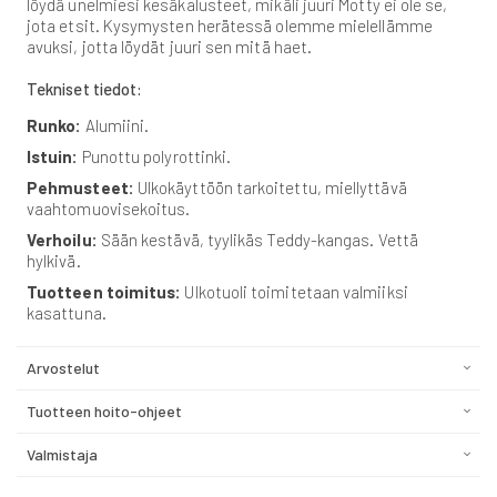
löydä unelmiesi kesäkalusteet, mikäli juuri Motty ei ole se,
jota etsit. Kysymysten herätessä olemme mielellämme
avuksi, jotta löydät juuri sen mitä haet.
Tekniset tiedot:
Runko:
Alumiini.
Istuin:
Punottu polyrottinki.
Pehmusteet:
Ulkokäyttöön tarkoitettu, miellyttävä
vaahtomuovisekoitus.
Verhoilu:
Sään kestävä, tyylikäs Teddy-kangas. Vettä
hylkivä.
Tuotteen toimitus:
Ulkotuoli toimitetaan valmiiksi
kasattuna.
Arvostelut
Tuotteen hoito-ohjeet
Valmistaja