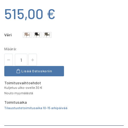
515,00 €
Väri
Määrä:
Lisää Ostoskoriin
Toimitusvaihtoehdot
Kuljetus ulko-ovelle 30 €
Nouto myymälästä
Toimitusaika
Tilaustuote toimitusaika 10-15 arkipäivää