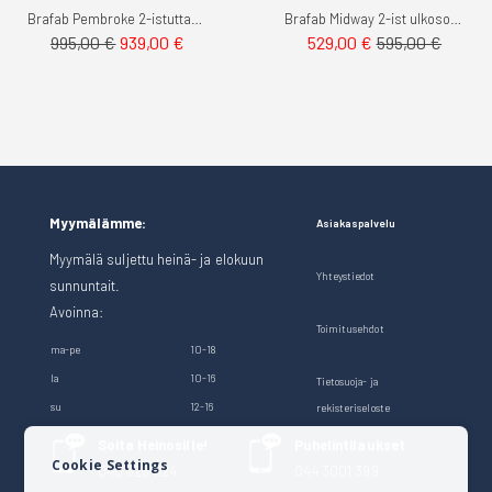
Brafab Pembroke 2-istuttava ulkosohva
Brafab Midway 2-ist ulkosohva
Tarjoushinta
995,00 €
939,00 €
529,00 €
595,00 €
Myymälämme:
Asiakaspalvelu
Myymälä suljettu heinä- ja elokuun
Yhteystiedot
sunnuntait.
Avoinna:
Toimitusehdot
ma-pe
10-18
la
10-16
Tietosuoja- ja
su
12-16
rekisteriseloste
Soita Heinosille!
Puhelintilaukset
Cookie Settings
040 528 1124
044 3001 399