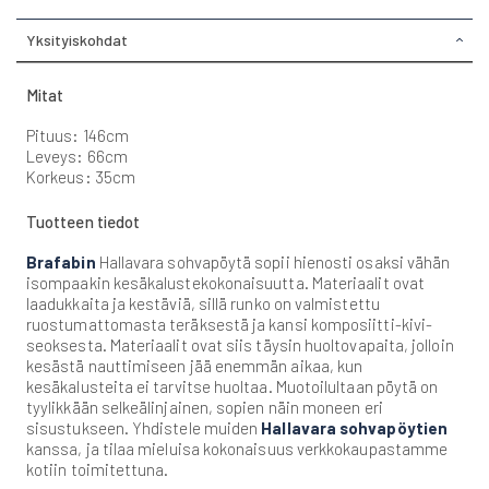
Yksityiskohdat
Mitat
Pituus: 146cm
Leveys: 66cm
Korkeus: 35cm
Tuotteen tiedot
Brafabin
Hallavara sohvapöytä sopii hienosti osaksi vähän
isompaakin kesäkalustekokonaisuutta. Materiaalit ovat
laadukkaita ja kestäviä, sillä runko on valmistettu
ruostumattomasta teräksestä ja kansi komposiitti-kivi-
seoksesta. Materiaalit ovat siis täysin huoltovapaita, jolloin
kesästä nauttimiseen jää enemmän aikaa, kun
kesäkalusteita ei tarvitse huoltaa. Muotoilultaan pöytä on
tyylikkään selkeälinjainen, sopien näin moneen eri
sisustukseen. Yhdistele muiden
Hallavara sohvapöytien
kanssa, ja tilaa mieluisa kokonaisuus verkkokaupastamme
kotiin toimitettuna.