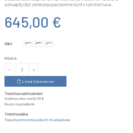
sohvapöytäsi verkkokaupastamme kotiin toimitettuna.
645,00 €
Väri
Määrä:
Lisää Ostoskoriin
Toimitusvaihtoehdot
Kuljetus ulko-ovelle 30 €
Nouto myymälästä
Toimitusaika
Tilaustuote toimitusaika 10-15 arkipäivää