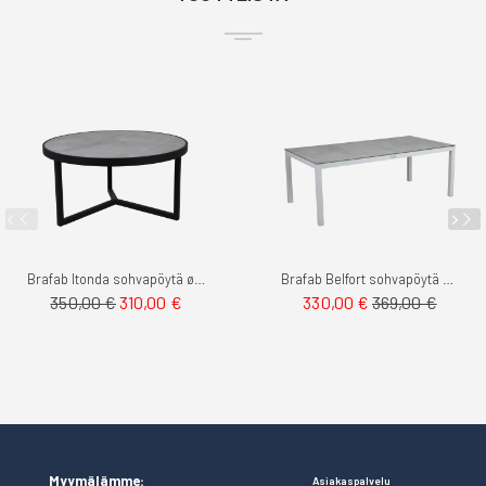
Brafab Itonda sohvapöytä ø100cm
Brafab Belfort sohvapöytä suorakaide
Tarjoushinta
350,00 €
310,00 €
330,00 €
369,00 €
Myymälämme:
Asiakaspalvelu