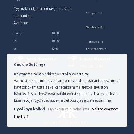
Myymälä suljettu heinä- ja elokuun
Yhteystiedot
sunnuntait.
Avoinna:
Toimitusehdot
ma-pe
10-18
la
10-16
Tietosuoja- ja
su
12-16
rekisteriseloste
Soita Heinosille!
Puhelintilaukset
Cookie Settings
040 528 1124
044 3001 399
Käytämme tällä verkkosivustolla evästeitä
varmistaaksemme sivuston toimivuuden, parantaaksemme
Lähetä sähköpostia
käyttökokemusta sekä kerätäksemme tietoa sivuston
verkkokauppa@kalusteheinoset.fi
käytöstä. Voit hyväksyä kaikki evästeet tai hallita asetuksia.
Lisätietoja löydät eväste- ja tietosuojaselosteestamme.
Hyväksyn kaikki
Hyväksyn vain pakolliset
Valitse evästeet
Lue lisää
KALUSTE HEINOSET