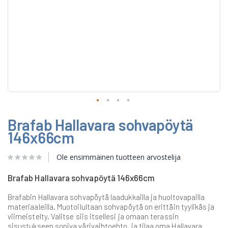
Skip
Brafab Hallavara sohvapöytä
to
the
146x66cm
beginning
of
Ole ensimmäinen tuotteen arvostelija
the
images
gallery
Brafab Hallavara sohvapöytä 146x66cm
Brafabin Hallavara sohvapöytä laadukkailla ja huoltovapailla
materiaaleilla. Muotoilultaan sohvapöytä on erittäin tyylikäs ja
viimeistelty. Valitse siis itsellesi ja omaan terassin
sisustukseen sopiva värivaihtoehto, ja tilaa oma Hallavara