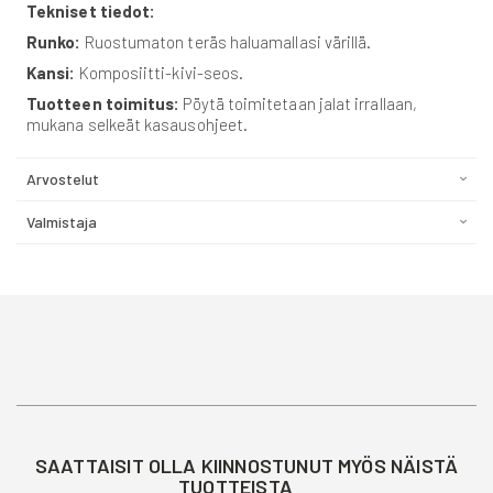
Tekniset tiedot:
Runko:
Ruostumaton teräs haluamallasi värillä.
Kansi:
Komposiitti-kivi-seos.
Tuotteen toimitus:
Pöytä toimitetaan jalat irrallaan,
mukana selkeät kasausohjeet.
Arvostelut
Valmistaja
SAATTAISIT OLLA KIINNOSTUNUT MYÖS NÄISTÄ
TUOTTEISTA