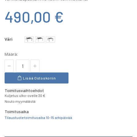
490,00 €
Väri
Määrä:
Lisää Ostoskoriin
Toimitusvaihtoehdot
Kuljetus ulko-ovelle 30 €
Nouto myymälästä
Toimitusaika
Tilaustuote toimitusaika 10-15 arkipäivää