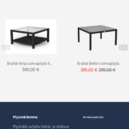
Brafab Ninja sohvapöytä 90x90cm polyrottinki
Brafab Belfort sohvapöytä
390,00 €
265,00 €
295,00 €
Myymälämme:
Asiakaspalvelu
Myymälä suljettu heinä- ja elokuun