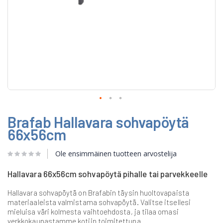
Skip
Brafab Hallavara sohvapöytä
to
the
66x56cm
beginning
of
Ole ensimmäinen tuotteen arvostelija
the
images
gallery
Hallavara 66x56cm sohvapöytä pihalle tai parvekkeelle
Hallavara sohvapöytä on Brafabin täysin huoltovapaista
materiaaleista valmistama sohvapöytä. Valitse itsellesi
mieluisa väri kolmesta vaihtoehdosta, ja tilaa omasi
verkkokaupastamme kotiin toimitettuna.