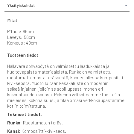
Yksityiskohdat
Mitat
Pituus: 66cm
Leveys: 56cm
Korkeus: 40cm
Tuotteen tiedot
Hallavara sohvapöytä on valmistettu laadukkaista ja
huoltovapaista materiaaleista. Runko on valmistettu
ruostumattomasta teräksestä, kannen ollessa komposiitti-
kivi-seosta. Muotoilultaan kesäkaluste on modernin
selkeälinjainen, jolloin se sopii upeasti monen eri
kokonaisuuden kanssa. Rakenna valikoimamme tuotteilla
mieleisesi kokonaisuus, ja tilaa omasi verkkokaupastamme
kotiin toimitettuna.
Tekniset tiedot:
Runko:
Ruostumaton teräs.
Kansi:
Komposiitti-kivi-seos.