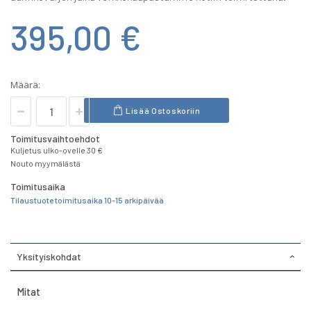
395,00 €
Määrä:
Lisää Ostoskoriin
Toimitusvaihtoehdot
Kuljetus ulko-ovelle 30 €
Nouto myymälästä
Toimitusaika
Tilaustuote toimitusaika 10-15 arkipäivää
Yksityiskohdat
Mitat