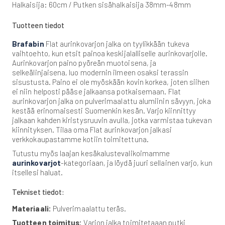
Halkaisija: 60cm / Putken sisähalkaisija 38mm-48mm
Tuotteen tiedot
Brafabin
Flat aurinkovarjon jalka on tyylikkään tukeva
vaihtoehto, kun etsit painoa keskijalalliselle aurinkovarjolle.
Aurinkovarjon paino pyöreän muotoisena, ja
selkeälinjaisena, luo modernin ilmeen osaksi terassin
sisustusta. Paino ei ole myöskään kovin korkea, joten siihen
ei niin helposti pääse jalkaansa potkaisemaan. Flat
aurinkovarjon jalka on pulverimaalattu alumiinin sävyyn, joka
kestää erinomaisesti Suomenkin kesän. Varjo kiinnittyy
jalkaan kahden kiristysruuvin avulla, jotka varmistaa tukevan
kiinnityksen. Tilaa oma Flat aurinkovarjon jalkasi
verkkokaupastamme kotiin toimitettuna.
Tutustu myös laajan kesäkalustevalikoimamme
aurinkovarjot
-kategoriaan, ja löydä juuri sellainen varjo, kun
itsellesi haluat.
Tekniset tiedot:
Materiaali:
Pulverimaalattu teräs.
Tuotteen toimitus:
Varjon jalka toimitetaaan putki