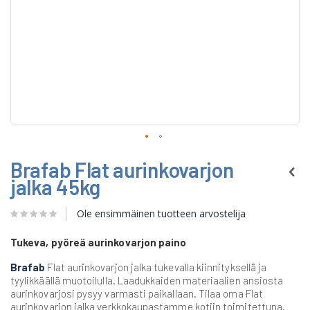
Skip
Brafab Flat aurinkovarjon
to
the
jalka 45kg
beginning
of
Ole ensimmäinen tuotteen arvostelija
the
images
gallery
Tukeva, pyöreä aurinkovarjon paino
Brafab
Flat aurinkovarjon jalka tukevalla kiinnityksellä ja
tyylikkäällä muotoilulla. Laadukkaiden materiaalien ansiosta
aurinkovarjosi pysyy varmasti paikallaan. Tilaa oma Flat
aurinkovarjon jalka verkkokaupastamme kotiin toimitettuna.