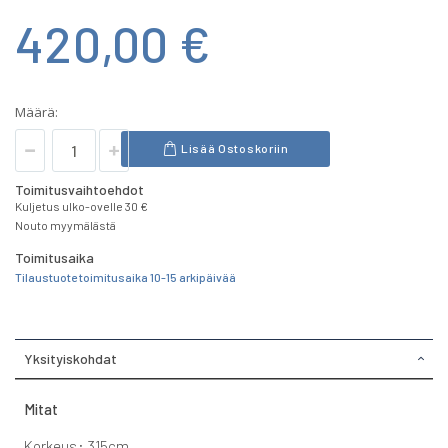
420,00 €
Määrä:
Lisää Ostoskoriin
Toimitusvaihtoehdot
Kuljetus ulko-ovelle 30 €
Nouto myymälästä
Toimitusaika
Tilaustuote toimitusaika 10-15 arkipäivää
Yksityiskohdat
Mitat
Korkeus: 315cm