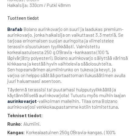
Halkaisija: 330cm / Putki 48mm
Tuotteen tiedot
Brafab
Bolano aurinkovarjo on suuri ja laadukas premium-
aurinkovarjo, jonka halkaisija on vaikuttavat 3,3 metriä. Se
tarjoaa erinomaisen suojan auringolta ja viimeistelee
terassin sisustuksen tyylikkäästi. Valmistettu
korkealaatuisesta 250 g O’Bravia -kankaasta (100 %
läpivärjätty polyesteri), Bolano aurinkovarjo säilyttää värinsä
kirkkaana ja kestää hyvin vaihtelevia sääolosuhteita.
Sen hopeanvärinen alumiinirunko on tukeva ja kevyt, ja
varjoa on helppo säätää portaattoman liukusäätimen avulla
juuri haluamaasi asentoon.
Täydennä terassisi tai puutarhasi huipputyylikkäällä ja
käytännöllisellä aurinkovarjolla! Tutustu myös muihin laajan
aurinkovarjot
-valikoiman malleihin. Tilaa oma Bolzano
aurinkovarjosi verkkokaupastamme kotiin toimitettuna.
Tekniset tiedot:
Runko:
Alumiini.
Kangas:
Korkealaatuinen 250g O'Bravia-kangas. (100%