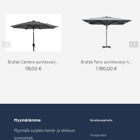
Brafab Cambre aurinkovarjo 3m
Brafab Paris aurinkovarjo 4x4m
119,00 €
1 380,00 €
Myymälämme:
Asiakaspalvelu
Myymälä suljettu heinä- ja elokuun
Yhteystiedot
sunnuntait.