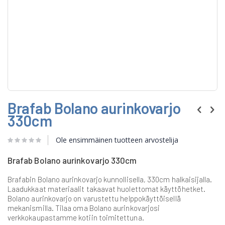
Skip
Brafab Bolano aurinkovarjo
to
the
330cm
beginning
of
Ole ensimmäinen tuotteen arvostelija
the
images
gallery
Brafab Bolano aurinkovarjo 330cm
Brafabin Bolano aurinkovarjo kunnollisella, 330cm halkaisijalla.
Laadukkaat materiaalit takaavat huolettomat käyttöhetket.
Bolano aurinkovarjo on varustettu helppokäyttöisellä
mekanismilla. Tilaa oma Bolano aurinkovarjosi
verkkokaupastamme kotiin toimitettuna.