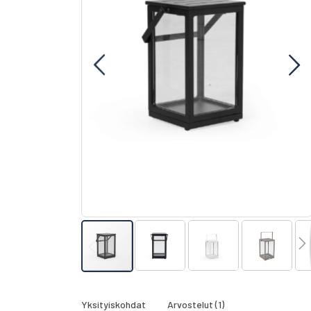
gallery
Skip
to
the
Yksityiskohdat
Arvostelut
1