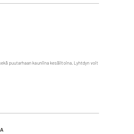
 sekä puutarhaan kauniina kesäiltoina. Lyhtdyn voit
TA