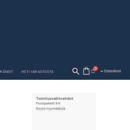
tuotetta
0
Ostoskori
Ostoskori
RÄNDIT
HETI VARASTOSTA
Toimitusvaihtoehdot
Postipaketti 9 €
Nouto myymälästä