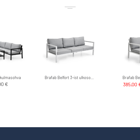
t kulmasohva
Brafab Belfort 3-ist ulkosohva
Brafab Bel
00 €
385,00 