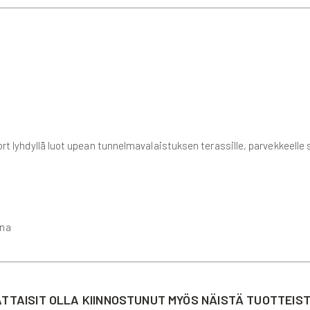
fort lyhdyllä luot upean tunnelmavalaistuksen terassille, parvekkeelle
una
TTAISIT OLLA KIINNOSTUNUT MYÖS NÄISTÄ TUOTTEIS