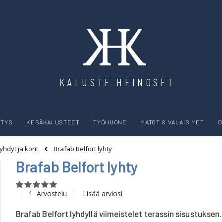
KALUSTE HEINOSET
YTYS
KESÄKALUSTEET
TYÖHUONE
MATOT & VALAISIMET
B
Brafab Belfort lyhty
yhdyt ja korit
Brafab Belfort lyhty
Rating:
100
100
% of
1
Arvostelu
Lisää arviosi
Brafab Belfort lyhdyllä viimeistelet terassin sisustuksen.