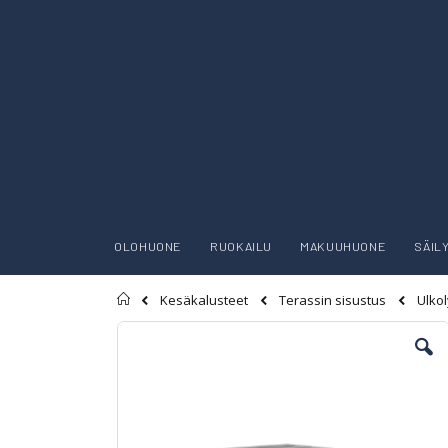
OLOHUONE
RUOKAILU
MAKUUHUONE
SÄIL
Etusivu
Kesäkalusteet
Terassin sisustus
Ulkol
Skip
to
the
end
of
the
images