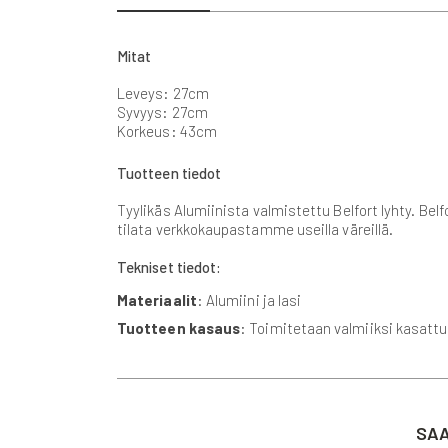
beginning
of
the
Mitat
images
gallery
Leveys: 27cm
Syvyys: 27cm
Korkeus: 43cm
Tuotteen tiedot
Tyylikäs Alumiinista valmistettu Belfort lyhty. Bel
tilata verkkokaupastamme useilla väreillä.
Tekniset tiedot:
Materiaalit
: Alumiini ja lasi
Tuotteen kasaus
: Toimitetaan valmiiksi kasatt
SAA