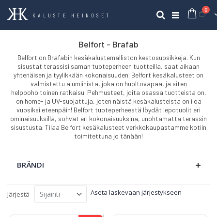
tuo
0
Ost
Haku
KALUSTE HEINOSET
Belfort - Brafab
Belfort on Brafabin kesäkalustemalliston kestosuosikkeja. Kun
sisustat terassisi saman tuoteperheen tuotteilla, saat aikaan
yhtenäisen ja tyylikkään kokonaisuuden. Belfort kesäkalusteet on
valmistettu alumiinista, joka on huoltovapaa, ja siten
helppohoitoinen ratkaisu. Pehmusteet, joita osassa tuotteista on,
on home- ja UV-suojattuja, joten näistä kesäkalusteista on iloa
vuosiksi eteenpäin! Belfort tuoteperheestä löydät lepotuolit eri
ominaisuuksilla, sohvat eri kokonaisuuksina, unohtamatta terassin
sisustusta. Tilaa Belfort kesäkalusteet verkkokaupastamme kotiin
toimitettuna jo tänään!
BRÄNDI
Aseta laskevaan järjestykseen
Järjestä