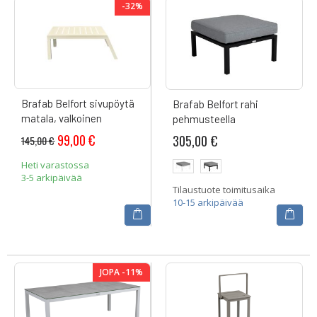
-32%
Brafab Belfort sivupöytä
Brafab Belfort rahi
matala, valkoinen
pehmusteella
Tarjoushinta
99,00 €
305,00 €
145,00 €
Heti varastossa
3-5 arkipäivää
Tilaustuote toimitusaika
10-15 arkipäivää
JOPA -11%