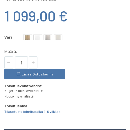
1 099,00 €
Väri
Määrä:
Lisää Ostoskoriin
Toimitusvaihtoehdot
Kuljetus ulko-ovelle 59 €
Nouto myymälästä
Toimitusaika
Tilaustuote toimitusaika 4-6 viikkoa