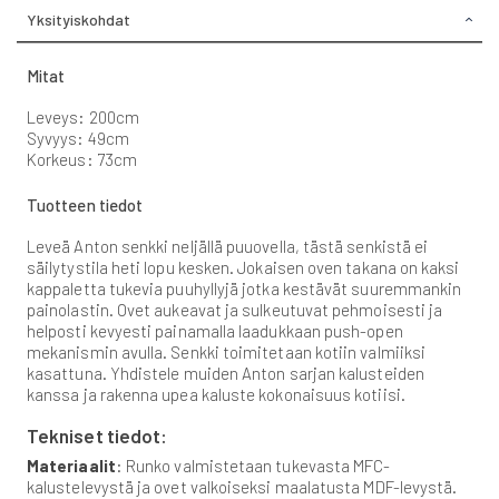
Yksityiskohdat
Mitat
Leveys: 200cm
Syvyys: 49cm
Korkeus: 73cm
Tuotteen tiedot
Leveä Anton senkki neljällä puuovella, tästä senkistä ei
säilytystila heti lopu kesken. Jokaisen oven takana on kaksi
kappaletta tukevia puuhyllyjä jotka kestävät suuremmankin
painolastin. Ovet aukeavat ja sulkeutuvat pehmoisesti ja
helposti kevyesti painamalla laadukkaan push-open
mekanismin avulla. Senkki toimitetaan kotiin valmiiksi
kasattuna. Yhdistele muiden Anton sarjan kalusteiden
kanssa ja rakenna upea kaluste kokonaisuus kotiisi.
Tekniset tiedot:
Materiaalit
: Runko valmistetaan tukevasta MFC-
kalustelevystä ja ovet valkoiseksi maalatusta MDF-levystä.