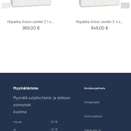
Hiipakka Anton senkki 3.1 sokkelilla
Hiipakka Anton senkki 3.4 sokkelilla
969,00 €
949,00 €
Myymälämme:
Asiakaspalvelu
Myymälä suljettu heinä- ja elokuun
Yhteystiedot
sunnuntait.
Avoinna:
Toimitusehdot
ma-pe
10-18
la
10-16
Tietosuoja- ja