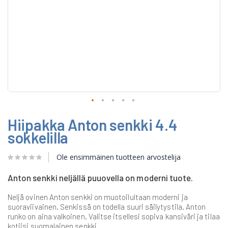
Skip
Hiipakka Anton senkki 4.4
to
the
sokkelilla
beginning
of
Ole ensimmäinen tuotteen arvostelija
the
images
gallery
Anton senkki neljällä puuovella on moderni tuote.
Neljä ovinen Anton senkki on muotoilultaan moderni ja
suoraviivainen. Senkissä on todella suuri säilytystila. Anton
runko on aina valkoinen. Valitse itsellesi sopiva kansiväri ja tilaa
kotiisi suomalainen senkki.