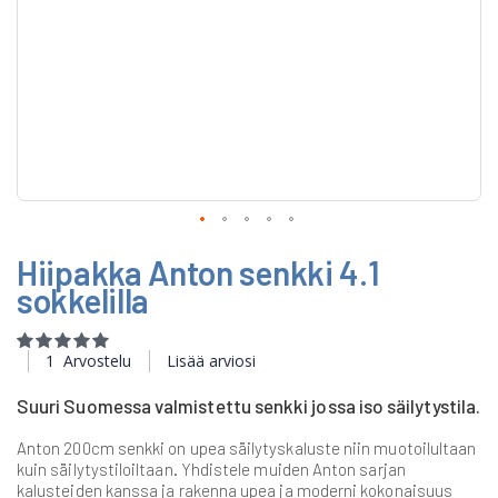
Skip
Hiipakka Anton senkki 4.1
to
the
sokkelilla
beginning
of
Rating:
the
100
100
% of
1
Arvostelu
Lisää arviosi
images
gallery
Suuri Suomessa valmistettu senkki jossa iso säilytystila.
Anton 200cm senkki on upea säilytyskaluste niin muotoilultaan
kuin säilytystiloiltaan. Yhdistele muiden Anton sarjan
kalusteiden kanssa ja rakenna upea ja moderni kokonaisuus