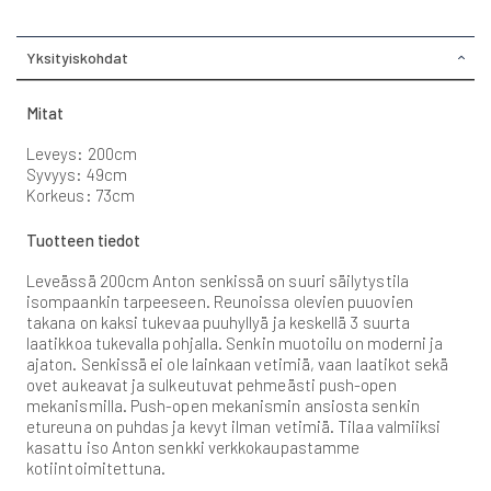
Yksityiskohdat
Mitat
Leveys: 200cm
Syvyys: 49cm
Korkeus: 73cm
Tuotteen tiedot
Leveässä 200cm Anton senkissä on suuri säilytystila
isompaankin tarpeeseen. Reunoissa olevien puuovien
takana on kaksi tukevaa puuhyllyä ja keskellä 3 suurta
laatikkoa tukevalla pohjalla. Senkin muotoilu on moderni ja
ajaton. Senkissä ei ole lainkaan vetimiä, vaan laatikot sekä
ovet aukeavat ja sulkeutuvat pehmeästi push-open
mekanismilla. Push-open mekanismin ansiosta senkin
etureuna on puhdas ja kevyt ilman vetimiä. Tilaa valmiiksi
kasattu iso Anton senkki verkkokaupastamme
kotiintoimitettuna.