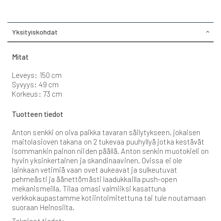
Yksityiskohdat
Mitat
Leveys: 150 cm
Syvyys: 49 cm
Korkeus: 73 cm
Tuotteen tiedot
Anton senkki on oiva paikka tavaran säilytykseen. jokaisen
maitolasioven takana on 2 tukevaa puuhyllyä jotka kestävät
isommankin painon niiden päällä. Anton senkin muotokieli on
hyvin yksinkertainen ja skandinaavinen. Ovissa ei ole
lainkaan vetimiä vaan ovet aukeavat ja sulkeutuvat
pehmeästi ja äänettömästi laadukkailla push-open
mekanismeilla. Tilaa omasi valmiiksi kasattuna
verkkokaupastamme kotiintoimitettuna tai tule noutamaan
suoraan Heinosilta.