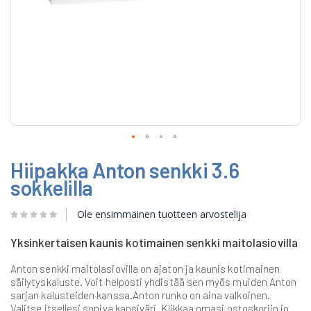
Skip
Hiipakka Anton senkki 3.6
to
the
sokkelilla
beginning
of
Ole ensimmäinen tuotteen arvostelija
the
images
gallery
Yksinkertaisen kaunis kotimainen senkki maitolasiovilla
Anton senkki maitolasiovilla on ajaton ja kaunis kotimainen
säilytyskaluste. Voit helposti yhdistää sen myös muiden Anton
sarjan kalusteiden kanssa.Anton runko on aina valkoinen.
Valitse itsellesi sopiva kansiväri. Klikkaa omasi ostoskoriin jo