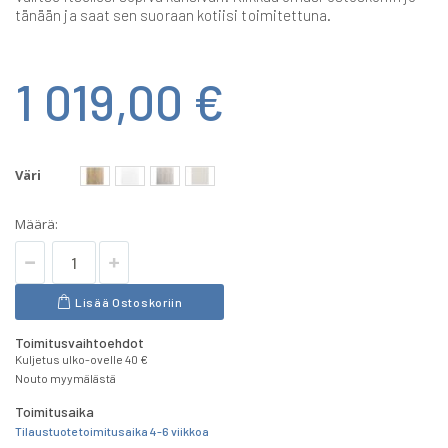
tänään ja saat sen suoraan kotiisi toimitettuna.
1 019,00 €
Väri
Määrä:
Lisää Ostoskoriin
Toimitusvaihtoehdot
Kuljetus ulko-ovelle 40 €
Nouto myymälästä
Toimitusaika
Tilaustuote toimitusaika 4-6 viikkoa